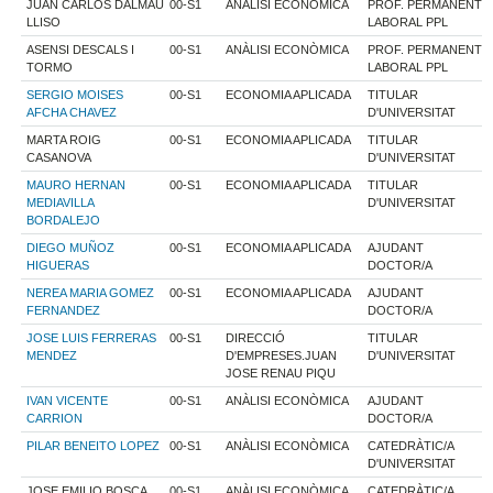
JUAN CARLOS DALMAU
00-S1
ANÀLISI ECONÒMICA
PROF. PERMANENT
LLISO
LABORAL PPL
ASENSI DESCALS I
00-S1
ANÀLISI ECONÒMICA
PROF. PERMANENT
TORMO
LABORAL PPL
SERGIO MOISES
00-S1
ECONOMIA APLICADA
TITULAR
AFCHA CHAVEZ
D'UNIVERSITAT
MARTA ROIG
00-S1
ECONOMIA APLICADA
TITULAR
CASANOVA
D'UNIVERSITAT
MAURO HERNAN
00-S1
ECONOMIA APLICADA
TITULAR
MEDIAVILLA
D'UNIVERSITAT
BORDALEJO
DIEGO MUÑOZ
00-S1
ECONOMIA APLICADA
AJUDANT
HIGUERAS
DOCTOR/A
NEREA MARIA GOMEZ
00-S1
ECONOMIA APLICADA
AJUDANT
FERNANDEZ
DOCTOR/A
JOSE LUIS FERRERAS
00-S1
DIRECCIÓ
TITULAR
MENDEZ
D'EMPRESES.JUAN
D'UNIVERSITAT
JOSE RENAU PIQU
IVAN VICENTE
00-S1
ANÀLISI ECONÒMICA
AJUDANT
CARRION
DOCTOR/A
PILAR BENEITO LOPEZ
00-S1
ANÀLISI ECONÒMICA
CATEDRÀTIC/A
D'UNIVERSITAT
JOSE EMILIO BOSCA
00-S1
ANÀLISI ECONÒMICA
CATEDRÀTIC/A