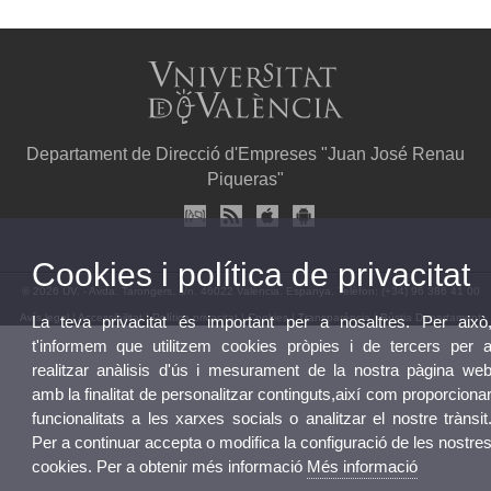
Departament de Direcció d'Empreses "Juan José Renau
Piqueras"
Cookies i política de privacitat
© 2026 UV. - Avda. Tarongers, s/n. 46022 València. Espanya. Telèfon: (+34) 96 386 41 00
Avís legal
|
Accessibilitat
|
Política privacitat
|
Cookies
|
Transparència
|
Bústia Departament
La teva privacitat és important per a nosaltres. Per això
t'informem que utilitzem cookies pròpies i de tercers per 
realitzar anàlisis d'ús i mesurament de la nostra pàgina we
amb la finalitat de personalitzar continguts,així com proporciona
funcionalitats a les xarxes socials o analitzar el nostre trànsit
Per a continuar accepta o modifica la configuració de les nostre
cookies. Per a obtenir més informació
Més informació