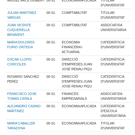
MIGUEL ARCE GISBERT
00-S1
ECONOMIA APLICADA
TITULAR
D'UNIVERSITAT
JULIAN MARTINEZ
00-S1
COMPTABILITAT
TITULAR
VARGAS
D'UNIVERSITAT
JUAN VICENTE
00-S1
COMPTABILITAT
ASSOCIAT/DA
CUQUERELLA
UNIVERSITARI/A
BENAVENT
MARIA DOLORES
00-S1
ECONOMIA
CATEDRÀTIC/A
FURIO ORTEGA
FINANCERA I
D'UNIVERSITAT
ACTUARIAL
OSCAR LLOPIS
00-S1
DIRECCIÓ
CATEDRÀTIC/A
CORCOLES
D'EMPRESES.JUAN
D'UNIVERSITAT
JOSE RENAU PIQU
ROSARIO SANCHEZ
00-S1
DIRECCIÓ
CATEDRÀTIC/A
PEREZ
D'EMPRESES.JUAN
D'UNIVERSITAT
JOSE RENAU PIQU
FRANCISCO JOSE
00-S1
FINANCES
ASSOCIAT/DA
TOMAS CATALA
EMPRESARIALS
UNIVERSITARI/A
ALEJANDRO CASINO
00-S1
ECONOMIA APLICADA
CATEDRÀTIC/A
MARTINEZ
D'ESCOLA
UNIVERSITÀRIA
MARIA CABALLER
00-S1
ECONOMIA APLICADA
TITULAR
TARAZONA
D'UNIVERSITAT