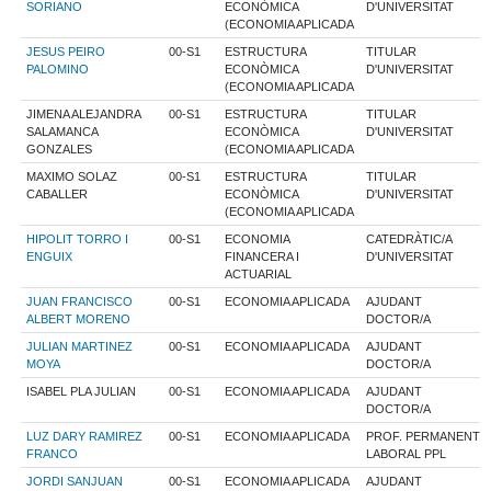
SORIANO
ECONÒMICA
D'UNIVERSITAT
(ECONOMIA APLICADA
JESUS PEIRO
00-S1
ESTRUCTURA
TITULAR
PALOMINO
ECONÒMICA
D'UNIVERSITAT
(ECONOMIA APLICADA
JIMENA ALEJANDRA
00-S1
ESTRUCTURA
TITULAR
SALAMANCA
ECONÒMICA
D'UNIVERSITAT
GONZALES
(ECONOMIA APLICADA
MAXIMO SOLAZ
00-S1
ESTRUCTURA
TITULAR
CABALLER
ECONÒMICA
D'UNIVERSITAT
(ECONOMIA APLICADA
HIPOLIT TORRO I
00-S1
ECONOMIA
CATEDRÀTIC/A
ENGUIX
FINANCERA I
D'UNIVERSITAT
ACTUARIAL
JUAN FRANCISCO
00-S1
ECONOMIA APLICADA
AJUDANT
ALBERT MORENO
DOCTOR/A
JULIAN MARTINEZ
00-S1
ECONOMIA APLICADA
AJUDANT
MOYA
DOCTOR/A
ISABEL PLA JULIAN
00-S1
ECONOMIA APLICADA
AJUDANT
DOCTOR/A
LUZ DARY RAMIREZ
00-S1
ECONOMIA APLICADA
PROF. PERMANENT
FRANCO
LABORAL PPL
JORDI SANJUAN
00-S1
ECONOMIA APLICADA
AJUDANT