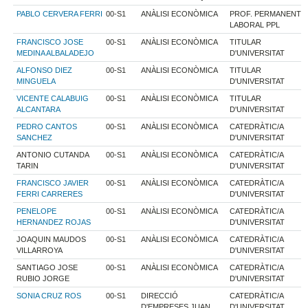
PABLO CERVERA FERRI
00-S1
ANÀLISI ECONÒMICA
PROF. PERMANENT
LABORAL PPL
FRANCISCO JOSE
00-S1
ANÀLISI ECONÒMICA
TITULAR
MEDINA ALBALADEJO
D'UNIVERSITAT
ALFONSO DIEZ
00-S1
ANÀLISI ECONÒMICA
TITULAR
MINGUELA
D'UNIVERSITAT
VICENTE CALABUIG
00-S1
ANÀLISI ECONÒMICA
TITULAR
ALCANTARA
D'UNIVERSITAT
PEDRO CANTOS
00-S1
ANÀLISI ECONÒMICA
CATEDRÀTIC/A
SANCHEZ
D'UNIVERSITAT
ANTONIO CUTANDA
00-S1
ANÀLISI ECONÒMICA
CATEDRÀTIC/A
TARIN
D'UNIVERSITAT
FRANCISCO JAVIER
00-S1
ANÀLISI ECONÒMICA
CATEDRÀTIC/A
FERRI CARRERES
D'UNIVERSITAT
PENELOPE
00-S1
ANÀLISI ECONÒMICA
CATEDRÀTIC/A
HERNANDEZ ROJAS
D'UNIVERSITAT
JOAQUIN MAUDOS
00-S1
ANÀLISI ECONÒMICA
CATEDRÀTIC/A
VILLARROYA
D'UNIVERSITAT
SANTIAGO JOSE
00-S1
ANÀLISI ECONÒMICA
CATEDRÀTIC/A
RUBIO JORGE
D'UNIVERSITAT
SONIA CRUZ ROS
00-S1
DIRECCIÓ
CATEDRÀTIC/A
D'EMPRESES.JUAN
D'UNIVERSITAT