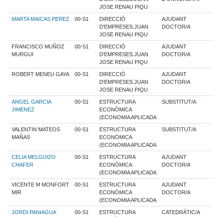
JOSE RENAU PIQU
MARTA MAICAS PEREZ
00-S1
DIRECCIÓ
AJUDANT
D'EMPRESES.JUAN
DOCTOR/A
JOSE RENAU PIQU
FRANCISCO MUÑOZ
00-S1
DIRECCIÓ
AJUDANT
MURGUI
D'EMPRESES.JUAN
DOCTOR/A
JOSE RENAU PIQU
ROBERT MENEU GAYA
00-S1
DIRECCIÓ
AJUDANT
D'EMPRESES.JUAN
DOCTOR/A
JOSE RENAU PIQU
ANGEL GARCIA
00-S1
ESTRUCTURA
SUBSTITUT/A
JIMENEZ
ECONÒMICA
(ECONOMIA APLICADA
VALENTIN MATEOS
00-S1
ESTRUCTURA
SUBSTITUT/A
MAÑAS
ECONÒMICA
(ECONOMIA APLICADA
CELIA MELGUIZO
00-S1
ESTRUCTURA
AJUDANT
CHAFER
ECONÒMICA
DOCTOR/A
(ECONOMIA APLICADA
VICENTE M MONFORT
00-S1
ESTRUCTURA
AJUDANT
MIR
ECONÒMICA
DOCTOR/A
(ECONOMIA APLICADA
JORDI PANIAGUA
00-S1
ESTRUCTURA
CATEDRÀTIC/A