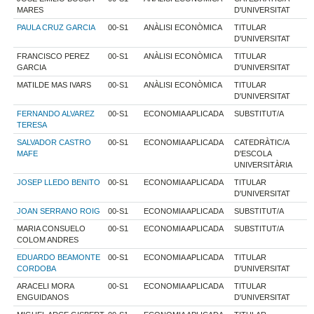
MARES
D'UNIVERSITAT
PAULA CRUZ GARCIA
00-S1
ANÀLISI ECONÒMICA
TITULAR
D'UNIVERSITAT
FRANCISCO PEREZ
00-S1
ANÀLISI ECONÒMICA
TITULAR
GARCIA
D'UNIVERSITAT
MATILDE MAS IVARS
00-S1
ANÀLISI ECONÒMICA
TITULAR
D'UNIVERSITAT
FERNANDO ALVAREZ
00-S1
ECONOMIA APLICADA
SUBSTITUT/A
TERESA
SALVADOR CASTRO
00-S1
ECONOMIA APLICADA
CATEDRÀTIC/A
MAFE
D'ESCOLA
UNIVERSITÀRIA
JOSEP LLEDO BENITO
00-S1
ECONOMIA APLICADA
TITULAR
D'UNIVERSITAT
JOAN SERRANO ROIG
00-S1
ECONOMIA APLICADA
SUBSTITUT/A
MARIA CONSUELO
00-S1
ECONOMIA APLICADA
SUBSTITUT/A
COLOM ANDRES
EDUARDO BEAMONTE
00-S1
ECONOMIA APLICADA
TITULAR
CORDOBA
D'UNIVERSITAT
ARACELI MORA
00-S1
ECONOMIA APLICADA
TITULAR
ENGUIDANOS
D'UNIVERSITAT