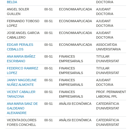
BELDA
DOCTOR/A
ANGEL SOLER
00-S1
ECONOMIA APLICADA
AJUDANT
GUILLEN
DOCTOR/A
FERNANDO TOBOSO
00-S1
ECONOMIA APLICADA
AJUDANT
LOPEZ
DOCTOR/A
JOSE ANGEL GARCIA
00-S1
ECONOMIA APLICADA
AJUDANT
CABALLERO
DOCTOR/A
EDGAR PERALES
00-S1
ECONOMIA APLICADA
ASSOCIAT/DA
CEBALLOS
UNIVERSITARI/A
ANA MARIA IBAÑEZ
00-S1
FINANCES
TITULAR
ESCRIBANO
EMPRESARIALS
D'UNIVERSITAT
FEDERICO RAMIREZ
00-S1
FINANCES
TITULAR
LOPEZ
EMPRESARIALS
D'UNIVERSITAT
JANNY MAGDELINE
00-S1
FINANCES
AJUDANT
NUÑEZ ALMONTE
EMPRESARIALS
DOCTOR/A
VICENT CABALLER
00-S1
FINANCES
PROF. PERMANENT
TARAZONA
EMPRESARIALS
LABORAL PPL
ANA MARIA SANZ DE
00-S1
ANÀLISI ECONÒMICA
CATEDRÀTIC/A
GALDEANO
D'UNIVERSITAT
ALEIXANDRE
VICENTA DOLORES
00-S1
ANÀLISI ECONÒMICA
CATEDRÀTIC/A
FORES CONCHELL
D'UNIVERSITAT