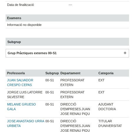
Data de finalització
---
Examens
Informació no disponible
Subgrup
Grup Pràctiques externes 00-S1
Professor/a
Subgrup
Departament
Categoria
JUAN SALVADOR
00-S1
PROFESSORAT
EXT
CRESPO CEPAS
EXTERN
JORGE LUIS LATORRE
00-S1
PROFESSORAT
EXT
SILVESTRE
EXTERN
MELANIE GRUESO
00-S1
DIRECCIÓ
AJUDANT
GALA
D'EMPRESES.JUAN
DOCTOR/A
JOSE RENAU PIQU
JOSE ANASTASIO URRA
00-S1
DIRECCIÓ
TITULAR
URBIETA
D'EMPRESES.JUAN
D'UNIVERSITAT
JOSE RENAU PIQU