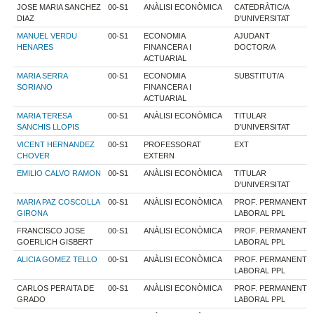
JOSE MARIA SANCHEZ
00-S1
ANÀLISI ECONÒMICA
CATEDRÀTIC/A
DIAZ
D'UNIVERSITAT
MANUEL VERDU
00-S1
ECONOMIA
AJUDANT
HENARES
FINANCERA I
DOCTOR/A
ACTUARIAL
MARIA SERRA
00-S1
ECONOMIA
SUBSTITUT/A
SORIANO
FINANCERA I
ACTUARIAL
MARIA TERESA
00-S1
ANÀLISI ECONÒMICA
TITULAR
SANCHIS LLOPIS
D'UNIVERSITAT
VICENT HERNANDEZ
00-S1
PROFESSORAT
EXT
CHOVER
EXTERN
EMILIO CALVO RAMON
00-S1
ANÀLISI ECONÒMICA
TITULAR
D'UNIVERSITAT
MARIA PAZ COSCOLLA
00-S1
ANÀLISI ECONÒMICA
PROF. PERMANENT
GIRONA
LABORAL PPL
FRANCISCO JOSE
00-S1
ANÀLISI ECONÒMICA
PROF. PERMANENT
GOERLICH GISBERT
LABORAL PPL
ALICIA GOMEZ TELLO
00-S1
ANÀLISI ECONÒMICA
PROF. PERMANENT
LABORAL PPL
CARLOS PERAITA DE
00-S1
ANÀLISI ECONÒMICA
PROF. PERMANENT
GRADO
LABORAL PPL