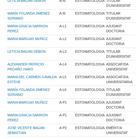
LETICIA BAGAN DEBON
A-I5
ESTOMATOLOGIA
TITULAR
D'UNIVERSITAT
MARÍA YOLANDA JIMENEZ
A-I5
ESTOMATOLOGIA
TITULAR
SORIANO
D'UNIVERSITAT
MARIA GRACIA SARRION
A-L1
ESTOMATOLOGIA
AJUDANT
PEREZ
DOCTOR/A
MARIA MARGAIX MUÑOZ
A-L2
ESTOMATOLOGIA
AJUDANT
DOCTOR/A
LETICIA BAGAN DEBON
A-L3
ESTOMATOLOGIA
TITULAR
D'UNIVERSITAT
ALEXANDER PATRICIO
A-L4
ESTOMATOLOGIA
ASSOCIAT/DA
PROAÑO HARO
UNIVERSITAT
MARIA DEL CARMEN GAVALDA
A-L5
ESTOMATOLOGIA
ASSOCIAT/DA
ESTEVE
UNIVERSITARI/A
MARÍA YOLANDA JIMENEZ
A-L6
ESTOMATOLOGIA
TITULAR
SORIANO
D'UNIVERSITAT
MARIA MARGAIX MUÑOZ
A-P1
ESTOMATOLOGIA
AJUDANT
DOCTOR/A
MARIA GRACIA SARRION
A-P1
ESTOMATOLOGIA
AJUDANT
PEREZ
DOCTOR/A
JOSE VICENTE BAGAN
A-P2
ESTOMATOLOGIA
EMÈRIT/A
SEBASTIAN
UNIVERSITAT