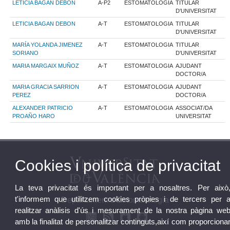
LETICIA BAGAN DEBON
A-P2
ESTOMATOLOGIA
TITULAR
D'UNIVERSITAT
LETICIA BAGAN DEBON
A-T
ESTOMATOLOGIA
TITULAR
D'UNIVERSITAT
MARÍA YOLANDA JIMENEZ
A-T
ESTOMATOLOGIA
TITULAR
SORIANO
D'UNIVERSITAT
MARIA MARGAIX MUÑOZ
A-T
ESTOMATOLOGIA
AJUDANT
DOCTOR/A
MARIA GRACIA SARRION
A-T
ESTOMATOLOGIA
AJUDANT
PEREZ
DOCTOR/A
ALEXANDER PATRICIO
A-T
ESTOMATOLOGIA
ASSOCIAT/DA
PROAÑO HARO
UNIVERSITAT
Cookies i política de privacitat
La teva privacitat és important per a nosaltres. Per això
t'informem que utilitzem cookies pròpies i de tercers per 
Departament d'Estomatologia
realitzar anàlisis d'ús i mesurament de la nostra pàgina we
amb la finalitat de personalitzar continguts,així com proporciona