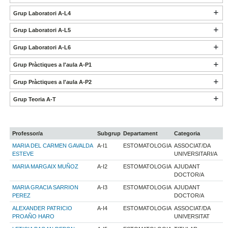
Grup Laboratori A-L4
Grup Laboratori A-L5
Grup Laboratori A-L6
Grup Pràctiques a l'aula A-P1
Grup Pràctiques a l'aula A-P2
Grup Teoria A-T
Professor/a
Subgrup
Departament
Categoria
MARIA DEL CARMEN GAVALDA
A-I1
ESTOMATOLOGIA
ASSOCIAT/DA
ESTEVE
UNIVERSITARI/A
MARIA MARGAIX MUÑOZ
A-I2
ESTOMATOLOGIA
AJUDANT
DOCTOR/A
MARIA GRACIA SARRION
A-I3
ESTOMATOLOGIA
AJUDANT
PEREZ
DOCTOR/A
ALEXANDER PATRICIO
A-I4
ESTOMATOLOGIA
ASSOCIAT/DA
PROAÑO HARO
UNIVERSITAT