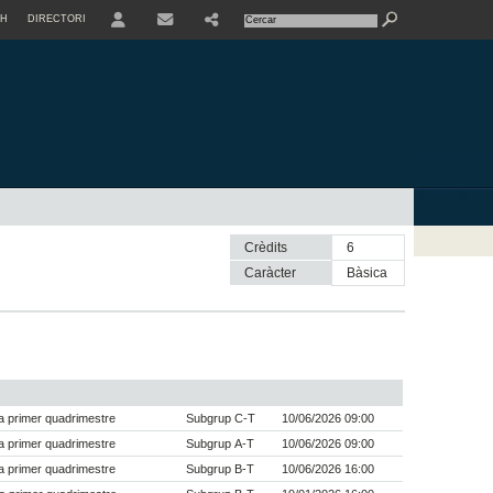
SH
DIRECTORI
USER
Crèdits
6
Caràcter
bàsica
 primer quadrimestre
Subgrup C-T
10/06/2026 09:00
 primer quadrimestre
Subgrup A-T
10/06/2026 09:00
 primer quadrimestre
Subgrup B-T
10/06/2026 16:00