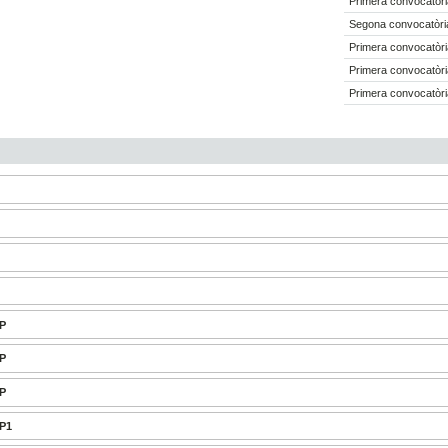
Primera convocatòri
Segona convocatòria
Primera convocatòri
Primera convocatòri
Primera convocatòri
1
-P
-P
-P
-P1