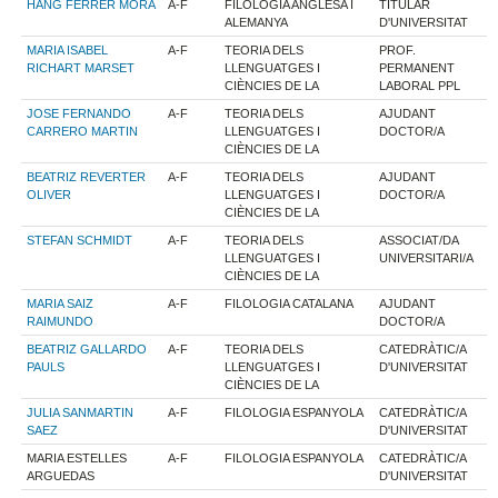
HANG FERRER MORA
A-F
FILOLOGIA ANGLESA I
TITULAR
ALEMANYA
D'UNIVERSITAT
MARIA ISABEL
A-F
TEORIA DELS
PROF.
RICHART MARSET
LLENGUATGES I
PERMANENT
CIÈNCIES DE LA
LABORAL PPL
JOSE FERNANDO
A-F
TEORIA DELS
AJUDANT
CARRERO MARTIN
LLENGUATGES I
DOCTOR/A
CIÈNCIES DE LA
BEATRIZ REVERTER
A-F
TEORIA DELS
AJUDANT
OLIVER
LLENGUATGES I
DOCTOR/A
CIÈNCIES DE LA
STEFAN SCHMIDT
A-F
TEORIA DELS
ASSOCIAT/DA
LLENGUATGES I
UNIVERSITARI/A
CIÈNCIES DE LA
MARIA SAIZ
A-F
FILOLOGIA CATALANA
AJUDANT
RAIMUNDO
DOCTOR/A
BEATRIZ GALLARDO
A-F
TEORIA DELS
CATEDRÀTIC/A
PAULS
LLENGUATGES I
D'UNIVERSITAT
CIÈNCIES DE LA
JULIA SANMARTIN
A-F
FILOLOGIA ESPANYOLA
CATEDRÀTIC/A
SAEZ
D'UNIVERSITAT
MARIA ESTELLES
A-F
FILOLOGIA ESPANYOLA
CATEDRÀTIC/A
ARGUEDAS
D'UNIVERSITAT