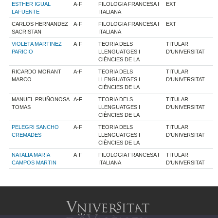
ESTHER IGUAL
A-F
FILOLOGIA FRANCESA I
EXT
LAFUENTE
ITALIANA
CARLOS HERNANDEZ
A-F
FILOLOGIA FRANCESA I
EXT
SACRISTAN
ITALIANA
VIOLETA MARTINEZ
A-F
TEORIA DELS
TITULAR
PARICIO
LLENGUATGES I
D'UNIVERSITAT
CIÈNCIES DE LA
RICARDO MORANT
A-F
TEORIA DELS
TITULAR
MARCO
LLENGUATGES I
D'UNIVERSITAT
CIÈNCIES DE LA
MANUEL PRUÑONOSA
A-F
TEORIA DELS
TITULAR
TOMAS
LLENGUATGES I
D'UNIVERSITAT
CIÈNCIES DE LA
PELEGRI SANCHO
A-F
TEORIA DELS
TITULAR
CREMADES
LLENGUATGES I
D'UNIVERSITAT
CIÈNCIES DE LA
NATALIA MARIA
A-F
FILOLOGIA FRANCESA I
TITULAR
CAMPOS MARTIN
ITALIANA
D'UNIVERSITAT