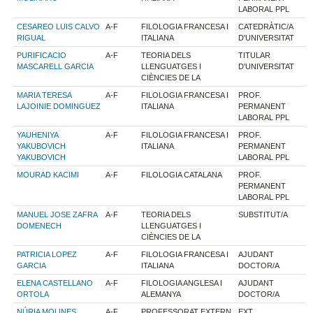
LABORAL PPL
CESAREO LUIS CALVO
A-F
FILOLOGIA FRANCESA I
CATEDRÀTIC/A
RIGUAL
ITALIANA
D'UNIVERSITAT
PURIFICACIO
A-F
TEORIA DELS
TITULAR
MASCARELL GARCIA
LLENGUATGES I
D'UNIVERSITAT
CIÈNCIES DE LA
MARIA TERESA
A-F
FILOLOGIA FRANCESA I
PROF.
LAJOINIE DOMINGUEZ
ITALIANA
PERMANENT
LABORAL PPL
YAUHENIYA
A-F
FILOLOGIA FRANCESA I
PROF.
YAKUBOVICH
ITALIANA
PERMANENT
YAKUBOVICH
LABORAL PPL
MOURAD KACIMI
A-F
FILOLOGIA CATALANA
PROF.
PERMANENT
LABORAL PPL
MANUEL JOSE ZAFRA
A-F
TEORIA DELS
SUBSTITUT/A
DOMENECH
LLENGUATGES I
CIÈNCIES DE LA
PATRICIA LOPEZ
A-F
FILOLOGIA FRANCESA I
AJUDANT
GARCIA
ITALIANA
DOCTOR/A
ELENA CASTELLANO
A-F
FILOLOGIA ANGLESA I
AJUDANT
ORTOLA
ALEMANYA
DOCTOR/A
NÚRIA MOLINES
A-F
PROFESSORAT EXTERN
EXT