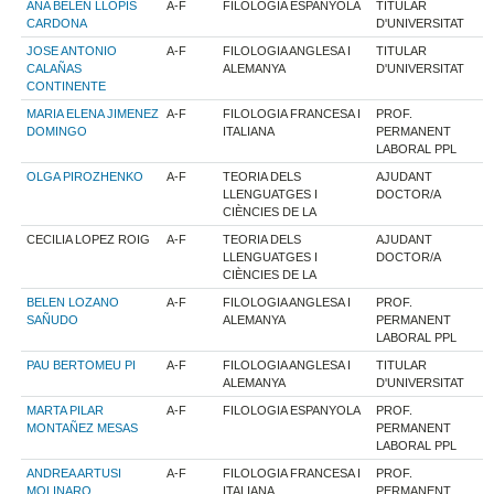
ANA BELEN LLOPIS
A-F
FILOLOGIA ESPANYOLA
TITULAR
CARDONA
D'UNIVERSITAT
JOSE ANTONIO
A-F
FILOLOGIA ANGLESA I
TITULAR
CALAÑAS
ALEMANYA
D'UNIVERSITAT
CONTINENTE
MARIA ELENA JIMENEZ
A-F
FILOLOGIA FRANCESA I
PROF.
DOMINGO
ITALIANA
PERMANENT
LABORAL PPL
OLGA PIROZHENKO
A-F
TEORIA DELS
AJUDANT
LLENGUATGES I
DOCTOR/A
CIÈNCIES DE LA
CECILIA LOPEZ ROIG
A-F
TEORIA DELS
AJUDANT
LLENGUATGES I
DOCTOR/A
CIÈNCIES DE LA
BELEN LOZANO
A-F
FILOLOGIA ANGLESA I
PROF.
SAÑUDO
ALEMANYA
PERMANENT
LABORAL PPL
PAU BERTOMEU PI
A-F
FILOLOGIA ANGLESA I
TITULAR
ALEMANYA
D'UNIVERSITAT
MARTA PILAR
A-F
FILOLOGIA ESPANYOLA
PROF.
MONTAÑEZ MESAS
PERMANENT
LABORAL PPL
ANDREA ARTUSI
A-F
FILOLOGIA FRANCESA I
PROF.
MOLINARO
ITALIANA
PERMANENT