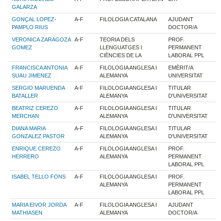
GALARZA
GONÇAL LOPEZ-
A-F
FILOLOGIA CATALANA
AJUDANT
PAMPLO RIUS
DOCTOR/A
VERONICA ZARAGOZA
A-F
TEORIA DELS
PROF.
GOMEZ
LLENGUATGES I
PERMANENT
CIÈNCIES DE LA
LABORAL PPL
FRANCISCA ANTONIA
A-F
FILOLOGIA ANGLESA I
EMÈRIT/A
SUAU JIMENEZ
ALEMANYA
UNIVERSITAT
SERGIO MARUENDA
A-F
FILOLOGIA ANGLESA I
TITULAR
BATALLER
ALEMANYA
D'UNIVERSITAT
BEATRIZ CEREZO
A-F
FILOLOGIA ANGLESA I
TITULAR
MERCHAN
ALEMANYA
D'UNIVERSITAT
DIANA MARIA
A-F
FILOLOGIA ANGLESA I
TITULAR
GONZALEZ PASTOR
ALEMANYA
D'UNIVERSITAT
ENRIQUE CEREZO
A-F
FILOLOGIA ANGLESA I
PROF.
HERRERO
ALEMANYA
PERMANENT
LABORAL PPL
ISABEL TELLO FONS
A-F
FILOLOGIA ANGLESA I
PROF.
ALEMANYA
PERMANENT
LABORAL PPL
MARIA EIVOR JORDA
A-F
FILOLOGIA ANGLESA I
AJUDANT
MATHIASEN
ALEMANYA
DOCTOR/A