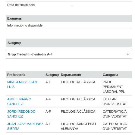
Data de finalització
---
Examens
Informació no disponible
Subgrup
Grup Treball fi d'estudis A-F
Professor/a
Subgrup
Departament
Categoria
MIREIA MOVELLAN
A-F
FILOLOGIA CLÀSSICA
PROF.
LUIS
PERMANENT
LABORAL PPL
ANGEL NARRO
A-F
FILOLOGIA CLÀSSICA
TITULAR
SANCHEZ
D'UNIVERSITAT
JORDI REDONDO
A-F
FILOLOGIA CLÀSSICA
CATEDRÀTIC/A
SANCHEZ
D'UNIVERSITAT
JUAN JOSE MARTINEZ
A-F
FILOLOGIA ANGLESA I
CATEDRÀTIC/A
SIERRA
ALEMANYA
D'UNIVERSITAT