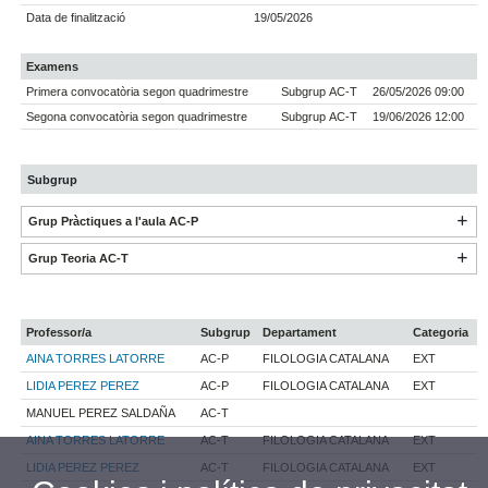
Data de finalització
19/05/2026
Examens
Primera convocatòria segon quadrimestre
Subgrup AC-T
26/05/2026 09:00
Segona convocatòria segon quadrimestre
Subgrup AC-T
19/06/2026 12:00
Subgrup
Grup Pràctiques a l'aula AC-P
Grup Teoria AC-T
Professor/a
Subgrup
Departament
Categoria
AINA TORRES LATORRE
AC-P
FILOLOGIA CATALANA
EXT
LIDIA PEREZ PEREZ
AC-P
FILOLOGIA CATALANA
EXT
MANUEL PEREZ SALDAÑA
AC-T
AINA TORRES LATORRE
AC-T
FILOLOGIA CATALANA
EXT
LIDIA PEREZ PEREZ
AC-T
FILOLOGIA CATALANA
EXT