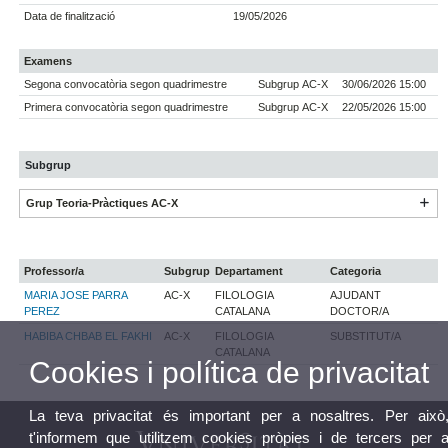
Data de finalització
19/05/2026
Examens
Segona convocatòria segon quadrimestre
Subgrup AC-X
30/06/2026 15:00
Primera convocatòria segon quadrimestre
Subgrup AC-X
22/05/2026 15:00
Subgrup
Grup Teoria-Pràctiques AC-X
Professor/a
Subgrup
Departament
Categoria
MARIA JOSE PARRA
AC-X
FILOLOGIA
AJUDANT
PEREZ
CATALANA
DOCTOR/A
HABIBA CHBAB EL FAKHI
AC-X
FILOLOGIA
SUBSTITUT/A
CATALANA
Cookies i política de privacitat
La teva privacitat és important per a nosaltres. Per això
t'informem que utilitzem cookies pròpies i de tercers per 