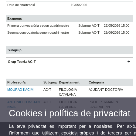
Data de finalització
19/05/2026
Examens
Primera convocatòria segon quadrimestre
Subgrup AC-T
27/05/2026 15:00
Segona convocatòria segon quadrimestre
Subgrup AC-T
29/06/2026 15:00
Subgrup
Grup Teoria AC-T
Professor/a
Subgrup
Departament
Categoria
MOURAD KACIMI
AC-T
FILOLOGIA
AJUDANT DOCTOR/A
CATALANA
ANTONIO CONSTAN
AC-T
FILOLOGIA
PROF. PERMANENT
NAVA
CATALANA
LABORAL PPL
Cookies i política de privacitat
La teva privacitat és important per a nosaltres. Per això
t'informem que utilitzem cookies pròpies i de tercers per 