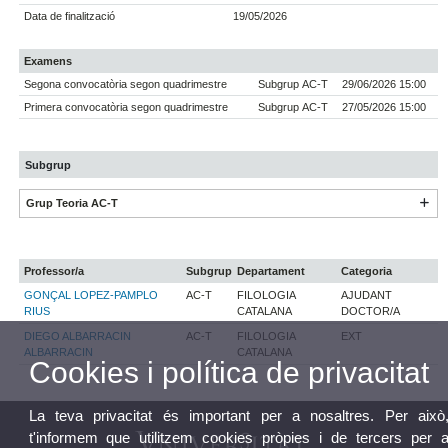
Data de finalització
19/05/2026
Examens
Segona convocatòria segon quadrimestre
Subgrup AC-T
29/06/2026 15:00
Primera convocatòria segon quadrimestre
Subgrup AC-T
27/05/2026 15:00
Subgrup
Grup Teoria AC-T
Professor/a
Subgrup
Departament
Categoria
GONÇAL LOPEZ-PAMPLO
AC-T
FILOLOGIA
AJUDANT
RIUS
CATALANA
DOCTOR/A
DIEGO ALBARRACIN
AC-T
FILOLOGIA
EXT
ALBARRACIN
CATALANA
Cookies i política de privacitat
La teva privacitat és important per a nosaltres. Per això
t'informem que utilitzem cookies pròpies i de tercers per 