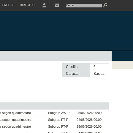
ENGLISH
DIRECTORI
USER
Crèdits
6
Caràcter
bàsica
a segon quadrimestre
Subgrup AW-P
25/06/2026 00:00
a segon quadrimestre
Subgrup FT-P
04/06/2026 00:00
a segon quadrimestre
Subgrup FT-P
25/06/2026 00:00