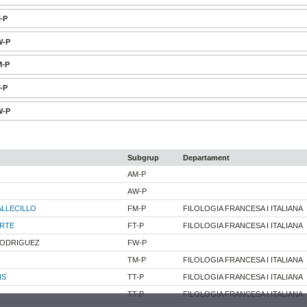
T-P
W-P
M-P
T-P
W-P
Subgrup
Departament
AM-P
AW-P
ALLECILLO
FM-P
FILOLOGIA FRANCESA I ITALIANA
ORTE
FT-P
FILOLOGIA FRANCESA I ITALIANA
RODRIGUEZ
FW-P
TM-P
FILOLOGIA FRANCESA I ITALIANA
NS
TT-P
FILOLOGIA FRANCESA I ITALIANA
TT-P
FILOLOGIA FRANCESA I ITALIANA