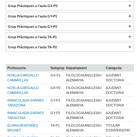
Grup Pràctiques a l'aula GX-P2
Grup Pràctiques a l'aula GY-P1
Grup Pràctiques a l'aula GY-P2
Grup Pràctiques a l'aula TA-P1
Grup Pràctiques a l'aula TA-P2
Professor/a
Subgrup
Departament
Categoria
NOELIA GARGALLO
GX-P1
FILOLOGIA ANGLESA I
AJUDANT
CAMARILLAS
ALEMANYA
DOCTOR/A
NOELIA GARGALLO
GX-P2
FILOLOGIA ANGLESA I
AJUDANT
CAMARILLAS
ALEMANYA
DOCTOR/A
INMACULADA GARNES
GY-P1
FILOLOGIA ANGLESA I
AJUDANT
TARAZONA
ALEMANYA
DOCTOR/A
INMACULADA GARNES
GY-P2
FILOLOGIA ANGLESA I
AJUDANT
TARAZONA
ALEMANYA
DOCTOR/A
ELVIRA MONTAÑES
TA-P1
FILOLOGIA ANGLESA I
TITULAR
BRUNET
ALEMANYA
D'UNIVERSITAT