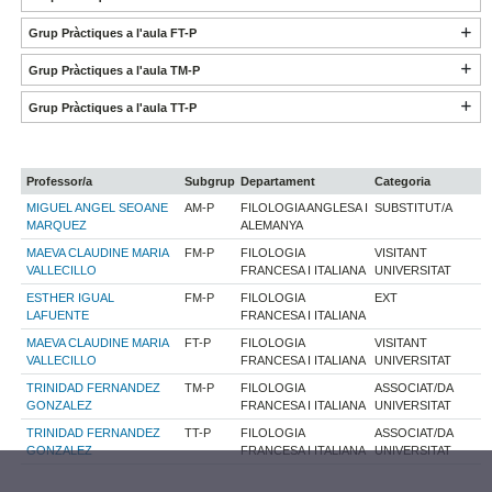
Grup Pràctiques a l'aula FT-P
Grup Pràctiques a l'aula TM-P
Grup Pràctiques a l'aula TT-P
Professor/a
Subgrup
Departament
Categoria
MIGUEL ANGEL SEOANE
AM-P
FILOLOGIA ANGLESA I
SUBSTITUT/A
MARQUEZ
ALEMANYA
MAEVA CLAUDINE MARIA
FM-P
FILOLOGIA
VISITANT
VALLECILLO
FRANCESA I ITALIANA
UNIVERSITAT
ESTHER IGUAL
FM-P
FILOLOGIA
EXT
LAFUENTE
FRANCESA I ITALIANA
MAEVA CLAUDINE MARIA
FT-P
FILOLOGIA
VISITANT
VALLECILLO
FRANCESA I ITALIANA
UNIVERSITAT
TRINIDAD FERNANDEZ
TM-P
FILOLOGIA
ASSOCIAT/DA
GONZALEZ
FRANCESA I ITALIANA
UNIVERSITAT
TRINIDAD FERNANDEZ
TT-P
FILOLOGIA
ASSOCIAT/DA
GONZALEZ
FRANCESA I ITALIANA
UNIVERSITAT