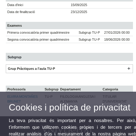
Data d'inici
15/09/2025
Data de finalització
23/12/2025
Examens
Primera convocatòria primer quadrimestre
Subgrup TU-P
27/01/2026 00:00
Segona convocatòria primer quadrimestre
Subgrup TU-P
18/06/2026 00:00
Subgrup
Grup Pràctiques a l'aula TU-P
Professor/a
Subgrup
Departament
Categoria
ELVIRA MONTAÑES
TU-P
FILOLOGIA ANGLESA I
TITULAR
BRUNET
ALEMANYA
D'UNIVERSITAT
Cookies i política de privacitat
La teva privacitat és important per a nosaltres. Per això
t'informem que utilitzem cookies pròpies i de tercers per 
realitzar anàlisis d'ús i mesurament de la nostra pàgina we