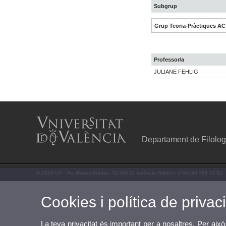
Subgrup
Grup Teoria-Pràctiques AC
Professor/a
JULIANE FEHLIG
Departament de Filolog
© 2026 UV. - Av. Blasco Ibáñez, 32 46010 València.Telèfon: (+34) 96 386 42 62
Cookies i política de privaci
La teva privacitat és important per a nosaltres. Per això