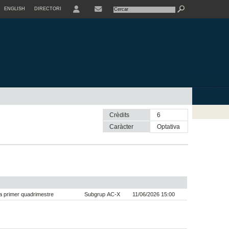
ENGLISH
DIRECTORI
USER
Crèdits
6
Caràcter
optativa
 primer quadrimestre
Subgrup AC-X
11/06/2026 15:00