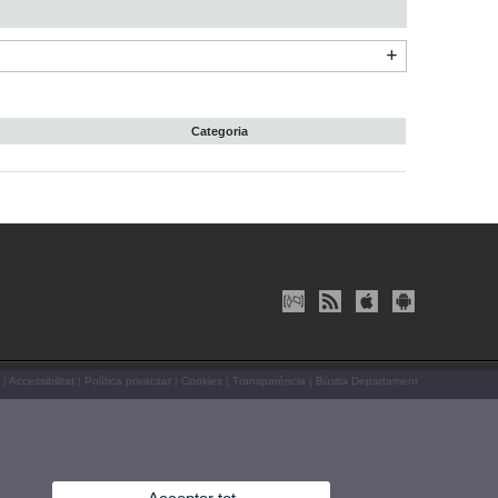
Categoria
|
Accessibilitat
|
Política privacitat
|
Cookies
|
Transparència
|
Bústia Departament