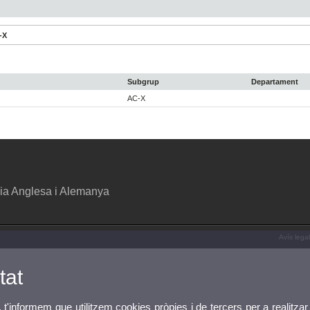
-X
Subgrup
Departament
AC-X
ia Anglesa i Alemanya
Avís legal
tat
, t'informem que utilitzem cookies pròpies i de tercers per a realitzar