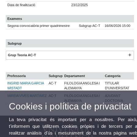
Data de finalització
23/12/2025
Examens
Segona convocatòria primer quadrimestre
Subgrup AC-T
16/06/2026 15:00
Subgrup
Grup Teoria AC-T
Professor/a
Subgrup
Departament
Categoria
INGRID MARIA GARCIA
AC-T
FILOLOGIA ANGLESA I
TITULAR
WISTADT
ALEMANYA
D'UNIVERSITAT
MIREIA VIVES MARTINEZ
AC-T
FILOLOGIA ANGLESA I
AJUDANT
ALEMANYA
DOCTOR/A
Cookies i política de privacitat
La teva privacitat és important per a nosaltres. Per això
t'informem que utilitzem cookies pròpies i de tercers per 
realitzar anàlisis d'ús i mesurament de la nostra pàgina we