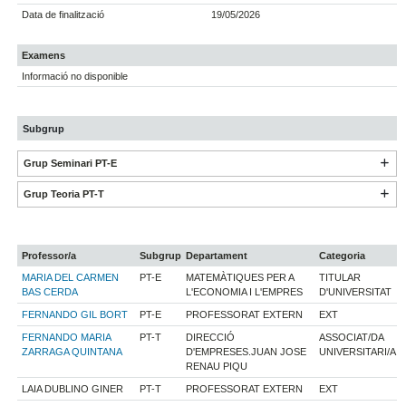
Data de finalització
19/05/2026
Examens
Informació no disponible
Subgrup
Grup Seminari PT-E
Grup Teoria PT-T
Professor/a
Subgrup
Departament
Categoria
MARIA DEL CARMEN
PT-E
MATEMÀTIQUES PER A
TITULAR
BAS CERDA
L'ECONOMIA I L'EMPRES
D'UNIVERSITAT
FERNANDO GIL BORT
PT-E
PROFESSORAT EXTERN
EXT
FERNANDO MARIA
PT-T
DIRECCIÓ
ASSOCIAT/DA
ZARRAGA QUINTANA
D'EMPRESES.JUAN JOSE
UNIVERSITARI/A
RENAU PIQU
LAIA DUBLINO GINER
PT-T
PROFESSORAT EXTERN
EXT