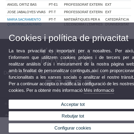
ANGEL ORTIZ BAS
PT-E1
PROFESSORAT EXTERN
EXT
JOSE JABALOYES VIVAS
PT-T
PROFESSORAT EXTERN
EXT
MARIA SACRAMENTO
PT-T
MATEMÀTIQUES PER A
CATEDRÀTIC/A
QUINTANILLA ALFARO
L'ECONOMIA I L'EMPRES
D'UNIVERSITAT
Cookies i política de privacitat
La teva privacitat és important per a nosaltres. Per això
t'informem que utilitzem cookies pròpies i de tercers per 
realitzar anàlisis d'ús i mesurament de la nostra pàgina we
amb la finalitat de personalitzar continguts,així com proporciona
Departament de Matemàtiques per a l'Economia i l'Empresa
funcionalitats a les xarxes socials o analitzar el nostre trànsit
Per a continuar accepta o modifica la configuració de les nostre
cookies. Per a obtenir més informació
Més informació
Acceptar tot
© 2026 UV. - Campus de Tarongers. Edifici Departamental Oriental.Telèfon: (+34) 96 382 83
69
Avís legal
|
Accessibilitat
|
Política privacitat
|
Cookies
|
Transparència
|
Bústia Departament
Rebutjar tot
Configurar cookies