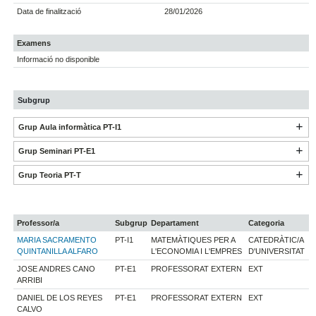
Data de finalització
28/01/2026
Examens
Informació no disponible
Subgrup
Grup Aula informàtica PT-I1
Grup Seminari PT-E1
Grup Teoria PT-T
Professor/a
Subgrup
Departament
Categoria
MARIA SACRAMENTO
PT-I1
MATEMÀTIQUES PER A
CATEDRÀTIC/A
QUINTANILLA ALFARO
L'ECONOMIA I L'EMPRES
D'UNIVERSITAT
JOSE ANDRES CANO
PT-E1
PROFESSORAT EXTERN
EXT
ARRIBI
DANIEL DE LOS REYES
PT-E1
PROFESSORAT EXTERN
EXT
CALVO