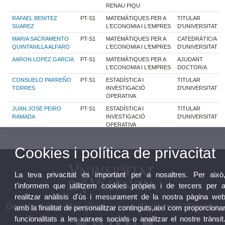
RENAU PIQU
RAFAEL BENITEZ
PT-S1
MATEMÀTIQUES PER A
TITULAR
SUAREZ
L'ECONOMIA I L'EMPRES
D'UNIVERSITAT
MARIA SACRAMENTO
PT-S1
MATEMÀTIQUES PER A
CATEDRÀTIC/A
QUINTANILLA ALFARO
L'ECONOMIA I L'EMPRES
D'UNIVERSITAT
AARON LOPEZ GARCIA
PT-S1
MATEMÀTIQUES PER A
AJUDANT
L'ECONOMIA I L'EMPRES
DOCTOR/A
CONSUELO PARREÑO
PT-S1
ESTADÍSTICA I
TITULAR
TORRES
INVESTIGACIÓ
D'UNIVERSITAT
OPERATIVA
JUAN JOSE PEIRO
PT-S1
ESTADÍSTICA I
TITULAR
RAMADA
INVESTIGACIÓ
D'UNIVERSITAT
OPERATIVA
Cookies i política de privacitat
La teva privacitat és important per a nosaltres. Per això
t'informem que utilitzem cookies pròpies i de tercers per 
realitzar anàlisis d'ús i mesurament de la nostra pàgina we
Departament de Matemàtiques per a l'Economia i l'Empresa
amb la finalitat de personalitzar continguts,així com proporciona
funcionalitats a les xarxes socials o analitzar el nostre trànsit