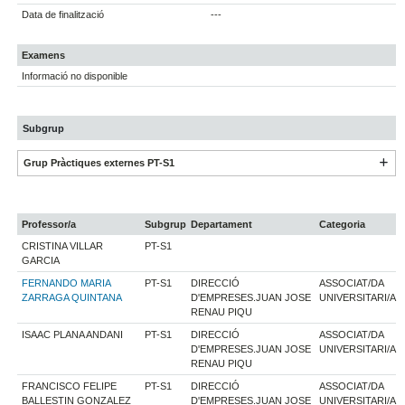
Data de finalització
---
Examens
Informació no disponible
Subgrup
Grup Pràctiques externes PT-S1
Professor/a
Subgrup
Departament
Categoria
CRISTINA VILLAR
PT-S1
GARCIA
FERNANDO MARIA
PT-S1
DIRECCIÓ
ASSOCIAT/DA
ZARRAGA QUINTANA
D'EMPRESES.JUAN JOSE
UNIVERSITARI/A
RENAU PIQU
ISAAC PLANA ANDANI
PT-S1
DIRECCIÓ
ASSOCIAT/DA
D'EMPRESES.JUAN JOSE
UNIVERSITARI/A
RENAU PIQU
FRANCISCO FELIPE
PT-S1
DIRECCIÓ
ASSOCIAT/DA
BALLESTIN GONZALEZ
D'EMPRESES.JUAN JOSE
UNIVERSITARI/A