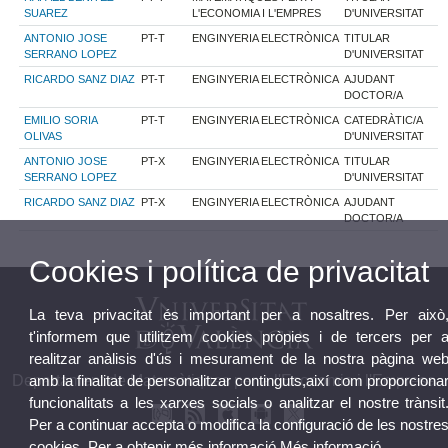
SUAREZ
L'ECONOMIA I L'EMPRES
D'UNIVERSITAT
ANTONIO JOSE
PT-T
ENGINYERIA ELECTRÒNICA
TITULAR
SERRANO LOPEZ
D'UNIVERSITAT
RICARDO SANZ DIAZ
PT-T
ENGINYERIA ELECTRÒNICA
AJUDANT
DOCTOR/A
EMILIO SORIA
PT-T
ENGINYERIA ELECTRÒNICA
CATEDRÀTIC/A
OLIVAS
D'UNIVERSITAT
ANTONIO JOSE
PT-X
ENGINYERIA ELECTRÒNICA
TITULAR
SERRANO LOPEZ
D'UNIVERSITAT
RICARDO SANZ DIAZ
PT-X
ENGINYERIA ELECTRÒNICA
AJUDANT
DOCTOR/A
Cookies i política de privacitat
La teva privacitat és important per a nosaltres. Per això
t'informem que utilitzem cookies pròpies i de tercers per 
realitzar anàlisis d'ús i mesurament de la nostra pàgina we
amb la finalitat de personalitzar continguts,així com proporciona
Departament de Matemàtiques per a l'Economia i l'Empresa
funcionalitats a les xarxes socials o analitzar el nostre trànsit
Per a continuar accepta o modifica la configuració de les nostre
cookies. Per a obtenir més informació
Més informació