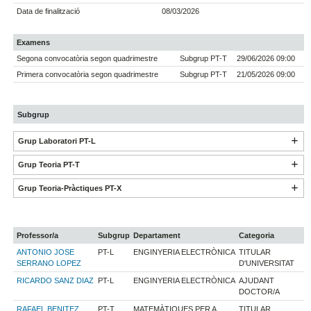
Data de finalització
08/03/2026
Examens
Segona convocatòria segon quadrimestre
Subgrup PT-T
29/06/2026 09:00
Primera convocatòria segon quadrimestre
Subgrup PT-T
21/05/2026 09:00
Subgrup
Grup Laboratori PT-L
Grup Teoria PT-T
Grup Teoria-Pràctiques PT-X
Professor/a
Subgrup
Departament
Categoria
ANTONIO JOSE
PT-L
ENGINYERIA ELECTRÒNICA
TITULAR
SERRANO LOPEZ
D'UNIVERSITAT
RICARDO SANZ DIAZ
PT-L
ENGINYERIA ELECTRÒNICA
AJUDANT
DOCTOR/A
RAFAEL BENITEZ
PT-T
MATEMÀTIQUES PER A
TITULAR