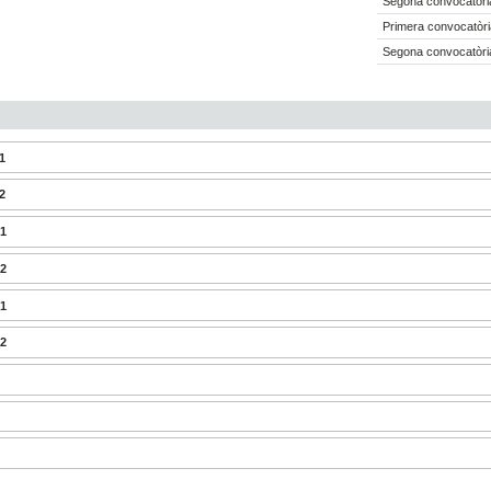
Segona convocatòri
Primera convocatòri
Segona convocatòri
1
2
I1
I2
I1
I2