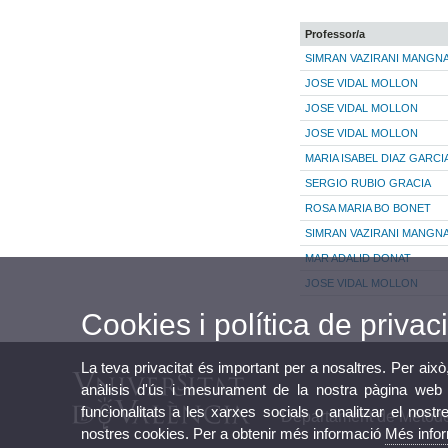
Professor/a
SIMRAN VAZIRANI MANGNA
JOSE VIDAL MOLLON
JOSE VIDAL MOLLON
JOSE VIDAL MOLLON
MARIA ISABEL DIAZ GARCI
SERGIO RUBIO GRACIA
ROSA MARIA BO BONET
SIMRAN VAZIRANI MANGNA
MAR ADALID DONAT
JOSE VIDAL MOLLON
Cookies i política de privaci
La teva privacitat és important per a nosaltres. Per això
anàlisis d'ús i mesurament de la nostra pàgina web a
funcionalitats a les xarxes socials o analitzar el nostr
Departament de Mètodes
nostres cookies. Per a obtenir més informació
Més info