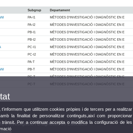
Subgrup
Departament
NI
PA-I1
MÈTODES D'INVESTIGACIÓ I DIAGNÒSTIC EN E
PA-I2
MÈTODES D'INVESTIGACIÓ I DIAGNÒSTIC EN E
PB-I1
MÈTODES D'INVESTIGACIÓ I DIAGNÒSTIC EN E
PB-I2
MÈTODES D'INVESTIGACIÓ I DIAGNÒSTIC EN E
A
PC-I1
MÈTODES D'INVESTIGACIÓ I DIAGNÒSTIC EN E
PC-I2
MÈTODES D'INVESTIGACIÓ I DIAGNÒSTIC EN E
PA-T
MÈTODES D'INVESTIGACIÓ I DIAGNÒSTIC EN E
NI
PB-T
MÈTODES D'INVESTIGACIÓ I DIAGNÒSTIC EN E
PC-T
MÈTODES D'INVESTIGACIÓ I DIAGNÒSTIC EN E
PC-T
MÈTODES D'INVESTIGACIÓ I DIAGNÒSTIC EN E
tat
, t'informem que utilitzem cookies pròpies i de tercers per a realitzar
mb la finalitat de personalitzar continguts,així com proporcionar
e trànsit. Per a continuar accepta o modifica la configuració de les
 d'Investigació i Diagnòstic en Educació
rmació