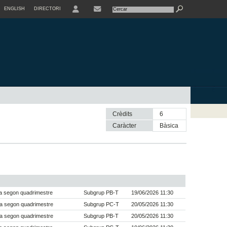
ENGLISH
DIRECTORI
USER
Crèdits
6
Caràcter
bàsica
a segon quadrimestre
Subgrup PB-T
19/06/2026 11:30
a segon quadrimestre
Subgrup PC-T
20/05/2026 11:30
a segon quadrimestre
Subgrup PB-T
20/05/2026 11:30