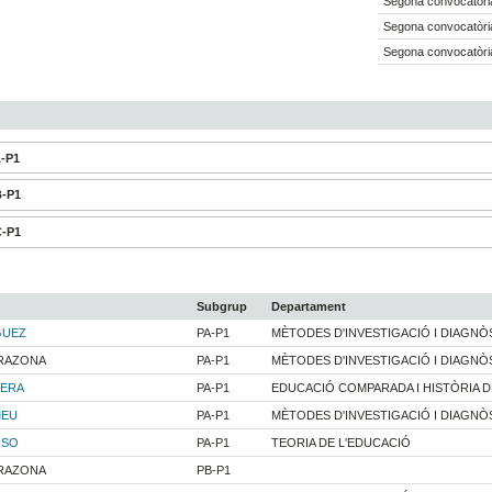
Segona convocatòria
Segona convocatòria
Segona convocatòria
A-P1
B-P1
C-P1
Subgrup
Departament
GUEZ
PA-P1
MÈTODES D'INVESTIGACIÓ I DIAGNÒS
ARAZONA
PA-P1
MÈTODES D'INVESTIGACIÓ I DIAGNÒS
UERA
PA-P1
EDUCACIÓ COMPARADA I HISTÒRIA D
MEU
PA-P1
MÈTODES D'INVESTIGACIÓ I DIAGNÒS
OSO
PA-P1
TEORIA DE L'EDUCACIÓ
ARAZONA
PB-P1