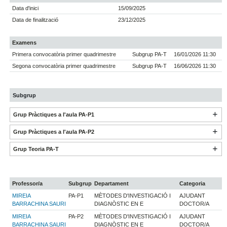
Data d'inici
15/09/2025
Data de finalització
23/12/2025
Examens
Primera convocatòria primer quadrimestre
Subgrup PA-T
16/01/2026 11:30
Segona convocatòria primer quadrimestre
Subgrup PA-T
16/06/2026 11:30
Subgrup
Grup Pràctiques a l'aula PA-P1
Grup Pràctiques a l'aula PA-P2
Grup Teoria PA-T
Professor/a
Subgrup
Departament
Categoria
MIREIA
PA-P1
MÈTODES D'INVESTIGACIÓ I
AJUDANT
BARRACHINA SAURI
DIAGNÒSTIC EN E
DOCTOR/A
MIREIA
PA-P2
MÈTODES D'INVESTIGACIÓ I
AJUDANT
BARRACHINA SAURI
DIAGNÒSTIC EN E
DOCTOR/A