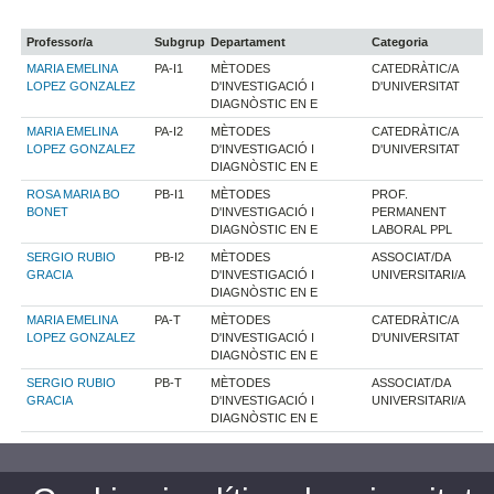
Professor/a
Subgrup
Departament
Categoria
MARIA EMELINA
PA-I1
MÈTODES
CATEDRÀTIC/A
LOPEZ GONZALEZ
D'INVESTIGACIÓ I
D'UNIVERSITAT
DIAGNÒSTIC EN E
MARIA EMELINA
PA-I2
MÈTODES
CATEDRÀTIC/A
LOPEZ GONZALEZ
D'INVESTIGACIÓ I
D'UNIVERSITAT
DIAGNÒSTIC EN E
ROSA MARIA BO
PB-I1
MÈTODES
PROF.
BONET
D'INVESTIGACIÓ I
PERMANENT
DIAGNÒSTIC EN E
LABORAL PPL
SERGIO RUBIO
PB-I2
MÈTODES
ASSOCIAT/DA
GRACIA
D'INVESTIGACIÓ I
UNIVERSITARI/A
DIAGNÒSTIC EN E
MARIA EMELINA
PA-T
MÈTODES
CATEDRÀTIC/A
LOPEZ GONZALEZ
D'INVESTIGACIÓ I
D'UNIVERSITAT
DIAGNÒSTIC EN E
SERGIO RUBIO
PB-T
MÈTODES
ASSOCIAT/DA
GRACIA
D'INVESTIGACIÓ I
UNIVERSITARI/A
DIAGNÒSTIC EN E