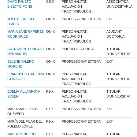
DAVID FAUSTO
CS-X
PERSONALITAT,
ASSOCIAT/DA
BISETTO PONS
AVALUACIÓ I
UNIVERSITARI/A
TRACT.PSICOLÒG
JOSE HERRERO
ON-X
PROFESSORAT EXTERN
EXT
LLARIO
MARIA SANDRA PEREZ
ON-X
PERSONALITAT,
AJUDANT
RODRIGUEZ
AVALUACIÓ I
DOCTOR/A
TRACT.PSICOLÒG
SACRAMENTO PINAZO
ON-X
PSICOLOGIA SOCIAL
TITULAR
HERNANDIS
D'UNIVERSITAT
SELENE VALERO
ON-X
PROFESSORAT EXTERN
EXT
MORENO
FRANCISCO L ATIENZA
ON-X
PERSONALITAT,
TITULAR
GONZALEZ
AVALUACIÓ I
D'UNIVERSITAT
TRACT.PSICOLÒG
EDELIA VILLARROYA
P1-X
PERSONALITAT,
TITULAR
SOLER
AVALUACIÓ I
D'UNIVERSITAT
TRACT.PSICOLÒG
MARÍA MAR LLUCH
P1-X
PROFESSORAT EXTERN
EXT
QUEVEDO
MARÍA DEL PILAR DEL
P1-X
PROFESSORAT EXTERN
EXT
PUEBLO LÓPEZ
MARIA RONCERO
P1-X
PERSONALITAT,
TITULAR