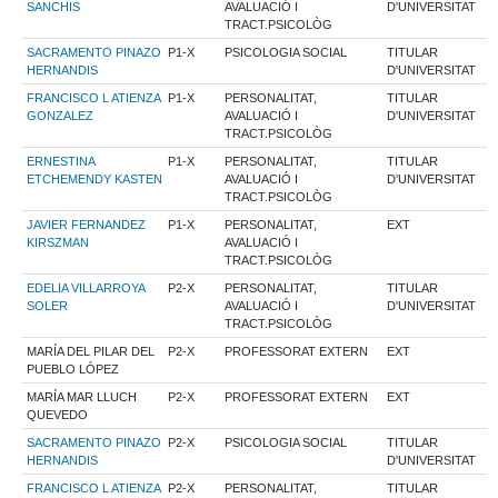
SANCHIS
AVALUACIÓ I
D'UNIVERSITAT
TRACT.PSICOLÒG
SACRAMENTO PINAZO
P1-X
PSICOLOGIA SOCIAL
TITULAR
HERNANDIS
D'UNIVERSITAT
FRANCISCO L ATIENZA
P1-X
PERSONALITAT,
TITULAR
GONZALEZ
AVALUACIÓ I
D'UNIVERSITAT
TRACT.PSICOLÒG
ERNESTINA
P1-X
PERSONALITAT,
TITULAR
ETCHEMENDY KASTEN
AVALUACIÓ I
D'UNIVERSITAT
TRACT.PSICOLÒG
JAVIER FERNANDEZ
P1-X
PERSONALITAT,
EXT
KIRSZMAN
AVALUACIÓ I
TRACT.PSICOLÒG
EDELIA VILLARROYA
P2-X
PERSONALITAT,
TITULAR
SOLER
AVALUACIÓ I
D'UNIVERSITAT
TRACT.PSICOLÒG
MARÍA DEL PILAR DEL
P2-X
PROFESSORAT EXTERN
EXT
PUEBLO LÓPEZ
MARÍA MAR LLUCH
P2-X
PROFESSORAT EXTERN
EXT
QUEVEDO
SACRAMENTO PINAZO
P2-X
PSICOLOGIA SOCIAL
TITULAR
HERNANDIS
D'UNIVERSITAT
FRANCISCO L ATIENZA
P2-X
PERSONALITAT,
TITULAR