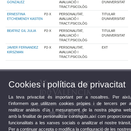
GONZALEZ
AVALUACIÓ I
D'UNIVERSITAT
TRACT.PSICOLÒG
ERNESTINA
P2-X
PERSONALITAT,
TITULAR
ETCHEMENDY KASTEN
AVALUACIÓ I
D'UNIVERSITAT
TRACT.PSICOLÒG
BEATRIZ GIL JULIA
P2-X
PERSONALITAT,
TITULAR
AVALUACIÓ I
D'UNIVERSITAT
TRACT.PSICOLÒG
JAVIER FERNANDEZ
P2-X
PERSONALITAT,
EXT
KIRSZMAN
AVALUACIÓ I
TRACT.PSICOLÒG
Cookies i política de privacitat
La teva privacitat és important per a nosaltres. Per això
t'informem que utilitzem cookies pròpies i de tercers per 
Departament de Psicologia Social
realitzar anàlisis d'ús i mesurament de la nostra pàgina we
amb la finalitat de personalitzar continguts,així com proporciona
funcionalitats a les xarxes socials o analitzar el nostre trànsit
Per a continuar accepta o modifica la configuració de les nostre