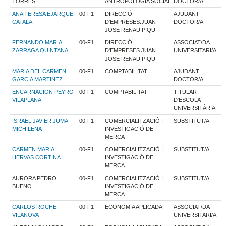
TORRES
ANTROPOLOGIA SOCIAL
DOCTOR/A
ANA TERESA EJARQUE
00-F1
DIRECCIÓ
AJUDANT
CATALA
D'EMPRESES.JUAN
DOCTOR/A
JOSE RENAU PIQU
FERNANDO MARIA
00-F1
DIRECCIÓ
ASSOCIAT/DA
ZARRAGA QUINTANA
D'EMPRESES.JUAN
UNIVERSITARI/A
JOSE RENAU PIQU
MARIA DEL CARMEN
00-F1
COMPTABILITAT
AJUDANT
GARCIA MARTINEZ
DOCTOR/A
ENCARNACION PEYRO
00-F1
COMPTABILITAT
TITULAR
VILAPLANA
D'ESCOLA
UNIVERSITÀRIA
ISRAEL JAVIER JUMA
00-F1
COMERCIALITZACIÓ I
SUBSTITUT/A
MICHILENA
INVESTIGACIÓ DE
MERCA
CARMEN MARIA
00-F1
COMERCIALITZACIÓ I
SUBSTITUT/A
HERVAS CORTINA
INVESTIGACIÓ DE
MERCA
AURORA PEDRO
00-F1
COMERCIALITZACIÓ I
SUBSTITUT/A
BUENO
INVESTIGACIÓ DE
MERCA
CARLOS ROCHE
00-F1
ECONOMIA APLICADA
ASSOCIAT/DA
VILANOVA
UNIVERSITARI/A