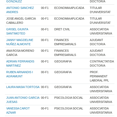
GONZALEZ
DOCTOR/A
ANTONIO SANCHEZ
00-F1
ECONOMIA APLICADA
TITULAR
ANDRES
D'UNIVERSITAT
JOSE ANGEL GARCIA
00-F1
ECONOMIA APLICADA
TITULAR
CABALLERO
D'UNIVERSITAT
GRISEL GIUNTA
00-F1
DRET CIVIL
ASSOCIAT/DA
SANTIMOTEO
UNIVERSITARI/A
JANNY MAGDELINE
00-F1
FINANCES
AJUDANT
NUÑEZ ALMONTE
EMPRESARIALS
DOCTOR/A
ANA ROSA MORENO
00-F1
FINANCES
AJUDANT
GARCIA
EMPRESARIALS
DOCTOR/A
ADRIAN FERRANDIS
00-F1
GEOGRAFIA
CONTRACTAT/DA
MARTINEZ
DOCTOR/A
RUBEN ARNANDIS I
00-F1
GEOGRAFIA
PROF.
AGRAMUNT
PERMANENT
LABORAL PPL
LAURA MASIA TORTOSA
00-F1
GEOGRAFIA
ASSOCIAT/DA
UNIVERSITARI/A
JUAN ANTONIO GARCIA
00-F1
PSICOLOGIA SOCIAL
ASSOCIAT/DA
JUESAS
UNIVERSITARI/A
VANESSA CAROT
00-F1
PSICOLOGIA SOCIAL
ASSOCIAT/DA
AZNAR
UNIVERSITARI/A