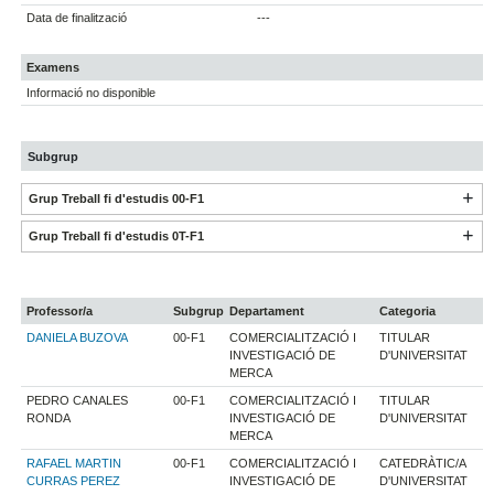
Data de finalització
---
Examens
Informació no disponible
Subgrup
Grup Treball fi d'estudis 00-F1
Grup Treball fi d'estudis 0T-F1
Professor/a
Subgrup
Departament
Categoria
DANIELA BUZOVA
00-F1
COMERCIALITZACIÓ I
TITULAR
INVESTIGACIÓ DE
D'UNIVERSITAT
MERCA
PEDRO CANALES
00-F1
COMERCIALITZACIÓ I
TITULAR
RONDA
INVESTIGACIÓ DE
D'UNIVERSITAT
MERCA
RAFAEL MARTIN
00-F1
COMERCIALITZACIÓ I
CATEDRÀTIC/A
CURRAS PEREZ
INVESTIGACIÓ DE
D'UNIVERSITAT