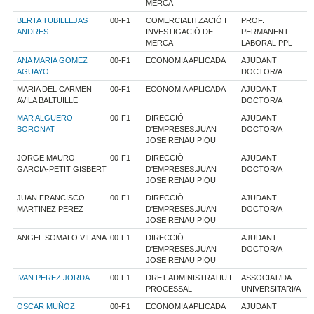
MERCA
BERTA TUBILLEJAS
00-F1
COMERCIALITZACIÓ I
PROF.
ANDRES
INVESTIGACIÓ DE
PERMANENT
MERCA
LABORAL PPL
ANA MARIA GOMEZ
00-F1
ECONOMIA APLICADA
AJUDANT
AGUAYO
DOCTOR/A
MARIA DEL CARMEN
00-F1
ECONOMIA APLICADA
AJUDANT
AVILA BALTUILLE
DOCTOR/A
MAR ALGUERO
00-F1
DIRECCIÓ
AJUDANT
BORONAT
D'EMPRESES.JUAN
DOCTOR/A
JOSE RENAU PIQU
JORGE MAURO
00-F1
DIRECCIÓ
AJUDANT
GARCIA-PETIT GISBERT
D'EMPRESES.JUAN
DOCTOR/A
JOSE RENAU PIQU
JUAN FRANCISCO
00-F1
DIRECCIÓ
AJUDANT
MARTINEZ PEREZ
D'EMPRESES.JUAN
DOCTOR/A
JOSE RENAU PIQU
ANGEL SOMALO VILANA
00-F1
DIRECCIÓ
AJUDANT
D'EMPRESES.JUAN
DOCTOR/A
JOSE RENAU PIQU
IVAN PEREZ JORDA
00-F1
DRET ADMINISTRATIU I
ASSOCIAT/DA
PROCESSAL
UNIVERSITARI/A
OSCAR MUÑOZ
00-F1
ECONOMIA APLICADA
AJUDANT