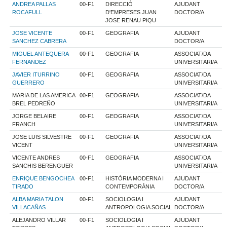
ANDREA PALLAS
00-F1
DIRECCIÓ
AJUDANT
ROCAFULL
D'EMPRESES.JUAN
DOCTOR/A
JOSE RENAU PIQU
JOSE VICENTE
00-F1
GEOGRAFIA
AJUDANT
SANCHEZ CABRERA
DOCTOR/A
MIGUEL ANTEQUERA
00-F1
GEOGRAFIA
ASSOCIAT/DA
FERNANDEZ
UNIVERSITARI/A
JAVIER ITURRINO
00-F1
GEOGRAFIA
ASSOCIAT/DA
GUERRERO
UNIVERSITARI/A
MARIA DE LAS AMERICA
00-F1
GEOGRAFIA
ASSOCIAT/DA
BREL PEDREÑO
UNIVERSITARI/A
JORGE BELAIRE
00-F1
GEOGRAFIA
ASSOCIAT/DA
FRANCH
UNIVERSITARI/A
JOSE LUIS SILVESTRE
00-F1
GEOGRAFIA
ASSOCIAT/DA
VICENT
UNIVERSITARI/A
VICENTE ANDRES
00-F1
GEOGRAFIA
ASSOCIAT/DA
SANCHIS BERENGUER
UNIVERSITARI/A
ENRIQUE BENGOCHEA
00-F1
HISTÒRIA MODERNA I
AJUDANT
TIRADO
CONTEMPORÀNIA
DOCTOR/A
ALBA MARIA TALON
00-F1
SOCIOLOGIA I
AJUDANT
VILLACAÑAS
ANTROPOLOGIA SOCIAL
DOCTOR/A
ALEJANDRO VILLAR
00-F1
SOCIOLOGIA I
AJUDANT