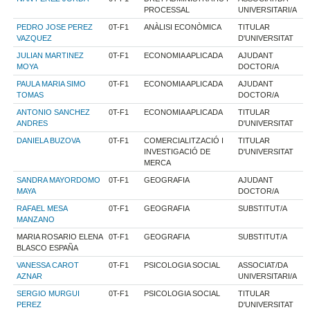
PROCESSAL
UNIVERSITARI/A
PEDRO JOSE PEREZ
0T-F1
ANÀLISI ECONÒMICA
TITULAR
VAZQUEZ
D'UNIVERSITAT
JULIAN MARTINEZ
0T-F1
ECONOMIA APLICADA
AJUDANT
MOYA
DOCTOR/A
PAULA MARIA SIMO
0T-F1
ECONOMIA APLICADA
AJUDANT
TOMAS
DOCTOR/A
ANTONIO SANCHEZ
0T-F1
ECONOMIA APLICADA
TITULAR
ANDRES
D'UNIVERSITAT
DANIELA BUZOVA
0T-F1
COMERCIALITZACIÓ I
TITULAR
INVESTIGACIÓ DE
D'UNIVERSITAT
MERCA
SANDRA MAYORDOMO
0T-F1
GEOGRAFIA
AJUDANT
MAYA
DOCTOR/A
RAFAEL MESA
0T-F1
GEOGRAFIA
SUBSTITUT/A
MANZANO
MARIA ROSARIO ELENA
0T-F1
GEOGRAFIA
SUBSTITUT/A
BLASCO ESPAÑA
VANESSA CAROT
0T-F1
PSICOLOGIA SOCIAL
ASSOCIAT/DA
AZNAR
UNIVERSITARI/A
SERGIO MURGUI
0T-F1
PSICOLOGIA SOCIAL
TITULAR
PEREZ
D'UNIVERSITAT