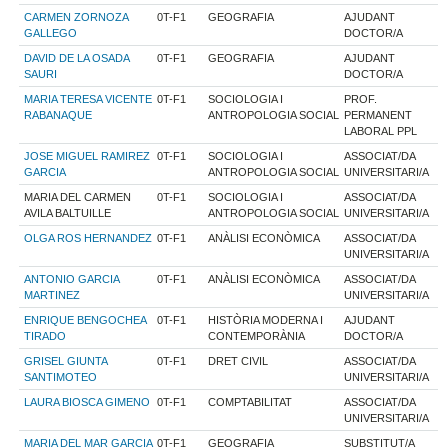
CARMEN ZORNOZA
0T-F1
GEOGRAFIA
AJUDANT
GALLEGO
DOCTOR/A
DAVID DE LA OSADA
0T-F1
GEOGRAFIA
AJUDANT
SAURI
DOCTOR/A
MARIA TERESA VICENTE
0T-F1
SOCIOLOGIA I
PROF.
RABANAQUE
ANTROPOLOGIA SOCIAL
PERMANENT
LABORAL PPL
JOSE MIGUEL RAMIREZ
0T-F1
SOCIOLOGIA I
ASSOCIAT/DA
GARCIA
ANTROPOLOGIA SOCIAL
UNIVERSITARI/A
MARIA DEL CARMEN
0T-F1
SOCIOLOGIA I
ASSOCIAT/DA
AVILA BALTUILLE
ANTROPOLOGIA SOCIAL
UNIVERSITARI/A
OLGA ROS HERNANDEZ
0T-F1
ANÀLISI ECONÒMICA
ASSOCIAT/DA
UNIVERSITARI/A
ANTONIO GARCIA
0T-F1
ANÀLISI ECONÒMICA
ASSOCIAT/DA
MARTINEZ
UNIVERSITARI/A
ENRIQUE BENGOCHEA
0T-F1
HISTÒRIA MODERNA I
AJUDANT
TIRADO
CONTEMPORÀNIA
DOCTOR/A
GRISEL GIUNTA
0T-F1
DRET CIVIL
ASSOCIAT/DA
SANTIMOTEO
UNIVERSITARI/A
LAURA BIOSCA GIMENO
0T-F1
COMPTABILITAT
ASSOCIAT/DA
UNIVERSITARI/A
MARIA DEL MAR GARCIA
0T-F1
GEOGRAFIA
SUBSTITUT/A