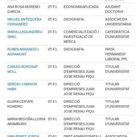
ANA ROSA MORENO
0T-F1
ECONOMIA APLICADA
AJUDANT
GARCIA
DOCTOR/A
MIGUEL ANTEQUERA
0T-F1
GEOGRAFIA
ASSOCIAT/DA
FERNANDEZ
UNIVERSITARI/A
MARIA LUISA ANDREU
0T-F1
COMERCIALITZACIÓ I
CATEDRÀTIC/A
SIMO
INVESTIGACIÓ DE
D'UNIVERSITAT
MERCA
RUBEN ARNANDIS I
0T-F1
GEOGRAFIA
PROF.
AGRAMUNT
PERMANENT
LABORAL PPL
CARLES BORONAT
0T-F1
DIRECCIÓ
TITULAR
MOLL
D'EMPRESES.JUAN
D'UNIVERSITAT
JOSE RENAU PIQU
SERGIO CAMISON
0T-F1
DIRECCIÓ
TITULAR
HABA
D'EMPRESES.JUAN
D'UNIVERSITAT
JOSE RENAU PIQU
ELVIRA CERVER
0T-F1
DIRECCIÓ
TITULAR
ROMERO
D'EMPRESES.JUAN
D'UNIVERSITAT
JOSE RENAU PIQU
MARIA BEGOÑA LLORIA
0T-F1
DIRECCIÓ
TITULAR
ARAMBURO
D'EMPRESES.JUAN
D'UNIVERSITAT
JOSE RENAU PIQU
IVAN PEREZ JORDA
0T-F1
DRET ADMINISTRATIU I
ASSOCIAT/DA