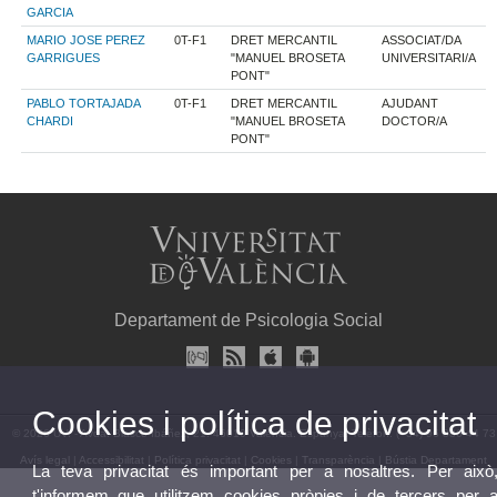
GARCIA
MARIO JOSE PEREZ
0T-F1
DRET MERCANTIL
ASSOCIAT/DA
GARRIGUES
"MANUEL BROSETA
UNIVERSITARI/A
PONT"
PABLO TORTAJADA
0T-F1
DRET MERCANTIL
AJUDANT
CHARDI
"MANUEL BROSETA
DOCTOR/A
PONT"
Departament de Psicologia Social
Cookies i política de privacitat
© 2026 UV. - Avda. Blasco Ibáñez, 21. 46010 València. Espanya. Telèfon: (+34) 96 386 44 73
Avís legal
|
Accessibilitat
|
Política privacitat
|
Cookies
|
Transparència
|
Bústia Departament
La teva privacitat és important per a nosaltres. Per això
t'informem que utilitzem cookies pròpies i de tercers per 