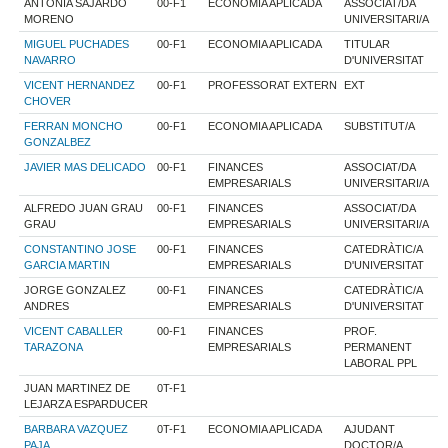
ANTONIA SAJARDO
00-F1
ECONOMIA APLICADA
ASSOCIAT/DA
MORENO
UNIVERSITARI/A
MIGUEL PUCHADES
00-F1
ECONOMIA APLICADA
TITULAR
NAVARRO
D'UNIVERSITAT
VICENT HERNANDEZ
00-F1
PROFESSORAT EXTERN
EXT
CHOVER
FERRAN MONCHO
00-F1
ECONOMIA APLICADA
SUBSTITUT/A
GONZALBEZ
JAVIER MAS DELICADO
00-F1
FINANCES
ASSOCIAT/DA
EMPRESARIALS
UNIVERSITARI/A
ALFREDO JUAN GRAU
00-F1
FINANCES
ASSOCIAT/DA
GRAU
EMPRESARIALS
UNIVERSITARI/A
CONSTANTINO JOSE
00-F1
FINANCES
CATEDRÀTIC/A
GARCIA MARTIN
EMPRESARIALS
D'UNIVERSITAT
JORGE GONZALEZ
00-F1
FINANCES
CATEDRÀTIC/A
ANDRES
EMPRESARIALS
D'UNIVERSITAT
VICENT CABALLER
00-F1
FINANCES
PROF.
TARAZONA
EMPRESARIALS
PERMANENT
LABORAL PPL
JUAN MARTINEZ DE
0T-F1
LEJARZA ESPARDUCER
BARBARA VAZQUEZ
0T-F1
ECONOMIA APLICADA
AJUDANT
PAJA
DOCTOR/A