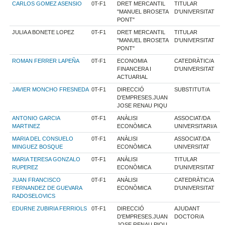
CARLOS GOMEZ ASENSIO
0T-F1
DRET MERCANTIL
TITULAR
"MANUEL BROSETA
D'UNIVERSITAT
PONT"
JULIA A BONETE LOPEZ
0T-F1
DRET MERCANTIL
TITULAR
"MANUEL BROSETA
D'UNIVERSITAT
PONT"
ROMAN FERRER LAPEÑA
0T-F1
ECONOMIA
CATEDRÀTIC/A
FINANCERA I
D'UNIVERSITAT
ACTUARIAL
JAVIER MONCHO FRESNEDA
0T-F1
DIRECCIÓ
SUBSTITUT/A
D'EMPRESES.JUAN
JOSE RENAU PIQU
ANTONIO GARCIA
0T-F1
ANÀLISI
ASSOCIAT/DA
MARTINEZ
ECONÒMICA
UNIVERSITARI/A
MARIA DEL CONSUELO
0T-F1
ANÀLISI
ASSOCIAT/DA
MINGUEZ BOSQUE
ECONÒMICA
UNIVERSITAT
MARIA TERESA GONZALO
0T-F1
ANÀLISI
TITULAR
RUPEREZ
ECONÒMICA
D'UNIVERSITAT
JUAN FRANCISCO
0T-F1
ANÀLISI
CATEDRÀTIC/A
FERNANDEZ DE GUEVARA
ECONÒMICA
D'UNIVERSITAT
RADOSELOVICS
EDURNE ZUBIRIA FERRIOLS
0T-F1
DIRECCIÓ
AJUDANT
D'EMPRESES.JUAN
DOCTOR/A
JOSE RENAU PIQU