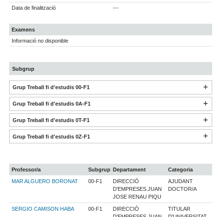
Data de finalització
---
Examens
Informació no disponible
Subgrup
Grup Treball fi d'estudis 00-F1
Grup Treball fi d'estudis 0A-F1
Grup Treball fi d'estudis 0T-F1
Grup Treball fi d'estudis 0Z-F1
Professor/a
Subgrup
Departament
Categoria
MAR ALGUERO BORONAT
00-F1
DIRECCIÓ
AJUDANT
D'EMPRESES.JUAN
DOCTOR/A
JOSE RENAU PIQU
SERGIO CAMISON HABA
00-F1
DIRECCIÓ
TITULAR
D'EMPRESES.JUAN
D'UNIVERSITAT