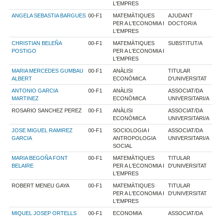
L'EMPRES
ANGELA SEBASTIA BARGUES
00-F1
MATEMÀTIQUES
AJUDANT
PER A L'ECONOMIA I
DOCTOR/A
L'EMPRES
CHRISTIAN BELEÑA
00-F1
MATEMÀTIQUES
SUBSTITUT/A
POSTIGO
PER A L'ECONOMIA I
L'EMPRES
MARIA MERCEDES GUMBAU
00-F1
ANÀLISI
TITULAR
ALBERT
ECONÒMICA
D'UNIVERSITAT
ANTONIO GARCIA
00-F1
ANÀLISI
ASSOCIAT/DA
MARTINEZ
ECONÒMICA
UNIVERSITARI/A
ROSARIO SANCHEZ PEREZ
00-F1
ANÀLISI
ASSOCIAT/DA
ECONÒMICA
UNIVERSITARI/A
JOSE MIGUEL RAMIREZ
00-F1
SOCIOLOGIA I
ASSOCIAT/DA
GARCIA
ANTROPOLOGIA
UNIVERSITARI/A
SOCIAL
MARIA BEGOÑA FONT
00-F1
MATEMÀTIQUES
TITULAR
BELAIRE
PER A L'ECONOMIA I
D'UNIVERSITAT
L'EMPRES
ROBERT MENEU GAYA
00-F1
MATEMÀTIQUES
TITULAR
PER A L'ECONOMIA I
D'UNIVERSITAT
L'EMPRES
MIQUEL JOSEP ORTELLS
00-F1
ECONOMIA
ASSOCIAT/DA