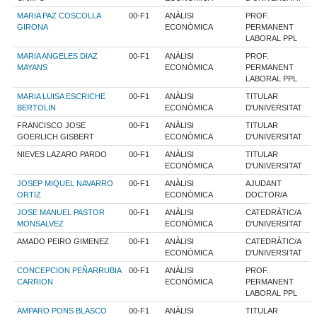
MARIA PAZ COSCOLLA
00-F1
ANÀLISI
PROF.
GIRONA
ECONÒMICA
PERMANENT
LABORAL PPL
MARIA ANGELES DIAZ
00-F1
ANÀLISI
PROF.
MAYANS
ECONÒMICA
PERMANENT
LABORAL PPL
MARIA LUISA ESCRICHE
00-F1
ANÀLISI
TITULAR
BERTOLIN
ECONÒMICA
D'UNIVERSITAT
FRANCISCO JOSE
00-F1
ANÀLISI
TITULAR
GOERLICH GISBERT
ECONÒMICA
D'UNIVERSITAT
NIEVES LAZARO PARDO
00-F1
ANÀLISI
TITULAR
ECONÒMICA
D'UNIVERSITAT
JOSEP MIQUEL NAVARRO
00-F1
ANÀLISI
AJUDANT
ORTIZ
ECONÒMICA
DOCTOR/A
JOSE MANUEL PASTOR
00-F1
ANÀLISI
CATEDRÀTIC/A
MONSALVEZ
ECONÒMICA
D'UNIVERSITAT
AMADO PEIRO GIMENEZ
00-F1
ANÀLISI
CATEDRÀTIC/A
ECONÒMICA
D'UNIVERSITAT
CONCEPCION PEÑARRUBIA
00-F1
ANÀLISI
PROF.
CARRION
ECONÒMICA
PERMANENT
LABORAL PPL
AMPARO PONS BLASCO
00-F1
ANÀLISI
TITULAR