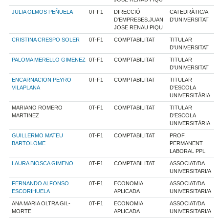
JULIA OLMOS PEÑUELA
0T-F1
DIRECCIÓ
CATEDRÀTIC/A
D'EMPRESES.JUAN
D'UNIVERSITAT
JOSE RENAU PIQU
CRISTINA CRESPO SOLER
0T-F1
COMPTABILITAT
TITULAR
D'UNIVERSITAT
PALOMA MERELLO GIMENEZ
0T-F1
COMPTABILITAT
TITULAR
D'UNIVERSITAT
ENCARNACION PEYRO
0T-F1
COMPTABILITAT
TITULAR
VILAPLANA
D'ESCOLA
UNIVERSITÀRIA
MARIANO ROMERO
0T-F1
COMPTABILITAT
TITULAR
MARTINEZ
D'ESCOLA
UNIVERSITÀRIA
GUILLERMO MATEU
0T-F1
COMPTABILITAT
PROF.
BARTOLOME
PERMANENT
LABORAL PPL
LAURA BIOSCA GIMENO
0T-F1
COMPTABILITAT
ASSOCIAT/DA
UNIVERSITARI/A
FERNANDO ALFONSO
0T-F1
ECONOMIA
ASSOCIAT/DA
ESCORIHUELA
APLICADA
UNIVERSITARI/A
ANA MARIA OLTRA GIL-
0T-F1
ECONOMIA
ASSOCIAT/DA
MORTE
APLICADA
UNIVERSITARI/A