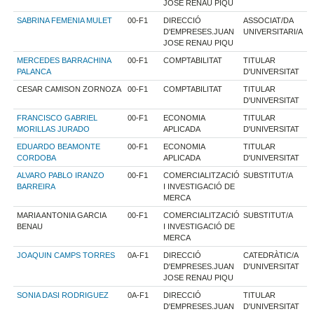
JOSE RENAU PIQU
SABRINA FEMENIA MULET
00-F1
DIRECCIÓ
ASSOCIAT/DA
D'EMPRESES.JUAN
UNIVERSITARI/A
JOSE RENAU PIQU
MERCEDES BARRACHINA
00-F1
COMPTABILITAT
TITULAR
PALANCA
D'UNIVERSITAT
CESAR CAMISON ZORNOZA
00-F1
COMPTABILITAT
TITULAR
D'UNIVERSITAT
FRANCISCO GABRIEL
00-F1
ECONOMIA
TITULAR
MORILLAS JURADO
APLICADA
D'UNIVERSITAT
EDUARDO BEAMONTE
00-F1
ECONOMIA
TITULAR
CORDOBA
APLICADA
D'UNIVERSITAT
ALVARO PABLO IRANZO
00-F1
COMERCIALITZACIÓ
SUBSTITUT/A
BARREIRA
I INVESTIGACIÓ DE
MERCA
MARIA ANTONIA GARCIA
00-F1
COMERCIALITZACIÓ
SUBSTITUT/A
BENAU
I INVESTIGACIÓ DE
MERCA
JOAQUIN CAMPS TORRES
0A-F1
DIRECCIÓ
CATEDRÀTIC/A
D'EMPRESES.JUAN
D'UNIVERSITAT
JOSE RENAU PIQU
SONIA DASI RODRIGUEZ
0A-F1
DIRECCIÓ
TITULAR
D'EMPRESES.JUAN
D'UNIVERSITAT