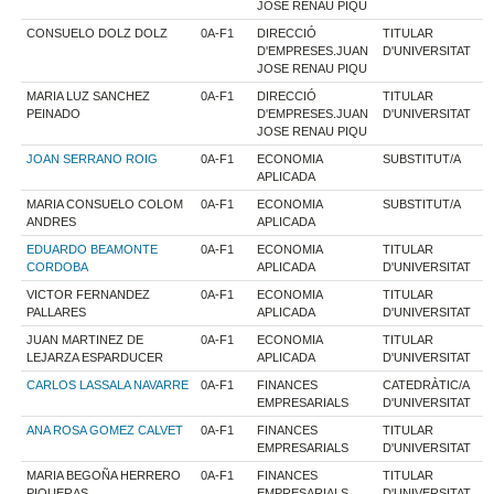
JOSE RENAU PIQU
CONSUELO DOLZ DOLZ
0A-F1
DIRECCIÓ
TITULAR
D'EMPRESES.JUAN
D'UNIVERSITAT
JOSE RENAU PIQU
MARIA LUZ SANCHEZ
0A-F1
DIRECCIÓ
TITULAR
PEINADO
D'EMPRESES.JUAN
D'UNIVERSITAT
JOSE RENAU PIQU
JOAN SERRANO ROIG
0A-F1
ECONOMIA
SUBSTITUT/A
APLICADA
MARIA CONSUELO COLOM
0A-F1
ECONOMIA
SUBSTITUT/A
ANDRES
APLICADA
EDUARDO BEAMONTE
0A-F1
ECONOMIA
TITULAR
CORDOBA
APLICADA
D'UNIVERSITAT
VICTOR FERNANDEZ
0A-F1
ECONOMIA
TITULAR
PALLARES
APLICADA
D'UNIVERSITAT
JUAN MARTINEZ DE
0A-F1
ECONOMIA
TITULAR
LEJARZA ESPARDUCER
APLICADA
D'UNIVERSITAT
CARLOS LASSALA NAVARRE
0A-F1
FINANCES
CATEDRÀTIC/A
EMPRESARIALS
D'UNIVERSITAT
ANA ROSA GOMEZ CALVET
0A-F1
FINANCES
TITULAR
EMPRESARIALS
D'UNIVERSITAT
MARIA BEGOÑA HERRERO
0A-F1
FINANCES
TITULAR
PIQUERAS
EMPRESARIALS
D'UNIVERSITAT