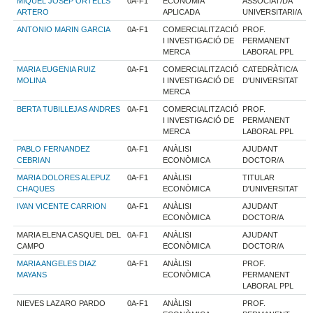
MIQUEL JOSEP ORTELLS
0A-F1
ECONOMIA
ASSOCIAT/DA
ARTERO
APLICADA
UNIVERSITARI/A
ANTONIO MARIN GARCIA
0A-F1
COMERCIALITZACIÓ
PROF.
I INVESTIGACIÓ DE
PERMANENT
MERCA
LABORAL PPL
MARIA EUGENIA RUIZ
0A-F1
COMERCIALITZACIÓ
CATEDRÀTIC/A
MOLINA
I INVESTIGACIÓ DE
D'UNIVERSITAT
MERCA
BERTA TUBILLEJAS ANDRES
0A-F1
COMERCIALITZACIÓ
PROF.
I INVESTIGACIÓ DE
PERMANENT
MERCA
LABORAL PPL
PABLO FERNANDEZ
0A-F1
ANÀLISI
AJUDANT
CEBRIAN
ECONÒMICA
DOCTOR/A
MARIA DOLORES ALEPUZ
0A-F1
ANÀLISI
TITULAR
CHAQUES
ECONÒMICA
D'UNIVERSITAT
IVAN VICENTE CARRION
0A-F1
ANÀLISI
AJUDANT
ECONÒMICA
DOCTOR/A
MARIA ELENA CASQUEL DEL
0A-F1
ANÀLISI
AJUDANT
CAMPO
ECONÒMICA
DOCTOR/A
MARIA ANGELES DIAZ
0A-F1
ANÀLISI
PROF.
MAYANS
ECONÒMICA
PERMANENT
LABORAL PPL
NIEVES LAZARO PARDO
0A-F1
ANÀLISI
PROF.