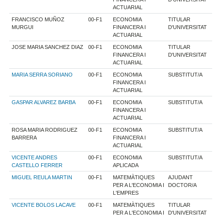
ACTUARIAL
FRANCISCO MUÑOZ
00-F1
ECONOMIA
TITULAR
MURGUI
FINANCERA I
D'UNIVERSITAT
ACTUARIAL
JOSE MARIA SANCHEZ DIAZ
00-F1
ECONOMIA
TITULAR
FINANCERA I
D'UNIVERSITAT
ACTUARIAL
MARIA SERRA SORIANO
00-F1
ECONOMIA
SUBSTITUT/A
FINANCERA I
ACTUARIAL
GASPAR ALVAREZ BARBA
00-F1
ECONOMIA
SUBSTITUT/A
FINANCERA I
ACTUARIAL
ROSA MARIA RODRIGUEZ
00-F1
ECONOMIA
SUBSTITUT/A
BARRERA
FINANCERA I
ACTUARIAL
VICENTE ANDRES
00-F1
ECONOMIA
SUBSTITUT/A
CASTELLO FERRER
APLICADA
MIGUEL REULA MARTIN
00-F1
MATEMÀTIQUES
AJUDANT
PER A L'ECONOMIA I
DOCTOR/A
L'EMPRES
VICENTE BOLOS LACAVE
00-F1
MATEMÀTIQUES
TITULAR
PER A L'ECONOMIA I
D'UNIVERSITAT