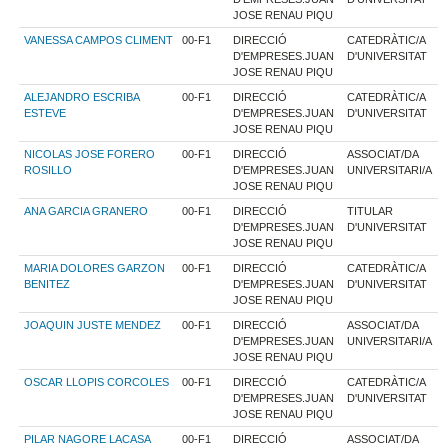
JOSE RENAU PIQU
VANESSA CAMPOS CLIMENT
00-F1
DIRECCIÓ
CATEDRÀTIC/A
D'EMPRESES.JUAN
D'UNIVERSITAT
JOSE RENAU PIQU
ALEJANDRO ESCRIBA
00-F1
DIRECCIÓ
CATEDRÀTIC/A
ESTEVE
D'EMPRESES.JUAN
D'UNIVERSITAT
JOSE RENAU PIQU
NICOLAS JOSE FORERO
00-F1
DIRECCIÓ
ASSOCIAT/DA
ROSILLO
D'EMPRESES.JUAN
UNIVERSITARI/A
JOSE RENAU PIQU
ANA GARCIA GRANERO
00-F1
DIRECCIÓ
TITULAR
D'EMPRESES.JUAN
D'UNIVERSITAT
JOSE RENAU PIQU
MARIA DOLORES GARZON
00-F1
DIRECCIÓ
CATEDRÀTIC/A
BENITEZ
D'EMPRESES.JUAN
D'UNIVERSITAT
JOSE RENAU PIQU
JOAQUIN JUSTE MENDEZ
00-F1
DIRECCIÓ
ASSOCIAT/DA
D'EMPRESES.JUAN
UNIVERSITARI/A
JOSE RENAU PIQU
OSCAR LLOPIS CORCOLES
00-F1
DIRECCIÓ
CATEDRÀTIC/A
D'EMPRESES.JUAN
D'UNIVERSITAT
JOSE RENAU PIQU
PILAR NAGORE LACASA
00-F1
DIRECCIÓ
ASSOCIAT/DA