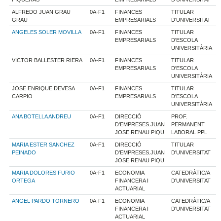
ALFREDO JUAN GRAU
0A-F1
FINANCES
TITULAR
GRAU
EMPRESARIALS
D'UNIVERSITAT
ANGELES SOLER MOVILLA
0A-F1
FINANCES
TITULAR
EMPRESARIALS
D'ESCOLA
UNIVERSITÀRIA
VICTOR BALLESTER RIERA
0A-F1
FINANCES
TITULAR
EMPRESARIALS
D'ESCOLA
UNIVERSITÀRIA
JOSE ENRIQUE DEVESA
0A-F1
FINANCES
TITULAR
CARPIO
EMPRESARIALS
D'ESCOLA
UNIVERSITÀRIA
ANA BOTELLA ANDREU
0A-F1
DIRECCIÓ
PROF.
D'EMPRESES.JUAN
PERMANENT
JOSE RENAU PIQU
LABORAL PPL
MARIA ESTER SANCHEZ
0A-F1
DIRECCIÓ
TITULAR
PEINADO
D'EMPRESES.JUAN
D'UNIVERSITAT
JOSE RENAU PIQU
MARIA DOLORES FURIO
0A-F1
ECONOMIA
CATEDRÀTIC/A
ORTEGA
FINANCERA I
D'UNIVERSITAT
ACTUARIAL
ANGEL PARDO TORNERO
0A-F1
ECONOMIA
CATEDRÀTIC/A
FINANCERA I
D'UNIVERSITAT
ACTUARIAL