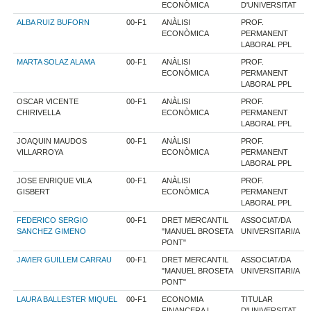
ECONÒMICA
D'UNIVERSITAT
ALBA RUIZ BUFORN
00-F1
ANÀLISI
PROF.
ECONÒMICA
PERMANENT
LABORAL PPL
MARTA SOLAZ ALAMA
00-F1
ANÀLISI
PROF.
ECONÒMICA
PERMANENT
LABORAL PPL
OSCAR VICENTE
00-F1
ANÀLISI
PROF.
CHIRIVELLA
ECONÒMICA
PERMANENT
LABORAL PPL
JOAQUIN MAUDOS
00-F1
ANÀLISI
PROF.
VILLARROYA
ECONÒMICA
PERMANENT
LABORAL PPL
JOSE ENRIQUE VILA
00-F1
ANÀLISI
PROF.
GISBERT
ECONÒMICA
PERMANENT
LABORAL PPL
FEDERICO SERGIO
00-F1
DRET MERCANTIL
ASSOCIAT/DA
SANCHEZ GIMENO
"MANUEL BROSETA
UNIVERSITARI/A
PONT"
JAVIER GUILLEM CARRAU
00-F1
DRET MERCANTIL
ASSOCIAT/DA
"MANUEL BROSETA
UNIVERSITARI/A
PONT"
LAURA BALLESTER MIQUEL
00-F1
ECONOMIA
TITULAR
FINANCERA I
D'UNIVERSITAT