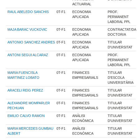
ACTUARIAL
RAUL ABELEDO SANCHIS
0T-F1
ECONOMIA
PROF.
APLICADA
PERMANENT
LABORAL PPL
MAJA BARAC VUCKOVIC
0T-F1
ECONOMIA
CONTRACTAT/DA
APLICADA
DOCTOR/A
ANTONIO SANCHEZ ANDRES
0T-F1
ECONOMIA
TITULAR
APLICADA
D'UNIVERSITAT
ANTONI SEGUI ALCARAZ
0T-F1
ECONOMIA
PROF.
APLICADA
PERMANENT
LABORAL PPL
MARIA FUENCISLA
0T-F1
FINANCES
TITULAR
MARTINEZ LOBATO
EMPRESARIALS
D'ESCOLA
UNIVERSITÀRIA
ARACELI REIG PEREZ
0T-F1
FINANCES
TITULAR
EMPRESARIALS
D'UNIVERSITAT
ALEXANDRE MOMPARLER
0T-F1
FINANCES
TITULAR
PECHUAN
EMPRESARIALS
D'UNIVERSITAT
EMILIO CALVO RAMON
0T-F1
ANÀLISI
TITULAR
ECONÒMICA
D'UNIVERSITAT
MARIA MERCEDES GUMBAU
0T-F1
ANÀLISI
TITULAR
ALBERT
ECONÒMICA
D'UNIVERSITAT