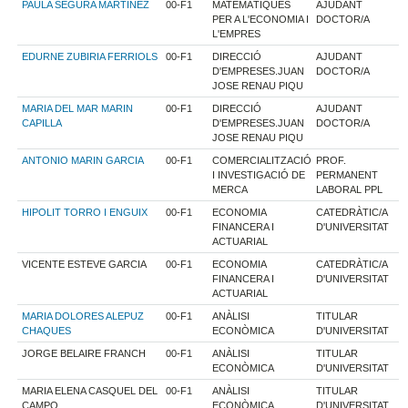
PAULA SEGURA MARTINEZ
00-F1
MATEMÀTIQUES
AJUDANT
PER A L'ECONOMIA I
DOCTOR/A
L'EMPRES
EDURNE ZUBIRIA FERRIOLS
00-F1
DIRECCIÓ
AJUDANT
D'EMPRESES.JUAN
DOCTOR/A
JOSE RENAU PIQU
MARIA DEL MAR MARIN
00-F1
DIRECCIÓ
AJUDANT
CAPILLA
D'EMPRESES.JUAN
DOCTOR/A
JOSE RENAU PIQU
ANTONIO MARIN GARCIA
00-F1
COMERCIALITZACIÓ
PROF.
I INVESTIGACIÓ DE
PERMANENT
MERCA
LABORAL PPL
HIPOLIT TORRO I ENGUIX
00-F1
ECONOMIA
CATEDRÀTIC/A
FINANCERA I
D'UNIVERSITAT
ACTUARIAL
VICENTE ESTEVE GARCIA
00-F1
ECONOMIA
CATEDRÀTIC/A
FINANCERA I
D'UNIVERSITAT
ACTUARIAL
MARIA DOLORES ALEPUZ
00-F1
ANÀLISI
TITULAR
CHAQUES
ECONÒMICA
D'UNIVERSITAT
JORGE BELAIRE FRANCH
00-F1
ANÀLISI
TITULAR
ECONÒMICA
D'UNIVERSITAT
MARIA ELENA CASQUEL DEL
00-F1
ANÀLISI
TITULAR
CAMPO
ECONÒMICA
D'UNIVERSITAT