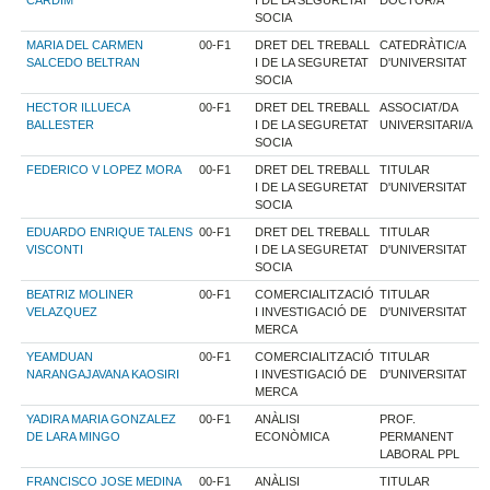
SOCIA
MARIA DEL CARMEN
00-F1
DRET DEL TREBALL
CATEDRÀTIC/A
SALCEDO BELTRAN
I DE LA SEGURETAT
D'UNIVERSITAT
SOCIA
HECTOR ILLUECA
00-F1
DRET DEL TREBALL
ASSOCIAT/DA
BALLESTER
I DE LA SEGURETAT
UNIVERSITARI/A
SOCIA
FEDERICO V LOPEZ MORA
00-F1
DRET DEL TREBALL
TITULAR
I DE LA SEGURETAT
D'UNIVERSITAT
SOCIA
EDUARDO ENRIQUE TALENS
00-F1
DRET DEL TREBALL
TITULAR
VISCONTI
I DE LA SEGURETAT
D'UNIVERSITAT
SOCIA
BEATRIZ MOLINER
00-F1
COMERCIALITZACIÓ
TITULAR
VELAZQUEZ
I INVESTIGACIÓ DE
D'UNIVERSITAT
MERCA
YEAMDUAN
00-F1
COMERCIALITZACIÓ
TITULAR
NARANGAJAVANA KAOSIRI
I INVESTIGACIÓ DE
D'UNIVERSITAT
MERCA
YADIRA MARIA GONZALEZ
00-F1
ANÀLISI
PROF.
DE LARA MINGO
ECONÒMICA
PERMANENT
LABORAL PPL
FRANCISCO JOSE MEDINA
00-F1
ANÀLISI
TITULAR