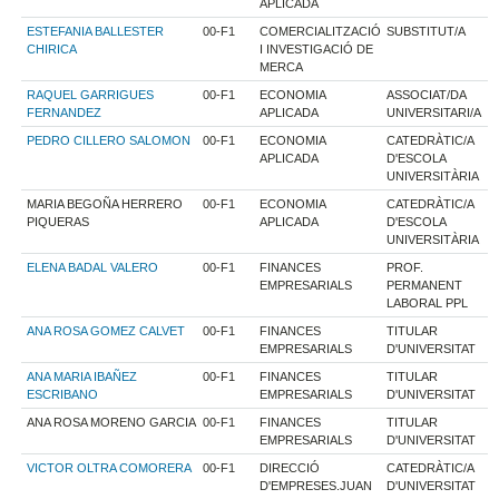
APLICADA
ESTEFANIA BALLESTER
00-F1
COMERCIALITZACIÓ
SUBSTITUT/A
CHIRICA
I INVESTIGACIÓ DE
MERCA
RAQUEL GARRIGUES
00-F1
ECONOMIA
ASSOCIAT/DA
FERNANDEZ
APLICADA
UNIVERSITARI/A
PEDRO CILLERO SALOMON
00-F1
ECONOMIA
CATEDRÀTIC/A
APLICADA
D'ESCOLA
UNIVERSITÀRIA
MARIA BEGOÑA HERRERO
00-F1
ECONOMIA
CATEDRÀTIC/A
PIQUERAS
APLICADA
D'ESCOLA
UNIVERSITÀRIA
ELENA BADAL VALERO
00-F1
FINANCES
PROF.
EMPRESARIALS
PERMANENT
LABORAL PPL
ANA ROSA GOMEZ CALVET
00-F1
FINANCES
TITULAR
EMPRESARIALS
D'UNIVERSITAT
ANA MARIA IBAÑEZ
00-F1
FINANCES
TITULAR
ESCRIBANO
EMPRESARIALS
D'UNIVERSITAT
ANA ROSA MORENO GARCIA
00-F1
FINANCES
TITULAR
EMPRESARIALS
D'UNIVERSITAT
VICTOR OLTRA COMORERA
00-F1
DIRECCIÓ
CATEDRÀTIC/A
D'EMPRESES.JUAN
D'UNIVERSITAT