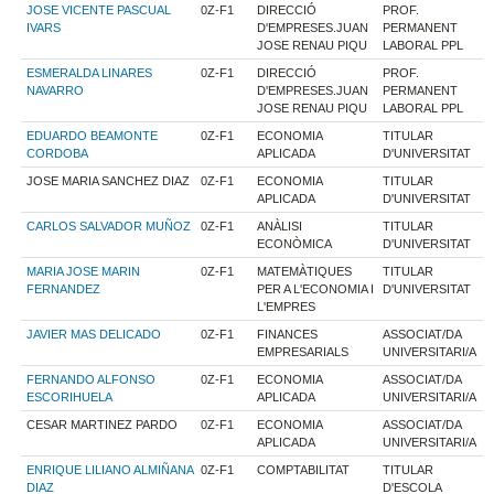
JOSE VICENTE PASCUAL
0Z-F1
DIRECCIÓ
PROF.
IVARS
D'EMPRESES.JUAN
PERMANENT
JOSE RENAU PIQU
LABORAL PPL
ESMERALDA LINARES
0Z-F1
DIRECCIÓ
PROF.
NAVARRO
D'EMPRESES.JUAN
PERMANENT
JOSE RENAU PIQU
LABORAL PPL
EDUARDO BEAMONTE
0Z-F1
ECONOMIA
TITULAR
CORDOBA
APLICADA
D'UNIVERSITAT
JOSE MARIA SANCHEZ DIAZ
0Z-F1
ECONOMIA
TITULAR
APLICADA
D'UNIVERSITAT
CARLOS SALVADOR MUÑOZ
0Z-F1
ANÀLISI
TITULAR
ECONÒMICA
D'UNIVERSITAT
MARIA JOSE MARIN
0Z-F1
MATEMÀTIQUES
TITULAR
FERNANDEZ
PER A L'ECONOMIA I
D'UNIVERSITAT
L'EMPRES
JAVIER MAS DELICADO
0Z-F1
FINANCES
ASSOCIAT/DA
EMPRESARIALS
UNIVERSITARI/A
FERNANDO ALFONSO
0Z-F1
ECONOMIA
ASSOCIAT/DA
ESCORIHUELA
APLICADA
UNIVERSITARI/A
CESAR MARTINEZ PARDO
0Z-F1
ECONOMIA
ASSOCIAT/DA
APLICADA
UNIVERSITARI/A
ENRIQUE LILIANO ALMIÑANA
0Z-F1
COMPTABILITAT
TITULAR
DIAZ
D'ESCOLA