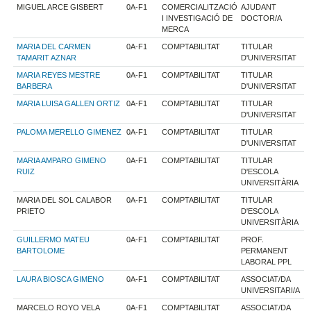
MIGUEL ARCE GISBERT
0A-F1
COMERCIALITZACIÓ
AJUDANT
I INVESTIGACIÓ DE
DOCTOR/A
MERCA
MARIA DEL CARMEN
0A-F1
COMPTABILITAT
TITULAR
TAMARIT AZNAR
D'UNIVERSITAT
MARIA REYES MESTRE
0A-F1
COMPTABILITAT
TITULAR
BARBERA
D'UNIVERSITAT
MARIA LUISA GALLEN ORTIZ
0A-F1
COMPTABILITAT
TITULAR
D'UNIVERSITAT
PALOMA MERELLO GIMENEZ
0A-F1
COMPTABILITAT
TITULAR
D'UNIVERSITAT
MARIA AMPARO GIMENO
0A-F1
COMPTABILITAT
TITULAR
RUIZ
D'ESCOLA
UNIVERSITÀRIA
MARIA DEL SOL CALABOR
0A-F1
COMPTABILITAT
TITULAR
PRIETO
D'ESCOLA
UNIVERSITÀRIA
GUILLERMO MATEU
0A-F1
COMPTABILITAT
PROF.
BARTOLOME
PERMANENT
LABORAL PPL
LAURA BIOSCA GIMENO
0A-F1
COMPTABILITAT
ASSOCIAT/DA
UNIVERSITARI/A
MARCELO ROYO VELA
0A-F1
COMPTABILITAT
ASSOCIAT/DA