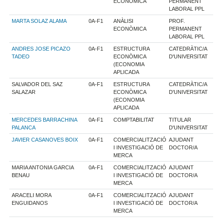
ECONÒMICA
PERMANENT
LABORAL PPL
MARTA SOLAZ ALAMA
0A-F1
ANÀLISI
PROF.
ECONÒMICA
PERMANENT
LABORAL PPL
ANDRES JOSE PICAZO
0A-F1
ESTRUCTURA
CATEDRÀTIC/A
TADEO
ECONÒMICA
D'UNIVERSITAT
(ECONOMIA
APLICADA
SALVADOR DEL SAZ
0A-F1
ESTRUCTURA
CATEDRÀTIC/A
SALAZAR
ECONÒMICA
D'UNIVERSITAT
(ECONOMIA
APLICADA
MERCEDES BARRACHINA
0A-F1
COMPTABILITAT
TITULAR
PALANCA
D'UNIVERSITAT
JAVIER CASANOVES BOIX
0A-F1
COMERCIALITZACIÓ
AJUDANT
I INVESTIGACIÓ DE
DOCTOR/A
MERCA
MARIA ANTONIA GARCIA
0A-F1
COMERCIALITZACIÓ
AJUDANT
BENAU
I INVESTIGACIÓ DE
DOCTOR/A
MERCA
ARACELI MORA
0A-F1
COMERCIALITZACIÓ
AJUDANT
ENGUIDANOS
I INVESTIGACIÓ DE
DOCTOR/A
MERCA