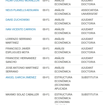
PILAR OSORIO MORALLON
00-F1
ANÀLISI
AJUDANT
ECONÒMICA
DOCTOR/A
NEUS PLANELLS ADSUARA
00-F1
ANÀLISI
ASSOCIAT/DA
ECONÒMICA
UNIVERSITAT
DAVID ZUCHOWSKI
00-F1
ANÀLISI
AJUDANT
ECONÒMICA
DOCTOR/A
IVAN VICENTE CARRION
00-F1
ANÀLISI
AJUDANT
ECONÒMICA
DOCTOR/A
LORENZO SERRANO
00-F1
ANÀLISI
AJUDANT
MARTINEZ
ECONÒMICA
DOCTOR/A
FRANCISCO JAVIER
00-F1
ANÀLISI
AJUDANT
ESPLUGUES MOTA
ECONÒMICA
DOCTOR/A
FRANCESC HERNANDEZ
00-F1
ANÀLISI
AJUDANT
SANCHO
ECONÒMICA
DOCTOR/A
JOSE ANTONIO MARTINEZ
00-F1
ANÀLISI
AJUDANT
SERRANO
ECONÒMICA
DOCTOR/A
ANGEL GARCIA JIMENEZ
00-F1
ESTRUCTURA
SUBSTITUT/A
ECONÒMICA
(ECONOMIA
APLICADA
MAXIMO SOLAZ CABALLER
00-F1
ESTRUCTURA
SUBSTITUT/A
ECONÒMICA
(ECONOMIA