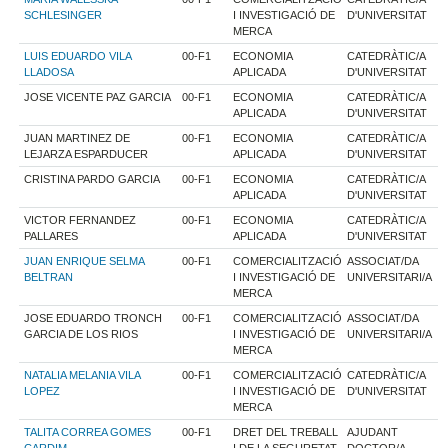
SCHLESINGER
I INVESTIGACIÓ DE
D'UNIVERSITAT
MERCA
LUIS EDUARDO VILA
00-F1
ECONOMIA
CATEDRÀTIC/A
LLADOSA
APLICADA
D'UNIVERSITAT
JOSE VICENTE PAZ GARCIA
00-F1
ECONOMIA
CATEDRÀTIC/A
APLICADA
D'UNIVERSITAT
JUAN MARTINEZ DE
00-F1
ECONOMIA
CATEDRÀTIC/A
LEJARZA ESPARDUCER
APLICADA
D'UNIVERSITAT
CRISTINA PARDO GARCIA
00-F1
ECONOMIA
CATEDRÀTIC/A
APLICADA
D'UNIVERSITAT
VICTOR FERNANDEZ
00-F1
ECONOMIA
CATEDRÀTIC/A
PALLARES
APLICADA
D'UNIVERSITAT
JUAN ENRIQUE SELMA
00-F1
COMERCIALITZACIÓ
ASSOCIAT/DA
BELTRAN
I INVESTIGACIÓ DE
UNIVERSITARI/A
MERCA
JOSE EDUARDO TRONCH
00-F1
COMERCIALITZACIÓ
ASSOCIAT/DA
GARCIA DE LOS RIOS
I INVESTIGACIÓ DE
UNIVERSITARI/A
MERCA
NATALIA MELANIA VILA
00-F1
COMERCIALITZACIÓ
CATEDRÀTIC/A
LOPEZ
I INVESTIGACIÓ DE
D'UNIVERSITAT
MERCA
TALITA CORREA GOMES
00-F1
DRET DEL TREBALL
AJUDANT
CARDIM
I DE LA SEGURETAT
DOCTOR/A