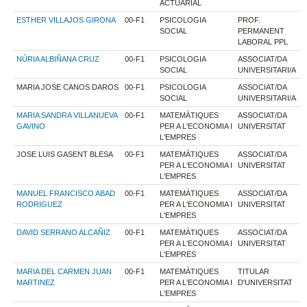
ACTUARIAL
ESTHER VILLAJOS GIRONA
00-F1
PSICOLOGIA
PROF.
SOCIAL
PERMANENT
LABORAL PPL
NÚRIA ALBIÑANA CRUZ
00-F1
PSICOLOGIA
ASSOCIAT/DA
SOCIAL
UNIVERSITARI/A
MARIA JOSE CANOS DAROS
00-F1
PSICOLOGIA
ASSOCIAT/DA
SOCIAL
UNIVERSITARI/A
MARIA SANDRA VILLANUEVA
00-F1
MATEMÀTIQUES
ASSOCIAT/DA
GAVINO
PER A L'ECONOMIA I
UNIVERSITAT
L'EMPRES
JOSE LUIS GASENT BLESA
00-F1
MATEMÀTIQUES
ASSOCIAT/DA
PER A L'ECONOMIA I
UNIVERSITAT
L'EMPRES
MANUEL FRANCISCO ABAD
00-F1
MATEMÀTIQUES
ASSOCIAT/DA
RODRIGUEZ
PER A L'ECONOMIA I
UNIVERSITAT
L'EMPRES
DAVID SERRANO ALCAÑIZ
00-F1
MATEMÀTIQUES
ASSOCIAT/DA
PER A L'ECONOMIA I
UNIVERSITAT
L'EMPRES
MARIA DEL CARMEN JUAN
00-F1
MATEMÀTIQUES
TITULAR
MARTINEZ
PER A L'ECONOMIA I
D'UNIVERSITAT
L'EMPRES