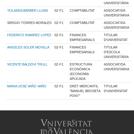
UNIVERSITÀRIA
YOLANDA BARBER LUJAN
0Z-F1
COMPTABILITAT
ASSOCIAT/DA
UNIVERSITARI/A
SERGIO TORRES MORALES
0Z-F1
COMPTABILITAT
ASSOCIAT/DA
UNIVERSITARI/A
FEDERICO RAMIREZ LOPEZ
0Z-F1
FINANCES
TITULAR
EMPRESARIALS
D'UNIVERSITAT
ANGELES SOLER MOVILLA
0Z-F1
FINANCES
TITULAR
EMPRESARIALS
D'ESCOLA
UNIVERSITÀRIA
VICENTE BALDOVI TRULL
0Z-F1
ESTRUCTURA
ASSOCIAT/DA
ECONÒMICA
UNIVERSITARI/A
(ECONOMIA
APLICADA
MARIA JOSE VAÑO VAÑO
0Z-F1
DRET MERCANTIL
TITULAR
"MANUEL BROSETA
D'UNIVERSITAT
PONT"