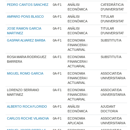
PEDRO CANTOS SANCHEZ
0A-F1
ANÀLISI
CATEDRÀTIC/A
ECONÒMICA
D'UNIVERSITAT
AMPARO PONS BLASCO
0A-F1
ANÀLISI
TITULAR
ECONÒMICA
D'UNIVERSITAT
JOSE RAMON GARCIA
0A-F1
ANÀLISI
TITULAR
MARTINEZ
ECONÒMICA
D'UNIVERSITAT
GASPAR ALVAREZ BARBA
0A-F1
ECONOMIA
SUBSTITUT/A
FINANCERA I
ACTUARIAL
ROSA MARIA RODRIGUEZ
0A-F1
ECONOMIA
SUBSTITUT/A
BARRERA
FINANCERA I
ACTUARIAL
MIGUEL ROMO GARCIA
0A-F1
ECONOMIA
ASSOCIAT/DA
FINANCERA I
UNIVERSITARI/A
ACTUARIAL
LORENZO SERRANO
0A-F1
ECONOMIA
ASSOCIAT/DA
MARTINEZ
FINANCERA I
UNIVERSITARI/A
ACTUARIAL
ALBERTO ROCA FLORIDO
0A-F1
ANÀLISI
AJUDANT
ECONÒMICA
DOCTOR/A
CARLOS ROCHE VILANOVA
0A-F1
ECONOMIA
ASSOCIAT/DA
APLICADA
UNIVERSITARI/A