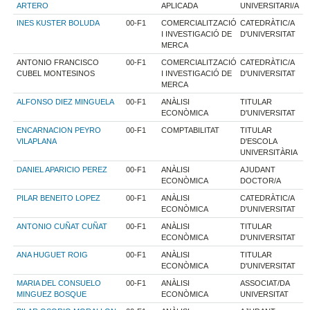
ARTERO
APLICADA
UNIVERSITARI/A
INES KUSTER BOLUDA
00-F1
COMERCIALITZACIÓ
CATEDRÀTIC/A
I INVESTIGACIÓ DE
D'UNIVERSITAT
MERCA
ANTONIO FRANCISCO
00-F1
COMERCIALITZACIÓ
CATEDRÀTIC/A
CUBEL MONTESINOS
I INVESTIGACIÓ DE
D'UNIVERSITAT
MERCA
ALFONSO DIEZ MINGUELA
00-F1
ANÀLISI
TITULAR
ECONÒMICA
D'UNIVERSITAT
ENCARNACION PEYRO
00-F1
COMPTABILITAT
TITULAR
VILAPLANA
D'ESCOLA
UNIVERSITÀRIA
DANIEL APARICIO PEREZ
00-F1
ANÀLISI
AJUDANT
ECONÒMICA
DOCTOR/A
PILAR BENEITO LOPEZ
00-F1
ANÀLISI
CATEDRÀTIC/A
ECONÒMICA
D'UNIVERSITAT
ANTONIO CUÑAT CUÑAT
00-F1
ANÀLISI
TITULAR
ECONÒMICA
D'UNIVERSITAT
ANA HUGUET ROIG
00-F1
ANÀLISI
TITULAR
ECONÒMICA
D'UNIVERSITAT
MARIA DEL CONSUELO
00-F1
ANÀLISI
ASSOCIAT/DA
MINGUEZ BOSQUE
ECONÒMICA
UNIVERSITAT