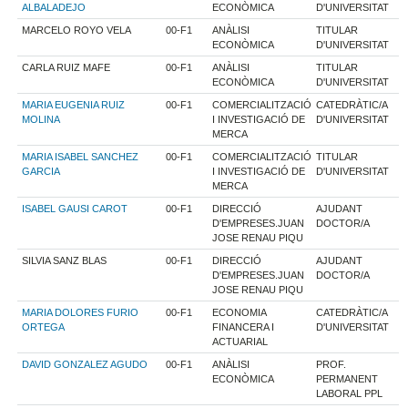
ALBALADEJO
ECONÒMICA
D'UNIVERSITAT
MARCELO ROYO VELA
00-F1
ANÀLISI
TITULAR
ECONÒMICA
D'UNIVERSITAT
CARLA RUIZ MAFE
00-F1
ANÀLISI
TITULAR
ECONÒMICA
D'UNIVERSITAT
MARIA EUGENIA RUIZ
00-F1
COMERCIALITZACIÓ
CATEDRÀTIC/A
MOLINA
I INVESTIGACIÓ DE
D'UNIVERSITAT
MERCA
MARIA ISABEL SANCHEZ
00-F1
COMERCIALITZACIÓ
TITULAR
GARCIA
I INVESTIGACIÓ DE
D'UNIVERSITAT
MERCA
ISABEL GAUSI CAROT
00-F1
DIRECCIÓ
AJUDANT
D'EMPRESES.JUAN
DOCTOR/A
JOSE RENAU PIQU
SILVIA SANZ BLAS
00-F1
DIRECCIÓ
AJUDANT
D'EMPRESES.JUAN
DOCTOR/A
JOSE RENAU PIQU
MARIA DOLORES FURIO
00-F1
ECONOMIA
CATEDRÀTIC/A
ORTEGA
FINANCERA I
D'UNIVERSITAT
ACTUARIAL
DAVID GONZALEZ AGUDO
00-F1
ANÀLISI
PROF.
ECONÒMICA
PERMANENT
LABORAL PPL