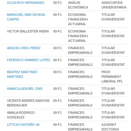
OLGA ROS HERNANDEZ
00-F1
ANÀLISI
ASSOCIAT/DA
ECONÒMICA
UNIVERSITARI/A
MARIA DEL MAR DEVESA
00-F1
ECONOMIA
TITULAR
CARPIO
FINANCERA I
D'UNIVERSITAT
ACTUARIAL
VICTOR BALLESTER RIERA
00-F1
ECONOMIA
TITULAR
FINANCERA I
D'UNIVERSITAT
ACTUARIAL
ARACELI REIG PEREZ
00-F1
FINANCES
TITULAR
EMPRESARIALS
D'UNIVERSITAT
FEDERICO RAMIREZ LOPEZ
00-F1
FINANCES
TITULAR
EMPRESARIALS
D'UNIVERSITAT
BEATRIZ MARTINEZ
00-F1
FINANCES
PROF.
MARTINEZ
EMPRESARIALS
PERMANENT
LABORAL PPL
INMACULADA BEL OMS
00-F1
FINANCES
TITULAR
EMPRESARIALS
D'UNIVERSITAT
VICENTE ANDRES SANCHIS
00-F1
FINANCES
TITULAR
BERENGUER
EMPRESARIALS
D'UNIVERSITAT
AMALIA RODRIGO
00-F1
FINANCES
TITULAR
GONZALEZ
EMPRESARIALS
D'UNIVERSITAT
LETICIA CASTAÑO VA
00-F1
FINANCES
AJUDANT
EMPRESARIALS
DOCTOR/A