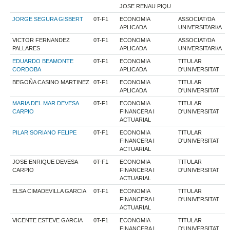
JOSE RENAU PIQU
JORGE SEGURA GISBERT
0T-F1
ECONOMIA
ASSOCIAT/DA
APLICADA
UNIVERSITARI/A
VICTOR FERNANDEZ
0T-F1
ECONOMIA
ASSOCIAT/DA
PALLARES
APLICADA
UNIVERSITARI/A
EDUARDO BEAMONTE
0T-F1
ECONOMIA
TITULAR
CORDOBA
APLICADA
D'UNIVERSITAT
BEGOÑA CASINO MARTINEZ
0T-F1
ECONOMIA
TITULAR
APLICADA
D'UNIVERSITAT
MARIA DEL MAR DEVESA
0T-F1
ECONOMIA
TITULAR
CARPIO
FINANCERA I
D'UNIVERSITAT
ACTUARIAL
PILAR SORIANO FELIPE
0T-F1
ECONOMIA
TITULAR
FINANCERA I
D'UNIVERSITAT
ACTUARIAL
JOSE ENRIQUE DEVESA
0T-F1
ECONOMIA
TITULAR
CARPIO
FINANCERA I
D'UNIVERSITAT
ACTUARIAL
ELSA CIMADEVILLA GARCIA
0T-F1
ECONOMIA
TITULAR
FINANCERA I
D'UNIVERSITAT
ACTUARIAL
VICENTE ESTEVE GARCIA
0T-F1
ECONOMIA
TITULAR
FINANCERA I
D'UNIVERSITAT