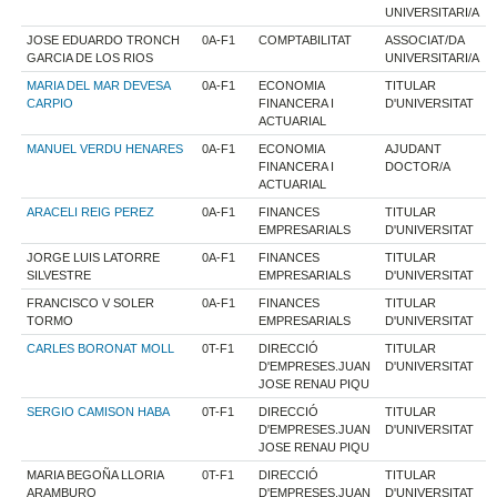
UNIVERSITARI/A
JOSE EDUARDO TRONCH
0A-F1
COMPTABILITAT
ASSOCIAT/DA
GARCIA DE LOS RIOS
UNIVERSITARI/A
MARIA DEL MAR DEVESA
0A-F1
ECONOMIA
TITULAR
CARPIO
FINANCERA I
D'UNIVERSITAT
ACTUARIAL
MANUEL VERDU HENARES
0A-F1
ECONOMIA
AJUDANT
FINANCERA I
DOCTOR/A
ACTUARIAL
ARACELI REIG PEREZ
0A-F1
FINANCES
TITULAR
EMPRESARIALS
D'UNIVERSITAT
JORGE LUIS LATORRE
0A-F1
FINANCES
TITULAR
SILVESTRE
EMPRESARIALS
D'UNIVERSITAT
FRANCISCO V SOLER
0A-F1
FINANCES
TITULAR
TORMO
EMPRESARIALS
D'UNIVERSITAT
CARLES BORONAT MOLL
0T-F1
DIRECCIÓ
TITULAR
D'EMPRESES.JUAN
D'UNIVERSITAT
JOSE RENAU PIQU
SERGIO CAMISON HABA
0T-F1
DIRECCIÓ
TITULAR
D'EMPRESES.JUAN
D'UNIVERSITAT
JOSE RENAU PIQU
MARIA BEGOÑA LLORIA
0T-F1
DIRECCIÓ
TITULAR
ARAMBURO
D'EMPRESES.JUAN
D'UNIVERSITAT