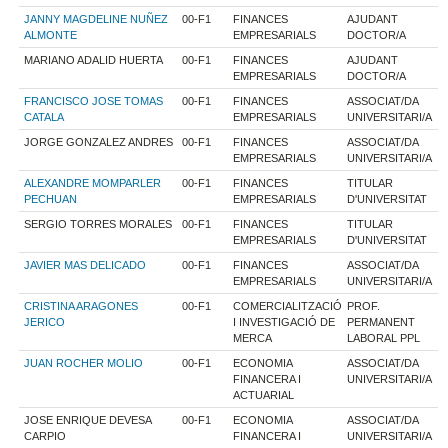
JANNY MAGDELINE NUÑEZ
00-F1
FINANCES
AJUDANT
ALMONTE
EMPRESARIALS
DOCTOR/A
MARIANO ADALID HUERTA
00-F1
FINANCES
AJUDANT
EMPRESARIALS
DOCTOR/A
FRANCISCO JOSE TOMAS
00-F1
FINANCES
ASSOCIAT/DA
CATALA
EMPRESARIALS
UNIVERSITARI/A
JORGE GONZALEZ ANDRES
00-F1
FINANCES
ASSOCIAT/DA
EMPRESARIALS
UNIVERSITARI/A
ALEXANDRE MOMPARLER
00-F1
FINANCES
TITULAR
PECHUAN
EMPRESARIALS
D'UNIVERSITAT
SERGIO TORRES MORALES
00-F1
FINANCES
TITULAR
EMPRESARIALS
D'UNIVERSITAT
JAVIER MAS DELICADO
00-F1
FINANCES
ASSOCIAT/DA
EMPRESARIALS
UNIVERSITARI/A
CRISTINA ARAGONES
00-F1
COMERCIALITZACIÓ
PROF.
JERICO
I INVESTIGACIÓ DE
PERMANENT
MERCA
LABORAL PPL
JUAN ROCHER MOLIO
00-F1
ECONOMIA
ASSOCIAT/DA
FINANCERA I
UNIVERSITARI/A
ACTUARIAL
JOSE ENRIQUE DEVESA
00-F1
ECONOMIA
ASSOCIAT/DA
CARPIO
FINANCERA I
UNIVERSITARI/A