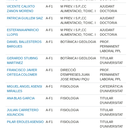
VICENTE CALIXTO
A-F1
M PREV. I S.P.,CC
AJUDANT
ZANON MORENO
ALIMENTACIO, TOXIC. I
DOCTOR/A
PATRICIA GUILLEM SAIZ
A-F1
M PREV. I S.P.,CC
AJUDANT
ALIMENTACIO, TOXIC. I
DOCTOR/A
ESTEFANIA APARICIO
A-F1
M PREV. I S.P.,CC
AJUDANT
LLOPIS
ALIMENTACIO, TOXIC. I
DOCTOR/A
DANIEL BALLESTEROS
A-F1
BOTÀNICA I GEOLOGIA
PROF.
BARGUES
PERMANENT
LABORAL PPL
GERARDO STUBING
A-F1
BOTÀNICA I GEOLOGIA
TITULAR
MARTINEZ
D'UNIVERSITAT
FRANCISCO JAVIER
A-F1
DIRECCIÓ
PROF.
ORTEGA COLOMER
D'EMPRESES.JUAN
PERMANENT
JOSE RENAU PIQU
LABORAL PPL
MIGUEL ANGEL ASENSI
A-F1
FISIOLOGIA
CATEDRÀTIC/A
MIRALLES
D'UNIVERSITAT
ANA BLAS GARCIA
A-F1
FISIOLOGIA
TITULAR
D'UNIVERSITAT
JULIAN CARRETERO
A-F1
FISIOLOGIA
TITULAR
ASUNCION
D'UNIVERSITAT
PILAR EROLES ASENSIO
A-F1
FISIOLOGIA
TITULAR
D'UNIVERSITAT