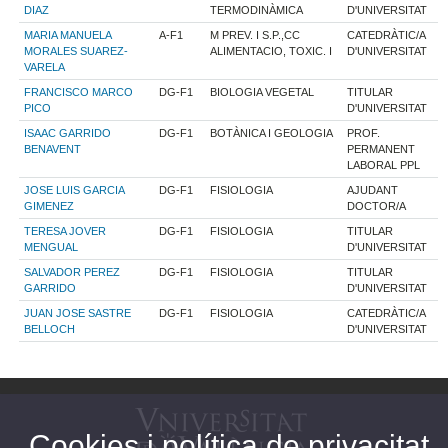
DIAZ
TERMODINÀMICA
D'UNIVERSITAT
MARIA MANUELA
A-F1
M PREV. I S.P.,CC
CATEDRÀTIC/A
MORALES SUAREZ-
ALIMENTACIO, TOXIC. I
D'UNIVERSITAT
VARELA
FRANCISCO MARCO
DG-F1
BIOLOGIA VEGETAL
TITULAR
PICO
D'UNIVERSITAT
ISAAC GARRIDO
DG-F1
BOTÀNICA I GEOLOGIA
PROF.
BENAVENT
PERMANENT
LABORAL PPL
JOSE LUIS GARCIA
DG-F1
FISIOLOGIA
AJUDANT
GIMENEZ
DOCTOR/A
TERESA JOVER
DG-F1
FISIOLOGIA
TITULAR
MENGUAL
D'UNIVERSITAT
SALVADOR PEREZ
DG-F1
FISIOLOGIA
TITULAR
GARRIDO
D'UNIVERSITAT
JUAN JOSE SASTRE
DG-F1
FISIOLOGIA
CATEDRÀTIC/A
BELLOCH
D'UNIVERSITAT
Cookies i política de privacitat