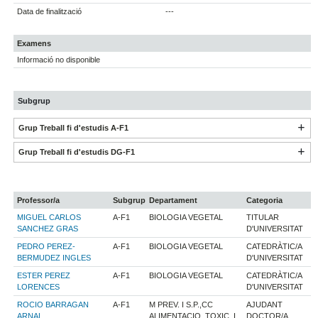
Data de finalització
---
Examens
Informació no disponible
Subgrup
Grup Treball fi d'estudis A-F1
Grup Treball fi d'estudis DG-F1
Professor/a
Subgrup
Departament
Categoria
MIGUEL CARLOS
A-F1
BIOLOGIA VEGETAL
TITULAR
SANCHEZ GRAS
D'UNIVERSITAT
PEDRO PEREZ-
A-F1
BIOLOGIA VEGETAL
CATEDRÀTIC/A
BERMUDEZ INGLES
D'UNIVERSITAT
ESTER PEREZ
A-F1
BIOLOGIA VEGETAL
CATEDRÀTIC/A
LORENCES
D'UNIVERSITAT
ROCIO BARRAGAN
A-F1
M PREV. I S.P.,CC
AJUDANT
ARNAL
ALIMENTACIO, TOXIC. I
DOCTOR/A