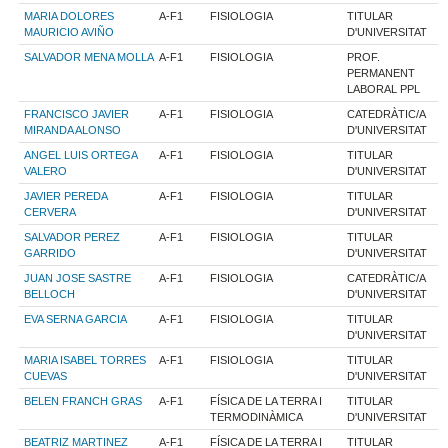
MARIA DOLORES
A-F1
FISIOLOGIA
TITULAR
MAURICIO AVIÑO
D'UNIVERSITAT
SALVADOR MENA MOLLA
A-F1
FISIOLOGIA
PROF.
PERMANENT
LABORAL PPL
FRANCISCO JAVIER
A-F1
FISIOLOGIA
CATEDRÀTIC/A
MIRANDA ALONSO
D'UNIVERSITAT
ANGEL LUIS ORTEGA
A-F1
FISIOLOGIA
TITULAR
VALERO
D'UNIVERSITAT
JAVIER PEREDA
A-F1
FISIOLOGIA
TITULAR
CERVERA
D'UNIVERSITAT
SALVADOR PEREZ
A-F1
FISIOLOGIA
TITULAR
GARRIDO
D'UNIVERSITAT
JUAN JOSE SASTRE
A-F1
FISIOLOGIA
CATEDRÀTIC/A
BELLOCH
D'UNIVERSITAT
EVA SERNA GARCIA
A-F1
FISIOLOGIA
TITULAR
D'UNIVERSITAT
MARIA ISABEL TORRES
A-F1
FISIOLOGIA
TITULAR
CUEVAS
D'UNIVERSITAT
BELEN FRANCH GRAS
A-F1
FÍSICA DE LA TERRA I
TITULAR
TERMODINÀMICA
D'UNIVERSITAT
BEATRIZ MARTINEZ
A-F1
FÍSICA DE LA TERRA I
TITULAR