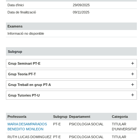
Data d'inici
29/09/2025
Data de finalització
09/11/2025
Examens
Informació no disponible
Subgrup
Grup Seminari PT-E
Grup Teoria PT-T
Grup Treball en grup PT-A
Grup Tutories PT-U
Professor/a
Subgrup
Departament
Categoria
MARIA DESAMPARADOS
PT-E
PSICOLOGIA SOCIAL
TITULAR
BENEDITO MONLEON
D'UNIVERSITAT
RUTH LUCAS DOMINGUEZ
PT-E
PSICOLOGIA SOCIAL
TITULAR