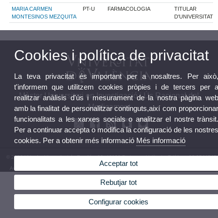
MARIA CARMEN
PT-U
FARMACOLOGIA
TITULAR
MONTESINOS MEZQUITA
D'UNIVERSITAT
Cookies i política de privacitat
La teva privacitat és important per a nosaltres. Per això
t'informem que utilitzem cookies pròpies i de tercers per 
Màster Universitari en Investigació i Ús Racional del
realitzar anàlisis d'ús i mesurament de la nostra pàgina we
Medicament
amb la finalitat de personalitzar continguts,així com proporciona
funcionalitats a les xarxes socials o analitzar el nostre trànsit
Per a continuar accepta o modifica la configuració de les nostre
cookies. Per a obtenir més informació
Més informació
© 2026 UV. - Av. Vicent Andrés Estellés, 22, 46100 Burjassot. València. Telèfono 96 3544542
Acceptar tot
Avís legal
|
Accessibilitat
|
Política privacitat
|
Cookies
|
Transparència
|
Bùstia de Contacte
Rebutjar tot
Configurar cookies