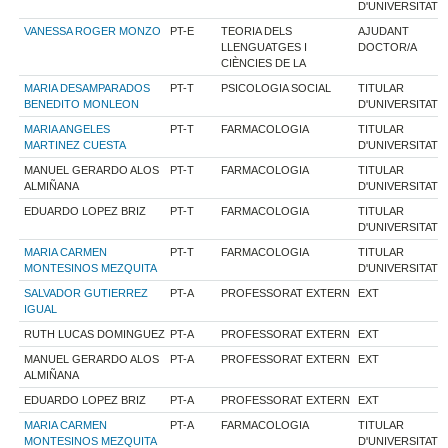
D'UNIVERSITAT
VANESSA ROGER MONZO
PT-E
TEORIA DELS
AJUDANT
LLENGUATGES I
DOCTOR/A
CIÈNCIES DE LA
MARIA DESAMPARADOS
PT-T
PSICOLOGIA SOCIAL
TITULAR
BENEDITO MONLEON
D'UNIVERSITAT
MARIA ANGELES
PT-T
FARMACOLOGIA
TITULAR
MARTINEZ CUESTA
D'UNIVERSITAT
MANUEL GERARDO ALOS
PT-T
FARMACOLOGIA
TITULAR
ALMIÑANA
D'UNIVERSITAT
EDUARDO LOPEZ BRIZ
PT-T
FARMACOLOGIA
TITULAR
D'UNIVERSITAT
MARIA CARMEN
PT-T
FARMACOLOGIA
TITULAR
MONTESINOS MEZQUITA
D'UNIVERSITAT
SALVADOR GUTIERREZ
PT-A
PROFESSORAT EXTERN
EXT
IGUAL
RUTH LUCAS DOMINGUEZ
PT-A
PROFESSORAT EXTERN
EXT
MANUEL GERARDO ALOS
PT-A
PROFESSORAT EXTERN
EXT
ALMIÑANA
EDUARDO LOPEZ BRIZ
PT-A
PROFESSORAT EXTERN
EXT
MARIA CARMEN
PT-A
FARMACOLOGIA
TITULAR
MONTESINOS MEZQUITA
D'UNIVERSITAT