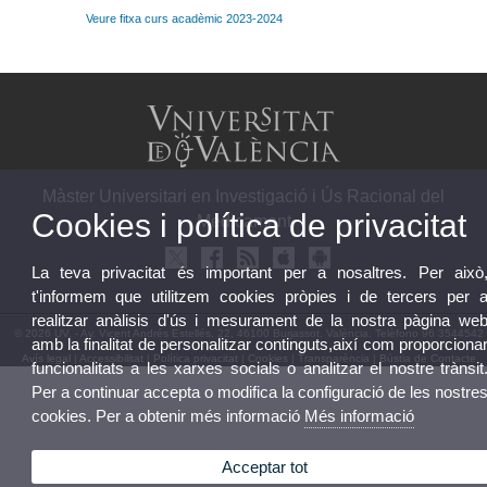
Veure fitxa curs acadèmic 2023-2024
Màster Universitari en Investigació i Ús Racional del
Cookies i política de privacitat
Medicament
La teva privacitat és important per a nosaltres. Per això
t'informem que utilitzem cookies pròpies i de tercers per 
realitzar anàlisis d'ús i mesurament de la nostra pàgina we
© 2026 UV. - Av. Vicent Andrés Estellés, 22, 46100 Burjassot. València. Telèfono 96 3544542
amb la finalitat de personalitzar continguts,així com proporciona
Avís legal
|
Accessibilitat
|
Política privacitat
|
Cookies
|
Transparència
|
Bùstia de Contacte
funcionalitats a les xarxes socials o analitzar el nostre trànsit
Per a continuar accepta o modifica la configuració de les nostre
cookies. Per a obtenir més informació
Més informació
Acceptar tot