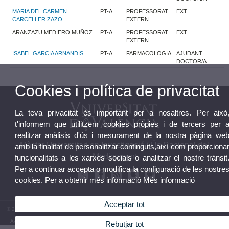
MARIA DEL CARMEN
PT-A
PROFESSORAT
EXT
CARCELLER ZAZO
EXTERN
ARANZAZU MEDIERO MUÑOZ
PT-A
PROFESSORAT
EXT
EXTERN
ISABEL GARCIA ARNANDIS
PT-A
FARMACOLOGIA
AJUDANT
DOCTOR/A
Cookies i política de privacitat
La teva privacitat és important per a nosaltres. Per això
t'informem que utilitzem cookies pròpies i de tercers per 
realitzar anàlisis d'ús i mesurament de la nostra pàgina we
Màster Universitari en Investigació i Ús Racional del
amb la finalitat de personalitzar continguts,així com proporciona
Medicament
funcionalitats a les xarxes socials o analitzar el nostre trànsit
Per a continuar accepta o modifica la configuració de les nostre
cookies. Per a obtenir més informació
Més informació
Acceptar tot
© 2026 UV. - Av. Vicent Andrés Estellés, 22, 46100 Burjassot. València. Telèfono 96 3544542
Avís legal
|
Accessibilitat
|
Política privacitat
|
Cookies
|
Transparència
|
Bùstia de Contacte
Rebutjar tot