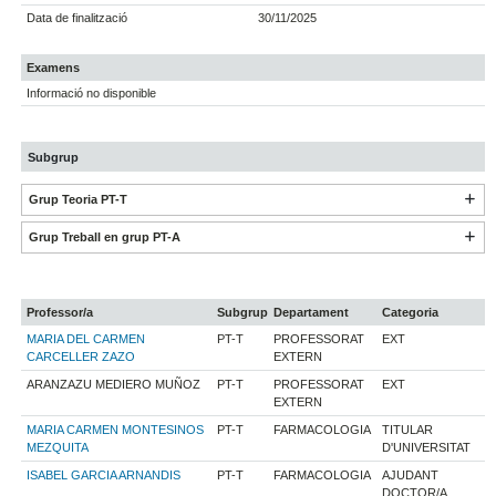
Data de finalització
30/11/2025
Examens
Informació no disponible
Subgrup
Grup Teoria PT-T
Grup Treball en grup PT-A
Professor/a
Subgrup
Departament
Categoria
MARIA DEL CARMEN
PT-T
PROFESSORAT
EXT
CARCELLER ZAZO
EXTERN
ARANZAZU MEDIERO MUÑOZ
PT-T
PROFESSORAT
EXT
EXTERN
MARIA CARMEN MONTESINOS
PT-T
FARMACOLOGIA
TITULAR
MEZQUITA
D'UNIVERSITAT
ISABEL GARCIA ARNANDIS
PT-T
FARMACOLOGIA
AJUDANT
DOCTOR/A