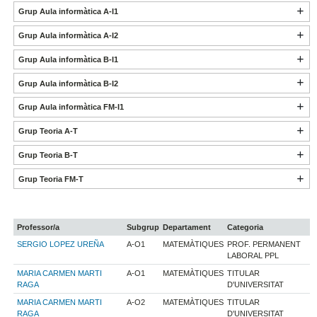
Grup Aula informàtica A-I1
Grup Aula informàtica A-I2
Grup Aula informàtica B-I1
Grup Aula informàtica B-I2
Grup Aula informàtica FM-I1
Grup Teoria A-T
Grup Teoria B-T
Grup Teoria FM-T
Professor/a
Subgrup
Departament
Categoria
SERGIO LOPEZ UREÑA
A-O1
MATEMÀTIQUES
PROF. PERMANENT
LABORAL PPL
MARIA CARMEN MARTI
A-O1
MATEMÀTIQUES
TITULAR
RAGA
D'UNIVERSITAT
MARIA CARMEN MARTI
A-O2
MATEMÀTIQUES
TITULAR
RAGA
D'UNIVERSITAT