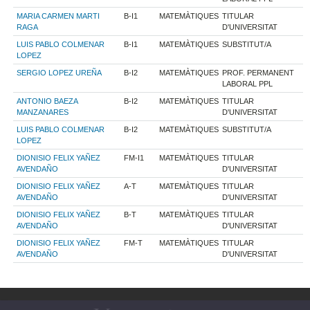
MARIA CARMEN MARTI
B-I1
MATEMÀTIQUES
TITULAR
RAGA
D'UNIVERSITAT
LUIS PABLO COLMENAR
B-I1
MATEMÀTIQUES
SUBSTITUT/A
LOPEZ
SERGIO LOPEZ UREÑA
B-I2
MATEMÀTIQUES
PROF. PERMANENT
LABORAL PPL
ANTONIO BAEZA
B-I2
MATEMÀTIQUES
TITULAR
MANZANARES
D'UNIVERSITAT
LUIS PABLO COLMENAR
B-I2
MATEMÀTIQUES
SUBSTITUT/A
LOPEZ
DIONISIO FELIX YAÑEZ
FM-I1
MATEMÀTIQUES
TITULAR
AVENDAÑO
D'UNIVERSITAT
DIONISIO FELIX YAÑEZ
A-T
MATEMÀTIQUES
TITULAR
AVENDAÑO
D'UNIVERSITAT
DIONISIO FELIX YAÑEZ
B-T
MATEMÀTIQUES
TITULAR
AVENDAÑO
D'UNIVERSITAT
DIONISIO FELIX YAÑEZ
FM-T
MATEMÀTIQUES
TITULAR
AVENDAÑO
D'UNIVERSITAT