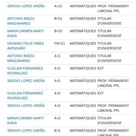
SERGIO LOPEZ UREÑA
A-O2
MATEMÀTIQUES
PROF. PERMANENT
LABORAL PPL
ANTONIO BAEZA
B-O1
MATEMÀTIQUES
TITULAR
MANZANARES
D'UNIVERSITAT
MARIA CARMEN MARTI
B-O2
MATEMÀTIQUES
TITULAR
RAGA
D'UNIVERSITAT
DIONISIO FELIX YAÑEZ
FM-O1
MATEMÀTIQUES
TITULAR
AVENDAÑO
D'UNIVERSITAT
ANTONIO BAEZA
A-I1
MATEMÀTIQUES
TITULAR
MANZANARES
D'UNIVERSITAT
GUILLEM FERNANDEZ
A-I1
MATEMÀTIQUES
EXT
RODRIGUEZ
SERGIO LOPEZ UREÑA
A-I1
MATEMÀTIQUES
PROF. PERMANENT
LABORAL PPL
GUILLEM FERNANDEZ
A-I2
MATEMÀTIQUES
EXT
RODRIGUEZ
SERGIO LOPEZ UREÑA
A-I2
MATEMÀTIQUES
PROF. PERMANENT
LABORAL PPL
MARIA CARMEN MARTI
A-I2
MATEMÀTIQUES
TITULAR
RAGA
D'UNIVERSITAT
SERGIO LOPEZ UREÑA
B-I1
MATEMÀTIQUES
PROF. PERMANENT
LABORAL PPL