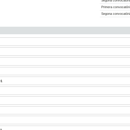
Segona convocatòria
Primera convocatòri
Segona convocatòria
1
2
1
2
O1
I1