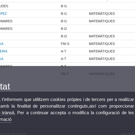
UDES
B-I1
OPEZ
B-I1
MATEMÀTIQUES
POMARES
B-I1
MATEMÀTIQUES
POMARES
B-I2
B-I2
MATEMÀTIQUES
GA
FM-I1
MATEMÀTIQUES
EIRA
A-T
MATEMÀTIQUES
GA
A-T
MATEMÀTIQUES
POMARES
B-T
FM-T
MATEMÀTIQUES
tat
, t'informem que utilitzem cookies pròpies i de tercers per a realitzar
mb la finalitat de personalitzar continguts,així com proporcionar
e trànsit. Per a continuar accepta o modifica la configuració de les
àtiques
rmació
 (+34) 96 354 40 85
Avís legal