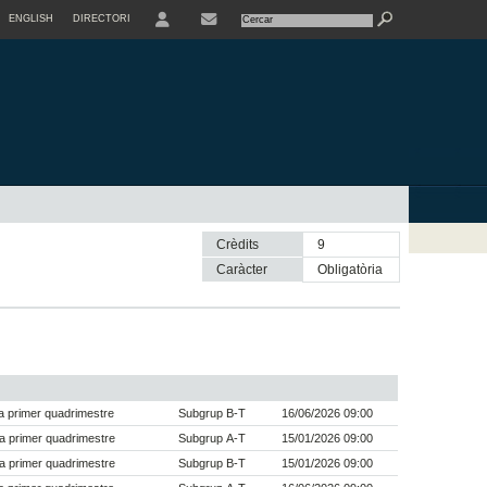
ENGLISH
DIRECTORI
USER
Crèdits
9
Caràcter
obligatòria
 primer quadrimestre
Subgrup B-T
16/06/2026 09:00
a primer quadrimestre
Subgrup A-T
15/01/2026 09:00
a primer quadrimestre
Subgrup B-T
15/01/2026 09:00