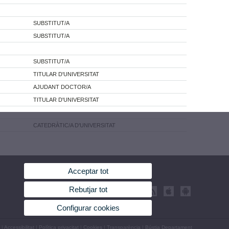
SUBSTITUT/A
SUBSTITUT/A
SUBSTITUT/A
TITULAR D'UNIVERSITAT
AJUDANT DOCTOR/A
TITULAR D'UNIVERSITAT
CATEDRÀTIC/A D'UNIVERSITAT
Acceptar tot
Rebutjar tot
Configurar cookies
|
Accessibilitat
|
Política privacitat
|
Cookies
|
Transparència
|
Bústia Departament