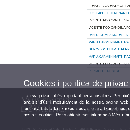
FRANCESC ARANDIGA LLA
LUIS PABLO COLMENAR L
VICENTE FCO CANDELA 
VICENTE FCO CANDELA 
PABLO GOMEZ MORALES
MARIA CARMEN MARTI RA
GLADSTON DUARTE FERR
MARIA CARMEN MARTI RA
VICENTE FCO CANDELA 
PEP MULET MESTRE
Cookies i política de privaci
La teva privacitat és important per a nosaltres. Per això
anàlisis d'ús i mesurament de la nostra pàgina web a
funcionalitats a les xarxes socials o analitzar el nostr
Departament de Matem
nostres cookies. Per a obtenir més informació
Més info
© 2026 UV. - Av. Vicent Andrés Estellés, 19. 46100 Burjassot. València. Telèfon: