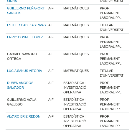
SINHA
D'UNIVERSITAT
GUILLERMO PEÑAFORT
A-F
MATEMÀTIQUES
PROF.
SANCHIS
PERMANENT
LABORAL PPL
ESTHER CABEZAS RIVAS
A-F
MATEMÀTIQUES
TITULAR
D'UNIVERSITAT
ENRIC COSME LLOPEZ
A-F
MATEMÀTIQUES
PROF.
PERMANENT
LABORAL PPL
GABRIEL NAVARRO
A-F
MATEMÀTIQUES
PROF.
ORTEGA
PERMANENT
LABORAL PPL
LUCIA SANUS VITORIA
A-F
MATEMÀTIQUES
TITULAR
D'UNIVERSITAT
RUBEN AMOROS
A-F
ESTADÍSTICA I
PROF.
SALVADOR
INVESTIGACIÓ
PERMANENT
OPERATIVA
LABORAL PPL
GUILLERMO AYALA
A-F
ESTADÍSTICA I
PROF.
GALLEGO
INVESTIGACIÓ
PERMANENT
OPERATIVA
LABORAL PPL
ALVARO BRIZ REDON
A-F
ESTADÍSTICA I
PROF.
INVESTIGACIÓ
PERMANENT
OPERATIVA
LABORAL PPL