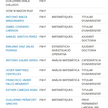
GUILLERMO AYALA
FM-F
GALLEGO
JOSE M MAZON RUIZ
FM-F
ANTONIO BAEZA
FM-F
MATEMÀTIQUES
TITULAR
MANZANARES
D'UNIVERSITAT
ISABEL CORDERO
FM-F
MATEMÀTIQUES
TITULAR
CARRION
D'UNIVERSITAT
SAMUEL SANTOS PEREZ
FM-F
MATEMÀTIQUES
AJUDANT
DOCTOR/A
EMILIANO DIAZ SALAS
FM-F
ESTADÍSTICA I
AJUDANT
PORRAS
INVESTIGACIÓ
DOCTOR/A
OPERATIVA
ANTONIO GALBIS VERDU
FM-F
ANÀLISI MATEMÀTICA
CATEDRÀTIC/A
D'UNIVERSITAT
JOSEP MARTINEZ
FM-F
ANÀLISI MATEMÀTICA
TITULAR
CENTELLES
D'UNIVERSITAT
FRANCISCO JAVIER
FM-F
ANÀLISI MATEMÀTICA
TITULAR
FALCO BENAVENT
D'UNIVERSITAT
ESTHER CABEZAS RIVAS
FM-F
MATEMÀTIQUES
TITULAR
D'UNIVERSITAT
GUILLERMO PEÑAFORT
FM-F
MATEMÀTIQUES
PROF.
SANCHIS
PERMANENT
LABORAL PPL