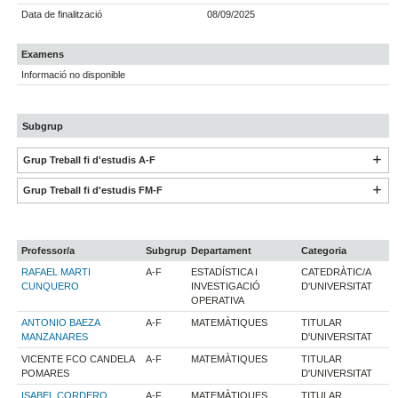
Data de finalització
08/09/2025
Examens
Informació no disponible
Subgrup
Grup Treball fi d'estudis A-F
Grup Treball fi d'estudis FM-F
Professor/a
Subgrup
Departament
Categoria
RAFAEL MARTI
A-F
ESTADÍSTICA I
CATEDRÀTIC/A
CUNQUERO
INVESTIGACIÓ
D'UNIVERSITAT
OPERATIVA
ANTONIO BAEZA
A-F
MATEMÀTIQUES
TITULAR
MANZANARES
D'UNIVERSITAT
VICENTE FCO CANDELA
A-F
MATEMÀTIQUES
TITULAR
POMARES
D'UNIVERSITAT
ISABEL CORDERO
A-F
MATEMÀTIQUES
TITULAR