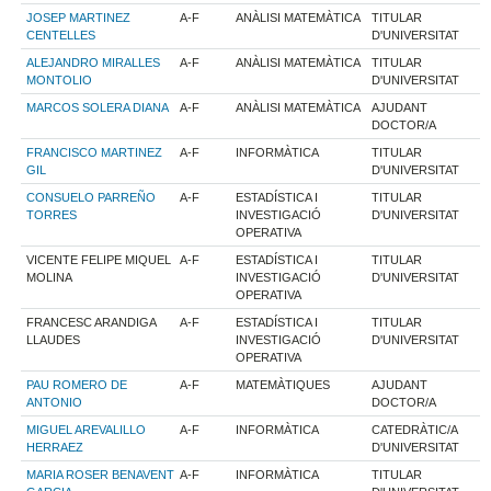
JOSEP MARTINEZ
A-F
ANÀLISI MATEMÀTICA
TITULAR
CENTELLES
D'UNIVERSITAT
ALEJANDRO MIRALLES
A-F
ANÀLISI MATEMÀTICA
TITULAR
MONTOLIO
D'UNIVERSITAT
MARCOS SOLERA DIANA
A-F
ANÀLISI MATEMÀTICA
AJUDANT
DOCTOR/A
FRANCISCO MARTINEZ
A-F
INFORMÀTICA
TITULAR
GIL
D'UNIVERSITAT
CONSUELO PARREÑO
A-F
ESTADÍSTICA I
TITULAR
TORRES
INVESTIGACIÓ
D'UNIVERSITAT
OPERATIVA
VICENTE FELIPE MIQUEL
A-F
ESTADÍSTICA I
TITULAR
MOLINA
INVESTIGACIÓ
D'UNIVERSITAT
OPERATIVA
FRANCESC ARANDIGA
A-F
ESTADÍSTICA I
TITULAR
LLAUDES
INVESTIGACIÓ
D'UNIVERSITAT
OPERATIVA
PAU ROMERO DE
A-F
MATEMÀTIQUES
AJUDANT
ANTONIO
DOCTOR/A
MIGUEL AREVALILLO
A-F
INFORMÀTICA
CATEDRÀTIC/A
HERRAEZ
D'UNIVERSITAT
MARIA ROSER BENAVENT
A-F
INFORMÀTICA
TITULAR