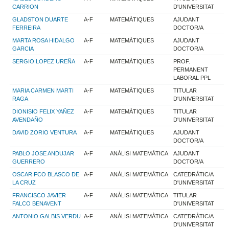
CARRION
D'UNIVERSITAT
GLADSTON DUARTE
A-F
MATEMÀTIQUES
AJUDANT
FERREIRA
DOCTOR/A
MARTA ROSA HIDALGO
A-F
MATEMÀTIQUES
AJUDANT
GARCIA
DOCTOR/A
SERGIO LOPEZ UREÑA
A-F
MATEMÀTIQUES
PROF.
PERMANENT
LABORAL PPL
MARIA CARMEN MARTI
A-F
MATEMÀTIQUES
TITULAR
RAGA
D'UNIVERSITAT
DIONISIO FELIX YAÑEZ
A-F
MATEMÀTIQUES
TITULAR
AVENDAÑO
D'UNIVERSITAT
DAVID ZORIO VENTURA
A-F
MATEMÀTIQUES
AJUDANT
DOCTOR/A
PABLO JOSE ANDUJAR
A-F
ANÀLISI MATEMÀTICA
AJUDANT
GUERRERO
DOCTOR/A
OSCAR FCO BLASCO DE
A-F
ANÀLISI MATEMÀTICA
CATEDRÀTIC/A
LA CRUZ
D'UNIVERSITAT
FRANCISCO JAVIER
A-F
ANÀLISI MATEMÀTICA
TITULAR
FALCO BENAVENT
D'UNIVERSITAT
ANTONIO GALBIS VERDU
A-F
ANÀLISI MATEMÀTICA
CATEDRÀTIC/A
D'UNIVERSITAT