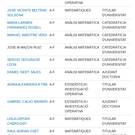
OPERATIVA
JOSE VICENTE BELTRAN
A-F
MATEMÀTIQUES
TITULAR
SOLSONA
D'UNIVERSITAT
MARIA CARMEN
A-F
ANÀLISI MATEMÀTICA
CATEDRÀTIC/A
FERNANDEZ ROSELL
D'UNIVERSITAT
MANUEL MAESTRE VERA
A-F
ANÀLISI MATEMÀTICA
CATEDRÀTIC/A
D'UNIVERSITAT
JOSE M MAZON RUIZ
A-F
ANÀLISI MATEMÀTICA
CATEDRÀTIC/A
D'UNIVERSITAT
SERGIO SEGURA DE
A-F
ANÀLISI MATEMÀTICA
CATEDRÀTIC/A
LEON
D'UNIVERSITAT
DANIEL ISERT SALES
A-F
ANÀLISI MATEMÀTICA
AJUDANT
DOCTOR/A
ADINA ALEXANDRA IFTIMI
A-F
ESTADÍSTICA I
TITULAR
INVESTIGACIÓ
D'UNIVERSITAT
OPERATIVA
GABRIEL CALVO BAYARRI
A-F
ESTADÍSTICA I
AJUDANT
INVESTIGACIÓ
DOCTOR/A
OPERATIVA
LEILA LEBTAHI
A-F
MATEMÀTIQUES
TITULAR
CHEROUATI
D'UNIVERSITAT
RAUL ADRIAN OSET
A-F
MATEMÀTIQUES
TITULAR