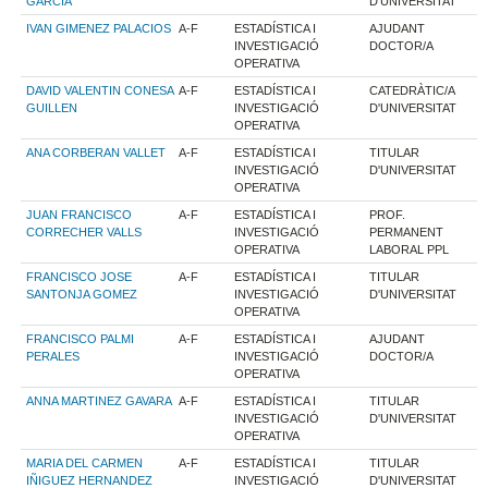
GARCIA
D'UNIVERSITAT
IVAN GIMENEZ PALACIOS
A-F
ESTADÍSTICA I
AJUDANT
INVESTIGACIÓ
DOCTOR/A
OPERATIVA
DAVID VALENTIN CONESA
A-F
ESTADÍSTICA I
CATEDRÀTIC/A
GUILLEN
INVESTIGACIÓ
D'UNIVERSITAT
OPERATIVA
ANA CORBERAN VALLET
A-F
ESTADÍSTICA I
TITULAR
INVESTIGACIÓ
D'UNIVERSITAT
OPERATIVA
JUAN FRANCISCO
A-F
ESTADÍSTICA I
PROF.
CORRECHER VALLS
INVESTIGACIÓ
PERMANENT
OPERATIVA
LABORAL PPL
FRANCISCO JOSE
A-F
ESTADÍSTICA I
TITULAR
SANTONJA GOMEZ
INVESTIGACIÓ
D'UNIVERSITAT
OPERATIVA
FRANCISCO PALMI
A-F
ESTADÍSTICA I
AJUDANT
PERALES
INVESTIGACIÓ
DOCTOR/A
OPERATIVA
ANNA MARTINEZ GAVARA
A-F
ESTADÍSTICA I
TITULAR
INVESTIGACIÓ
D'UNIVERSITAT
OPERATIVA
MARIA DEL CARMEN
A-F
ESTADÍSTICA I
TITULAR
IÑIGUEZ HERNANDEZ
INVESTIGACIÓ
D'UNIVERSITAT