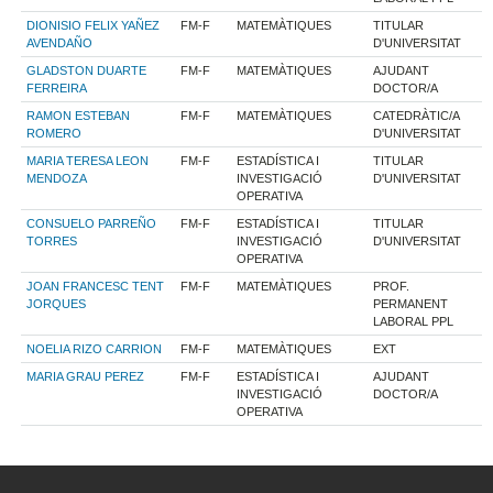
DIONISIO FELIX YAÑEZ
FM-F
MATEMÀTIQUES
TITULAR
AVENDAÑO
D'UNIVERSITAT
GLADSTON DUARTE
FM-F
MATEMÀTIQUES
AJUDANT
FERREIRA
DOCTOR/A
RAMON ESTEBAN
FM-F
MATEMÀTIQUES
CATEDRÀTIC/A
ROMERO
D'UNIVERSITAT
MARIA TERESA LEON
FM-F
ESTADÍSTICA I
TITULAR
MENDOZA
INVESTIGACIÓ
D'UNIVERSITAT
OPERATIVA
CONSUELO PARREÑO
FM-F
ESTADÍSTICA I
TITULAR
TORRES
INVESTIGACIÓ
D'UNIVERSITAT
OPERATIVA
JOAN FRANCESC TENT
FM-F
MATEMÀTIQUES
PROF.
JORQUES
PERMANENT
LABORAL PPL
NOELIA RIZO CARRION
FM-F
MATEMÀTIQUES
EXT
MARIA GRAU PEREZ
FM-F
ESTADÍSTICA I
AJUDANT
INVESTIGACIÓ
DOCTOR/A
OPERATIVA