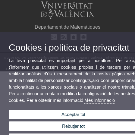
Departament de Matemàtiques
Cookies i política de privacitat
© 2026 UV. - Av. Vicent Andrés Estellés, 19. 46100 Burjassot. València. Telèfon: (+34) 96 354
La teva privacitat és important per a nosaltres. Per això
40 85
t'informem que utilitzem cookies pròpies i de tercers per 
Avís legal
|
Accessibilitat
|
Política privacitat
|
Cookies
|
Transparència
|
Bústia Departament
realitzar anàlisis d'ús i mesurament de la nostra pàgina we
amb la finalitat de personalitzar continguts,així com proporciona
funcionalitats a les xarxes socials o analitzar el nostre trànsit
Per a continuar accepta o modifica la configuració de les nostre
cookies. Per a obtenir més informació
Més informació
Acceptar tot
Rebutjar tot