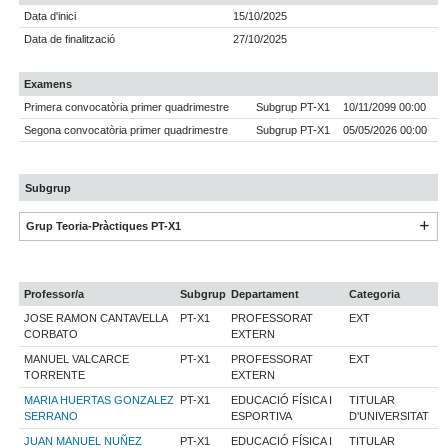
Data d'inici
15/10/2025
Data de finalització
27/10/2025
Examens
Primera convocatòria primer quadrimestre
Subgrup PT-X1
10/11/2099 00:00
Segona convocatòria primer quadrimestre
Subgrup PT-X1
05/05/2026 00:00
Subgrup
Grup Teoria-Pràctiques PT-X1
Professor/a
Subgrup
Departament
Categoria
JOSE RAMON CANTAVELLA
PT-X1
PROFESSORAT
EXT
CORBATO
EXTERN
MANUEL VALCARCE
PT-X1
PROFESSORAT
EXT
TORRENTE
EXTERN
MARIA HUERTAS GONZALEZ
PT-X1
EDUCACIÓ FÍSICA I
TITULAR
SERRANO
ESPORTIVA
D'UNIVERSITAT
JUAN MANUEL NUÑEZ
PT-X1
EDUCACIÓ FÍSICA I
TITULAR