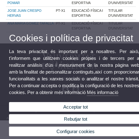
POMAR
ESPORTIVA
D'UNIVERSITAT
JOSE JUAN CRESPO
PT-X1
EDUCACIÓ FÍSICA I
TITULAR
HERVAS
ESPORTIVA
D'UNIVERSITAT
ANA MARIA GOMEZ TAFALLA
PT-X1
EDUCACIÓ FÍSICA I
TITULAR
ESPORTIVA
D'UNIVERSITAT
Cookies i política de privacitat
La teva privacitat és important per a nosaltres. Per això
t'informem que utilitzem cookies pròpies i de tercers per 
realitzar anàlisis d'ús i mesurament de la nostra pàgina we
amb la finalitat de personalitzar continguts,així com proporciona
funcionalitats a les xarxes socials o analitzar el nostre trànsit
Doctorat en Activitat Física i Esport
Per a continuar accepta o modifica la configuració de les nostre
cookies. Per a obtenir més informació
Més informació
Acceptar tot
© 2026 UV. - Programa de Doctorat en Activitat Física i Esport. Telèfon: 96 3864354
Avís legal
|
Accessibilitat
|
Política privacitat
|
Cookies
|
Transparència
|
Bústia de contacte
Rebutjar tot
Configurar cookies