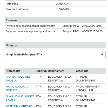
Data d'inici
29/10/2025
Data de finalització
11/11/2025
Examens
Primera convocatòria primer quadrimestre
Subgrup PT-X
24/11/2099 00:00
Segona convocatòria primer quadrimestre
Subgrup PT-X
06/05/2026 00:00
Subgrup
Grup Teoria-Pràctiques PT-X
Professor/a
Subgrup
Departament
Categoria
ANA MARIA GOMEZ
PT-X
EDUCACIÓ FÍSICA I
TITULAR
TAFALLA
ESPORTIVA
D'UNIVERSITAT
MARIO ALGUACIL
PT-X
EDUCACIÓ FÍSICA I
PROF. PERMANENT
JIMENEZ
ESPORTIVA
LABORAL PPL
JUAN MANUEL NUÑEZ
PT-X
EDUCACIÓ FÍSICA I
TITULAR
POMAR
ESPORTIVA
D'UNIVERSITAT
JOSE JUAN CRESPO
PT-X
EDUCACIÓ FÍSICA I
TITULAR