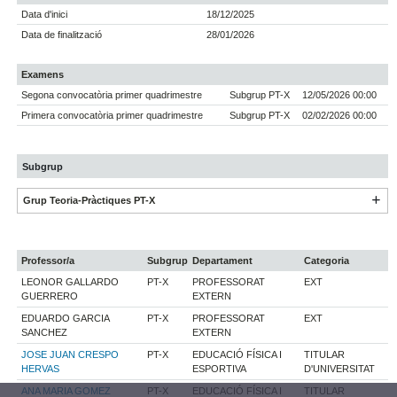
Data d'inici
18/12/2025
Data de finalització
28/01/2026
Examens
Segona convocatòria primer quadrimestre
Subgrup PT-X
12/05/2026 00:00
Primera convocatòria primer quadrimestre
Subgrup PT-X
02/02/2026 00:00
Subgrup
Grup Teoria-Pràctiques PT-X
Professor/a
Subgrup
Departament
Categoria
LEONOR GALLARDO
PT-X
PROFESSORAT
EXT
GUERRERO
EXTERN
EDUARDO GARCIA
PT-X
PROFESSORAT
EXT
SANCHEZ
EXTERN
JOSE JUAN CRESPO
PT-X
EDUCACIÓ FÍSICA I
TITULAR
HERVAS
ESPORTIVA
D'UNIVERSITAT
ANA MARIA GOMEZ
PT-X
EDUCACIÓ FÍSICA I
TITULAR