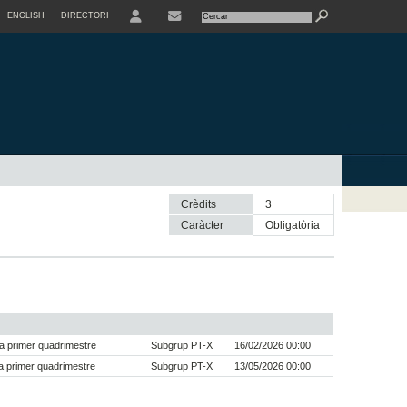
ENGLISH
DIRECTORI
USER
Crèdits
3
Caràcter
obligatòria
a primer quadrimestre
Subgrup PT-X
16/02/2026 00:00
 primer quadrimestre
Subgrup PT-X
13/05/2026 00:00