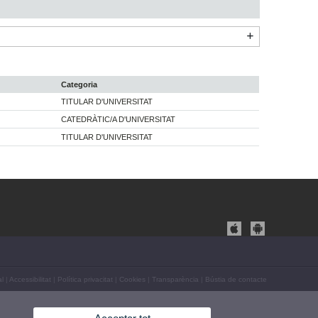
Categoria
TITULAR D'UNIVERSITAT
CATEDRÀTIC/A D'UNIVERSITAT
TITULAR D'UNIVERSITAT
al
|
Accessibilitat
|
Política privacitat
|
Cookies
|
Transparència
|
Bústia de contacte