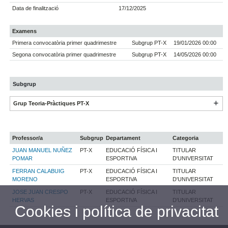
Data de finalització
17/12/2025
Examens
Primera convocatòria primer quadrimestre
Subgrup PT-X
19/01/2026 00:00
Segona convocatòria primer quadrimestre
Subgrup PT-X
14/05/2026 00:00
Subgrup
Grup Teoria-Pràctiques PT-X
Professor/a
Subgrup
Departament
Categoria
JUAN MANUEL NUÑEZ
PT-X
EDUCACIÓ FÍSICA I
TITULAR
POMAR
ESPORTIVA
D'UNIVERSITAT
FERRAN CALABUIG
PT-X
EDUCACIÓ FÍSICA I
TITULAR
MORENO
ESPORTIVA
D'UNIVERSITAT
JOSE JUAN CRESPO
PT-X
EDUCACIÓ FÍSICA I
TITULAR
HERVAS
ESPORTIVA
D'UNIVERSITAT
Cookies i política de privacitat