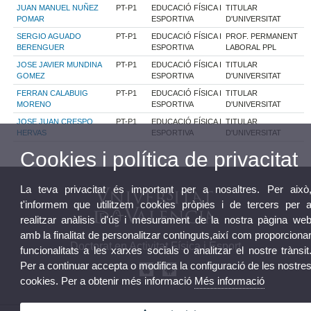
JUAN MANUEL NUÑEZ
PT-P1
EDUCACIÓ FÍSICA I
TITULAR
POMAR
ESPORTIVA
D'UNIVERSITAT
SERGIO AGUADO
PT-P1
EDUCACIÓ FÍSICA I
PROF. PERMANENT
BERENGUER
ESPORTIVA
LABORAL PPL
JOSE JAVIER MUNDINA
PT-P1
EDUCACIÓ FÍSICA I
TITULAR
GOMEZ
ESPORTIVA
D'UNIVERSITAT
FERRAN CALABUIG
PT-P1
EDUCACIÓ FÍSICA I
TITULAR
MORENO
ESPORTIVA
D'UNIVERSITAT
JOSE JUAN CRESPO
PT-P1
EDUCACIÓ FÍSICA I
TITULAR
HERVAS
ESPORTIVA
D'UNIVERSITAT
Cookies i política de privacitat
La teva privacitat és important per a nosaltres. Per això
t'informem que utilitzem cookies pròpies i de tercers per 
realitzar anàlisis d'ús i mesurament de la nostra pàgina we
amb la finalitat de personalitzar continguts,així com proporciona
Doctorat en Activitat Física i Esport
funcionalitats a les xarxes socials o analitzar el nostre trànsit
Per a continuar accepta o modifica la configuració de les nostre
cookies. Per a obtenir més informació
Més informació