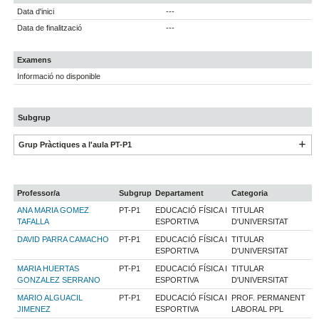
Data d'inici
---
Data de finalització
---
Examens
Informació no disponible
Subgrup
Grup Pràctiques a l'aula PT-P1
Professor/a
Subgrup
Departament
Categoria
ANA MARIA GOMEZ
PT-P1
EDUCACIÓ FÍSICA I
TITULAR
TAFALLA
ESPORTIVA
D'UNIVERSITAT
DAVID PARRA CAMACHO
PT-P1
EDUCACIÓ FÍSICA I
TITULAR
ESPORTIVA
D'UNIVERSITAT
MARIA HUERTAS
PT-P1
EDUCACIÓ FÍSICA I
TITULAR
GONZALEZ SERRANO
ESPORTIVA
D'UNIVERSITAT
MARIO ALGUACIL
PT-P1
EDUCACIÓ FÍSICA I
PROF. PERMANENT
JIMENEZ
ESPORTIVA
LABORAL PPL