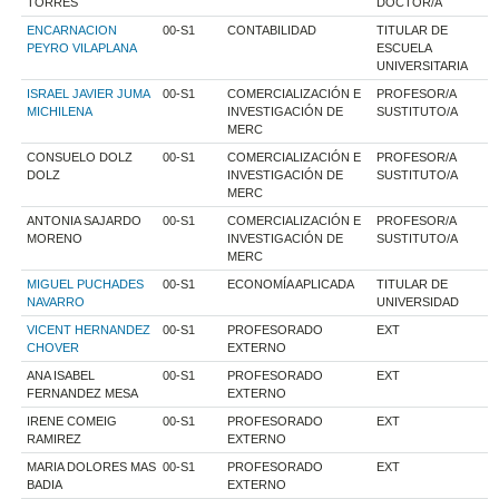
TORRES
DOCTOR/A
ENCARNACION
00-S1
CONTABILIDAD
TITULAR DE
PEYRO VILAPLANA
ESCUELA
UNIVERSITARIA
ISRAEL JAVIER JUMA
00-S1
COMERCIALIZACIÓN E
PROFESOR/A
MICHILENA
INVESTIGACIÓN DE
SUSTITUTO/A
MERC
CONSUELO DOLZ
00-S1
COMERCIALIZACIÓN E
PROFESOR/A
DOLZ
INVESTIGACIÓN DE
SUSTITUTO/A
MERC
ANTONIA SAJARDO
00-S1
COMERCIALIZACIÓN E
PROFESOR/A
MORENO
INVESTIGACIÓN DE
SUSTITUTO/A
MERC
MIGUEL PUCHADES
00-S1
ECONOMÍA APLICADA
TITULAR DE
NAVARRO
UNIVERSIDAD
VICENT HERNANDEZ
00-S1
PROFESORADO
EXT
CHOVER
EXTERNO
ANA ISABEL
00-S1
PROFESORADO
EXT
FERNANDEZ MESA
EXTERNO
IRENE COMEIG
00-S1
PROFESORADO
EXT
RAMIREZ
EXTERNO
MARIA DOLORES MAS
00-S1
PROFESORADO
EXT
BADIA
EXTERNO