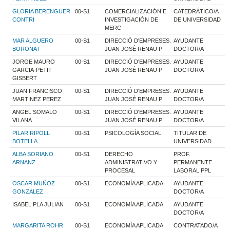
GLORIA BERENGUER
00-S1
COMERCIALIZACIÓN E
CATEDRÁTICO/A
CONTRI
INVESTIGACIÓN DE
DE UNIVERSIDAD
MERC
MAR ALGUERO
00-S1
DIRECCIÓ D'EMPRESES.
AYUDANTE
BORONAT
JUAN JOSÉ RENAU P
DOCTOR/A
JORGE MAURO
00-S1
DIRECCIÓ D'EMPRESES.
AYUDANTE
GARCIA-PETIT
JUAN JOSÉ RENAU P
DOCTOR/A
GISBERT
JUAN FRANCISCO
00-S1
DIRECCIÓ D'EMPRESES.
AYUDANTE
MARTINEZ PEREZ
JUAN JOSÉ RENAU P
DOCTOR/A
ANGEL SOMALO
00-S1
DIRECCIÓ D'EMPRESES.
AYUDANTE
VILANA
JUAN JOSÉ RENAU P
DOCTOR/A
PILAR RIPOLL
00-S1
PSICOLOGÍA SOCIAL
TITULAR DE
BOTELLA
UNIVERSIDAD
ALBA SORIANO
00-S1
DERECHO
PROF.
ARNANZ
ADMINISTRATIVO Y
PERMANENTE
PROCESAL
LABORAL PPL
OSCAR MUÑOZ
00-S1
ECONOMÍA APLICADA
AYUDANTE
GONZALEZ
DOCTOR/A
ISABEL PLA JULIAN
00-S1
ECONOMÍA APLICADA
AYUDANTE
DOCTOR/A
MARGARITA ROHR
00-S1
ECONOMÍA APLICADA
CONTRATADO/A