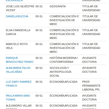
ESCRIHUELA
UNIVERSIDAD
JOSE LUIS SILVESTRE
00-S1
GEOGRAFÍA
TITULAR DE
VICENT
UNIVERSIDAD
DANIELA BUZOVA
00-S1
COMERCIALIZACIÓN E
TITULAR DE
INVESTIGACIÓN DE
UNIVERSIDAD
MERC
ELSA CIMADEVILLA
00-S1
COMERCIALIZACIÓN E
TITULAR DE
GARCIA
INVESTIGACIÓN DE
UNIVERSIDAD
MERC
MARCELO ROYO
00-S1
COMERCIALIZACIÓN E
TITULAR DE
VELA
INVESTIGACIÓN DE
UNIVERSIDAD
MERC
ENRIQUE
00-S1
HISTÒRIA MODERNA I
AYUDANTE
BENGOCHEA TIRADO
CONTEMPORÀNIA
DOCTOR/A
ALBA MARIA TALON
00-S1
SOCIOLOGÍA Y
AYUDANTE
VILLACAÑAS
ANTROPOLOGÍA
DOCTOR/A
SOCIAL
LUZ DARY RAMIREZ
00-S1
ECONOMÍA APLICADA
PROF.
FRANCO
PERMANENTE
LABORAL PPL
PAULA MARIA SIMO
00-S1
ECONOMÍA APLICADA
AYUDANTE
TOMAS
DOCTOR/A
ALEJANDRO VILLAR
00-S1
ECONOMÍA APLICADA
AYUDANTE