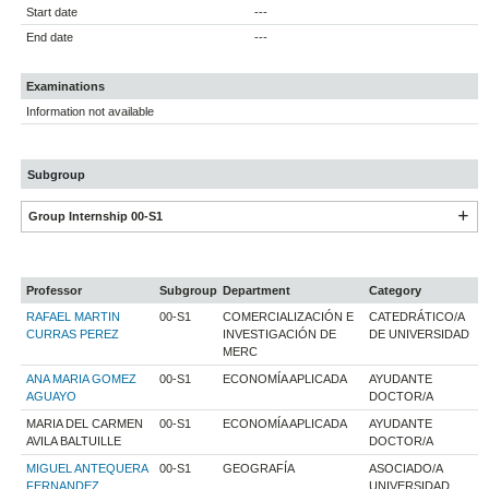
Start date
---
End date
---
Examinations
Information not available
Subgroup
Group Internship 00-S1
Professor
Subgroup
Department
Category
RAFAEL MARTIN
00-S1
COMERCIALIZACIÓN E
CATEDRÁTICO/A
CURRAS PEREZ
INVESTIGACIÓN DE
DE UNIVERSIDAD
MERC
ANA MARIA GOMEZ
00-S1
ECONOMÍA APLICADA
AYUDANTE
AGUAYO
DOCTOR/A
MARIA DEL CARMEN
00-S1
ECONOMÍA APLICADA
AYUDANTE
AVILA BALTUILLE
DOCTOR/A
MIGUEL ANTEQUERA
00-S1
GEOGRAFÍA
ASOCIADO/A
FERNANDEZ
UNIVERSIDAD