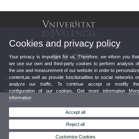
Cookies and privacy policy
Department of Marketing and Market Research
Your privacy is important for us. Therefore, we inform you tha
we use our own and third-party cookies to perform analysis o
the use and measurement of our website in order to personaliz
content,as well as provide functionalities to social networks o
© 2026 UV. - Facultad de Economía. Avgda. Tarongers s/n. 46022 Valencia. Phone: (+34) 96
382 83 12
analyze our traffic. To continue accept or modify th
configuration of our cookies. Get more information
Mor
Legal Disclaimer
|
Accessibility
|
Privacy Policy
|
Cookies
|
Transparency
|
Department Mailbox
information
Accept all
Reject all
Customise Cookies