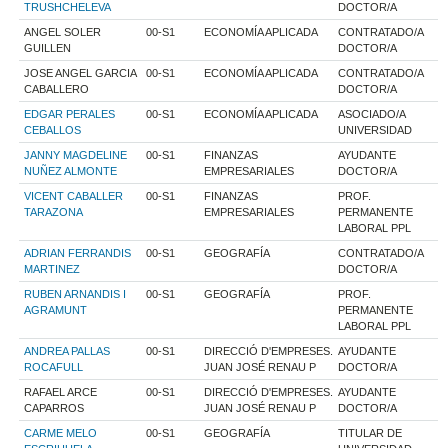
TRUSHCHELEVA
DOCTOR/A
ANGEL SOLER
00-S1
ECONOMÍA APLICADA
CONTRATADO/A
GUILLEN
DOCTOR/A
JOSE ANGEL GARCIA
00-S1
ECONOMÍA APLICADA
CONTRATADO/A
CABALLERO
DOCTOR/A
EDGAR PERALES
00-S1
ECONOMÍA APLICADA
ASOCIADO/A
CEBALLOS
UNIVERSIDAD
JANNY MAGDELINE
00-S1
FINANZAS
AYUDANTE
NUÑEZ ALMONTE
EMPRESARIALES
DOCTOR/A
VICENT CABALLER
00-S1
FINANZAS
PROF.
TARAZONA
EMPRESARIALES
PERMANENTE
LABORAL PPL
ADRIAN FERRANDIS
00-S1
GEOGRAFÍA
CONTRATADO/A
MARTINEZ
DOCTOR/A
RUBEN ARNANDIS I
00-S1
GEOGRAFÍA
PROF.
AGRAMUNT
PERMANENTE
LABORAL PPL
ANDREA PALLAS
00-S1
DIRECCIÓ D'EMPRESES.
AYUDANTE
ROCAFULL
JUAN JOSÉ RENAU P
DOCTOR/A
RAFAEL ARCE
00-S1
DIRECCIÓ D'EMPRESES.
AYUDANTE
CAPARROS
JUAN JOSÉ RENAU P
DOCTOR/A
CARME MELO
00-S1
GEOGRAFÍA
TITULAR DE