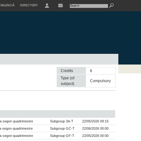
VALENCIÀ
DIRECTORY
USER
Credits
6
Type (of
compulsory
subject)
a segon quadrimestre
Subgroup 3A-T
22/05/2026 09:15
a segon quadrimestre
Subgroup GC-T
22/06/2026 00:00
a segon quadrimestre
Subgroup GF-T
22/05/2026 00:00