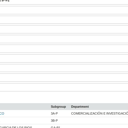
 IF-P2
Subgroup
Department
ICO
3A-P
COMERCIALIZACIÓN E INVESTIGACI
3B-P
ARCIA DE LOS RIOS
GA-P1