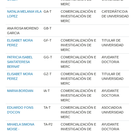
MERC
NATALIA MELANIA VILA
GA-T
COMERCIALIZACIÓN E
CATEDRÁTICO/A
LOPEZ
INVESTIGACIÓN DE
DE UNIVERSIDAD
MERC
ANA ROSA MORENO
GB-T
GARCIA
ELISABET MORA
GF-T
COMERCIALIZACIÓN E
TITULAR DE
PEREZ
INVESTIGACIÓN DE
UNIVERSIDAD
MERC
PATRICIA ISABEL
GG-T
COMERCIALIZACIÓN E
AYUDANTE
SANTATERESA
INVESTIGACIÓN DE
DOCTOR/A
BERNAT
MERC
ELISABET MORA
GZ-T
COMERCIALIZACIÓN E
TITULAR DE
PEREZ
INVESTIGACIÓN DE
UNIVERSIDAD
MERC
MARIIA BORDIAN
IA-T
COMERCIALIZACIÓN E
AYUDANTE
INVESTIGACIÓN DE
DOCTOR/A
MERC
EDUARDO FONS
TA-T
COMERCIALIZACIÓN E
ASOCIADO/A
D'OCON
INVESTIGACIÓN DE
UNIVERSIDAD
MERC
MIHAELA SIMONA
TA-P2
COMERCIALIZACIÓN E
AYUDANTE
MOISE -
INVESTIGACIÓN DE
DOCTOR/A