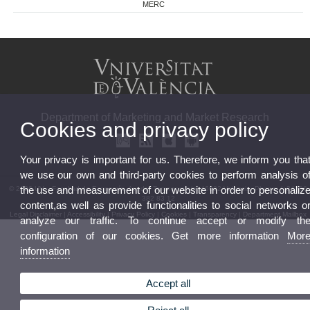
MERC
Department of Marketing and Market Research
Cookies and privacy policy
Your privacy is important for us. Therefore, we inform you tha
we use our own and third-party cookies to perform analysis o
the use and measurement of our website in order to personaliz
© 2026 UV. - Facultad de Economía. Avgda. Tarongers s/n. 46022 Valencia. Phone: (+34) 96
382 83 12
content,as well as provide functionalities to social networks o
Legal Disclaimer
|
Accessibility
|
Privacy Policy
|
Cookies
|
Transparency
|
Department Mailbox
analyze our traffic. To continue accept or modify th
configuration of our cookies. Get more information
Mor
information
Accept all