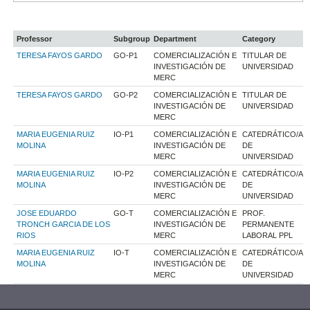
Professor
Subgroup
Department
Category
TERESA FAYOS GARDO
GO-P1
COMERCIALIZACIÓN E
TITULAR DE
INVESTIGACIÓN DE
UNIVERSIDAD
MERC
TERESA FAYOS GARDO
GO-P2
COMERCIALIZACIÓN E
TITULAR DE
INVESTIGACIÓN DE
UNIVERSIDAD
MERC
MARIA EUGENIA RUIZ
IO-P1
COMERCIALIZACIÓN E
CATEDRÁTICO/A
MOLINA
INVESTIGACIÓN DE
DE
MERC
UNIVERSIDAD
MARIA EUGENIA RUIZ
IO-P2
COMERCIALIZACIÓN E
CATEDRÁTICO/A
MOLINA
INVESTIGACIÓN DE
DE
MERC
UNIVERSIDAD
JOSE EDUARDO
GO-T
COMERCIALIZACIÓN E
PROF.
TRONCH GARCIA DE LOS
INVESTIGACIÓN DE
PERMANENTE
RIOS
MERC
LABORAL PPL
MARIA EUGENIA RUIZ
IO-T
COMERCIALIZACIÓN E
CATEDRÁTICO/A
MOLINA
INVESTIGACIÓN DE
DE
MERC
UNIVERSIDAD