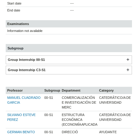
Start date
---
End date
---
Examinations
Information not available
Subgroup
Group Internship 00-S1
Group Internship C3-S1
Professor
Subgroup
Department
Category
MANUEL CUADRADO
00-S1
COMERCIALIZACIÓN
CATEDRÁTICO/A DE
GARCIA
E INVESTIGACIÓN DE
UNIVERSIDAD
MERC
SILVIANO ESTEVE
00-S1
ESTRUCTURA
CATEDRÁTICO/A DE
PEREZ
ECONÓMICA
UNIVERSIDAD
(ECONOMÍA APLICADA
GERMAN BENITO
00-S1
DIRECCIÓ
AYUDANTE