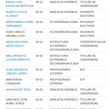
MARIA LUISA
00-S1
ANÀLISI ECONÒMICA
TITULAR DE
ESCRICHE BERTOLIN
UNIVERSIDAD
ALBERTO ROCA
00-S1
ANÀLISI ECONÒMICA
AYUDANTE
FLORIDO
DOCTOR/A
NEREA MARIA GOMEZ
00-S1
ECONOMÍA APLICADA
AYUDANTE
FERNANDEZ
DOCTOR/A
JUAN CARLOS
00-S1
ECONOMÍA APLICADA
AYUDANTE
DALMAU LLISO
DOCTOR/A
MARÍA DOLORES
00-S1
ESTRUCTURA
CATEDRÁTICO/A DE
AÑON HIGON
ECONÓMICA
UNIVERSIDAD
(ECONOMÍA APLICADA
ABEL ERNESTO
00-S1
ESTRUCTURA
TITULAR DE
LUCENA PIMENTEL
ECONÓMICA
UNIVERSIDAD
(ECONOMÍA APLICADA
JUAN SALVADOR
00-S1
PROFESORADO
EXT
CRESPO CEPAS
EXTERNO
MARTA ROIG
00-S1
PROFESORADO
EXT
CASANOVA
EXTERNO
ANA HUGUET ROIG
00-S1
ANÀLISI ECONÒMICA
TITULAR DE
UNIVERSIDAD
SANTIAGO JOSE
00-S1
ANÀLISI ECONÒMICA
TITULAR DE
RUBIO JORGE
UNIVERSIDAD