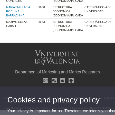
GONZALES
(ECONOMÍA APLICADA
MARIA ENGRACIA
00-S1
ESTRUCTURA
CATEDRÁTICO/A DE
ROCHINA
ECONÓMICA
UNIVERSIDAD
BARRACHINA
(ECONOMÍA APLICADA
MAXIMO SOLAZ
00-S1
ESTRUCTURA
CATEDRÁTICO/A DE
CABALLER
ECONÓMICA
UNIVERSIDAD
(ECONOMÍA APLICADA
Department of Marketing and Market Research
Cookies and privacy policy
© 2026 UV. - Facultad de Economía. Avgda. Tarongers s/n. 46022 Valencia. Phone: (+34) 96
382 83 12
Legal Disclaimer
|
Accessibility
|
Privacy Policy
|
Cookies
|
Transparency
|
Department Mailbox
Your privacy is important for us. Therefore, we inform you tha