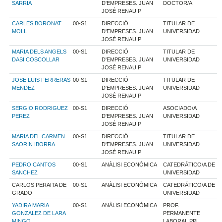
SARRIA
D'EMPRESES. JUAN
DOCTOR/A
JOSÉ RENAU P
CARLES BORONAT
00-S1
DIRECCIÓ
TITULAR DE
MOLL
D'EMPRESES. JUAN
UNIVERSIDAD
JOSÉ RENAU P
MARIA DELS ANGELS
00-S1
DIRECCIÓ
TITULAR DE
DASI COSCOLLAR
D'EMPRESES. JUAN
UNIVERSIDAD
JOSÉ RENAU P
JOSE LUIS FERRERAS
00-S1
DIRECCIÓ
TITULAR DE
MENDEZ
D'EMPRESES. JUAN
UNIVERSIDAD
JOSÉ RENAU P
SERGIO RODRIGUEZ
00-S1
DIRECCIÓ
ASOCIADO/A
PEREZ
D'EMPRESES. JUAN
UNIVERSIDAD
JOSÉ RENAU P
MARIA DEL CARMEN
00-S1
DIRECCIÓ
TITULAR DE
SAORIN IBORRA
D'EMPRESES. JUAN
UNIVERSIDAD
JOSÉ RENAU P
PEDRO CANTOS
00-S1
ANÀLISI ECONÒMICA
CATEDRÁTICO/A DE
SANCHEZ
UNIVERSIDAD
CARLOS PERAITA DE
00-S1
ANÀLISI ECONÒMICA
CATEDRÁTICO/A DE
GRADO
UNIVERSIDAD
YADIRA MARIA
00-S1
ANÀLISI ECONÒMICA
PROF.
GONZALEZ DE LARA
PERMANENTE
MINGO
LABORAL PPL