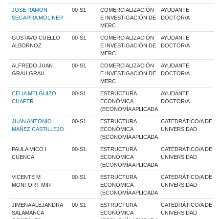
JOSE RAMON
00-S1
COMERCIALIZACIÓN
AYUDANTE
SEGARRA MOLINER
E INVESTIGACIÓN DE
DOCTOR/A
MERC
GUSTAVO CUELLO
00-S1
COMERCIALIZACIÓN
AYUDANTE
ALBORNOZ
E INVESTIGACIÓN DE
DOCTOR/A
MERC
ALFREDO JUAN
00-S1
COMERCIALIZACIÓN
AYUDANTE
GRAU GRAU
E INVESTIGACIÓN DE
DOCTOR/A
MERC
CELIA MELGUIZO
00-S1
ESTRUCTURA
AYUDANTE
CHAFER
ECONÓMICA
DOCTOR/A
(ECONOMÍA APLICADA
JUAN ANTONIO
00-S1
ESTRUCTURA
CATEDRÁTICO/A DE
MAÑEZ CASTILLEJO
ECONÓMICA
UNIVERSIDAD
(ECONOMÍA APLICADA
PAULA MICO I
00-S1
ESTRUCTURA
CATEDRÁTICO/A DE
CUENCA
ECONÓMICA
UNIVERSIDAD
(ECONOMÍA APLICADA
VICENTE M
00-S1
ESTRUCTURA
CATEDRÁTICO/A DE
MONFORT MIR
ECONÓMICA
UNIVERSIDAD
(ECONOMÍA APLICADA
JIMENA ALEJANDRA
00-S1
ESTRUCTURA
CATEDRÁTICO/A DE
SALAMANCA
ECONÓMICA
UNIVERSIDAD