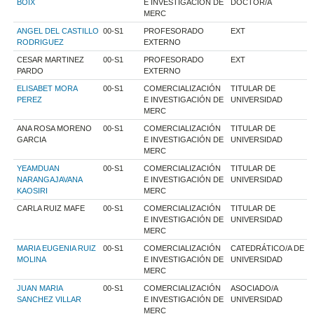
BOIX
E INVESTIGACIÓN DE
DOCTOR/A
MERC
ANGEL DEL CASTILLO
00-S1
PROFESORADO
EXT
RODRIGUEZ
EXTERNO
CESAR MARTINEZ
00-S1
PROFESORADO
EXT
PARDO
EXTERNO
ELISABET MORA
00-S1
COMERCIALIZACIÓN
TITULAR DE
PEREZ
E INVESTIGACIÓN DE
UNIVERSIDAD
MERC
ANA ROSA MORENO
00-S1
COMERCIALIZACIÓN
TITULAR DE
GARCIA
E INVESTIGACIÓN DE
UNIVERSIDAD
MERC
YEAMDUAN
00-S1
COMERCIALIZACIÓN
TITULAR DE
NARANGAJAVANA
E INVESTIGACIÓN DE
UNIVERSIDAD
KAOSIRI
MERC
CARLA RUIZ MAFE
00-S1
COMERCIALIZACIÓN
TITULAR DE
E INVESTIGACIÓN DE
UNIVERSIDAD
MERC
MARIA EUGENIA RUIZ
00-S1
COMERCIALIZACIÓN
CATEDRÁTICO/A DE
MOLINA
E INVESTIGACIÓN DE
UNIVERSIDAD
MERC
JUAN MARIA
00-S1
COMERCIALIZACIÓN
ASOCIADO/A
SANCHEZ VILLAR
E INVESTIGACIÓN DE
UNIVERSIDAD
MERC