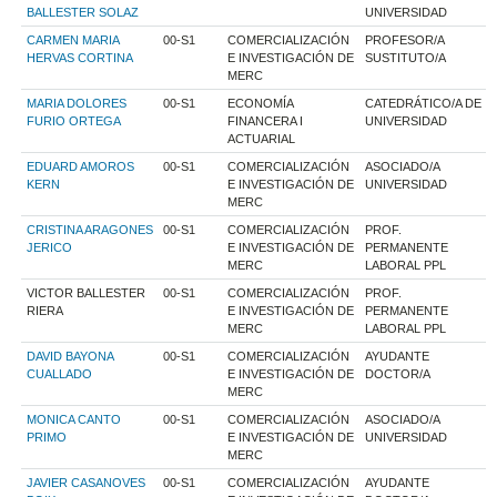
BALLESTER SOLAZ
UNIVERSIDAD
CARMEN MARIA
00-S1
COMERCIALIZACIÓN
PROFESOR/A
HERVAS CORTINA
E INVESTIGACIÓN DE
SUSTITUTO/A
MERC
MARIA DOLORES
00-S1
ECONOMÍA
CATEDRÁTICO/A DE
FURIO ORTEGA
FINANCERA I
UNIVERSIDAD
ACTUARIAL
EDUARD AMOROS
00-S1
COMERCIALIZACIÓN
ASOCIADO/A
KERN
E INVESTIGACIÓN DE
UNIVERSIDAD
MERC
CRISTINA ARAGONES
00-S1
COMERCIALIZACIÓN
PROF.
JERICO
E INVESTIGACIÓN DE
PERMANENTE
MERC
LABORAL PPL
VICTOR BALLESTER
00-S1
COMERCIALIZACIÓN
PROF.
RIERA
E INVESTIGACIÓN DE
PERMANENTE
MERC
LABORAL PPL
DAVID BAYONA
00-S1
COMERCIALIZACIÓN
AYUDANTE
CUALLADO
E INVESTIGACIÓN DE
DOCTOR/A
MERC
MONICA CANTO
00-S1
COMERCIALIZACIÓN
ASOCIADO/A
PRIMO
E INVESTIGACIÓN DE
UNIVERSIDAD
MERC
JAVIER CASANOVES
00-S1
COMERCIALIZACIÓN
AYUDANTE