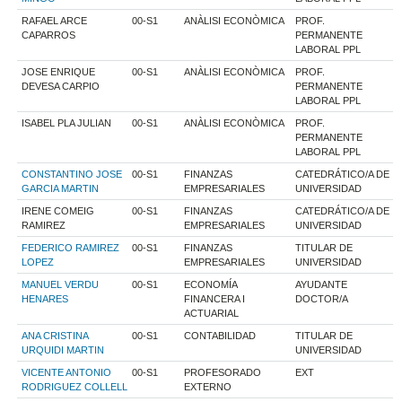
RAFAEL ARCE
00-S1
ANÀLISI ECONÒMICA
PROF.
CAPARROS
PERMANENTE
LABORAL PPL
JOSE ENRIQUE
00-S1
ANÀLISI ECONÒMICA
PROF.
DEVESA CARPIO
PERMANENTE
LABORAL PPL
ISABEL PLA JULIAN
00-S1
ANÀLISI ECONÒMICA
PROF.
PERMANENTE
LABORAL PPL
CONSTANTINO JOSE
00-S1
FINANZAS
CATEDRÁTICO/A DE
GARCIA MARTIN
EMPRESARIALES
UNIVERSIDAD
IRENE COMEIG
00-S1
FINANZAS
CATEDRÁTICO/A DE
RAMIREZ
EMPRESARIALES
UNIVERSIDAD
FEDERICO RAMIREZ
00-S1
FINANZAS
TITULAR DE
LOPEZ
EMPRESARIALES
UNIVERSIDAD
MANUEL VERDU
00-S1
ECONOMÍA
AYUDANTE
HENARES
FINANCERA I
DOCTOR/A
ACTUARIAL
ANA CRISTINA
00-S1
CONTABILIDAD
TITULAR DE
URQUIDI MARTIN
UNIVERSIDAD
VICENTE ANTONIO
00-S1
PROFESORADO
EXT
RODRIGUEZ COLLELL
EXTERNO