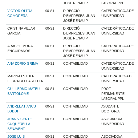
JOSÉ RENAU P
LABORAL PPL
VICTOR OLTRA
00-S1
DIRECCIÓ
CATEDRÁTICO/A DE
COMORERA
D'EMPRESES. JUAN
UNIVERSIDAD
JOSÉ RENAU P
CRISTINA VILLAR
00-S1
DIRECCIÓ
CATEDRÁTICO/A DE
GARCIA
D'EMPRESES. JUAN
UNIVERSIDAD
JOSÉ RENAU P
ARACELI MORA
00-S1
DIRECCIÓ
CATEDRÁTICO/A DE
ENGUIDANOS
D'EMPRESES. JUAN
UNIVERSIDAD
JOSÉ RENAU P
ANA ZORIO GRIMA
00-S1
CONTABILIDAD
CATEDRÁTICO/A DE
UNIVERSIDAD
MARINA ESTHER
00-S1
CONTABILIDAD
CATEDRÁTICO/A DE
FERRAIRO CASTELLA
UNIVERSIDAD
GUILLERMO MATEU
00-S1
CONTABILIDAD
PROF.
BARTOLOME
PERMANENTE
LABORAL PPL
ANDREEA HANCU
00-S1
CONTABILIDAD
AYUDANTE
BUDUI
DOCTOR/A
JUAN VICENTE
00-S1
CONTABILIDAD
ASOCIADO/A
CUQUERELLA
UNIVERSIDAD
BENAVENT
JOSE LUIS
00-S1
CONTABILIDAD
ASOCIADO/A