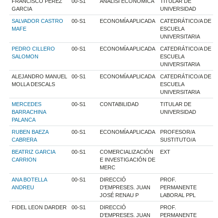
FRANCISCO PEREZ
00-S1
ANÀLISI ECONÒMICA
TITULAR DE
GARCIA
UNIVERSIDAD
SALVADOR CASTRO
00-S1
ECONOMÍA APLICADA
CATEDRÁTICO/A DE
MAFE
ESCUELA
UNIVERSITARIA
PEDRO CILLERO
00-S1
ECONOMÍA APLICADA
CATEDRÁTICO/A DE
SALOMON
ESCUELA
UNIVERSITARIA
ALEJANDRO MANUEL
00-S1
ECONOMÍA APLICADA
CATEDRÁTICO/A DE
MOLLA DESCALS
ESCUELA
UNIVERSITARIA
MERCEDES
00-S1
CONTABILIDAD
TITULAR DE
BARRACHINA
UNIVERSIDAD
PALANCA
RUBEN BAEZA
00-S1
ECONOMÍA APLICADA
PROFESOR/A
CABRERA
SUSTITUTO/A
BEATRIZ GARCIA
00-S1
COMERCIALIZACIÓN
EXT
CARRION
E INVESTIGACIÓN DE
MERC
ANA BOTELLA
00-S1
DIRECCIÓ
PROF.
ANDREU
D'EMPRESES. JUAN
PERMANENTE
JOSÉ RENAU P
LABORAL PPL
FIDEL LEON DARDER
00-S1
DIRECCIÓ
PROF.
D'EMPRESES. JUAN
PERMANENTE