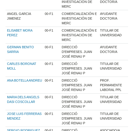
INVESTIGACIÓN DE
DOCTOR/A
MERC
ANGEL GARCIA
00-F1
COMERCIALIZACIÓN E
AYUDANTE
JIMENEZ
INVESTIGACIÓN DE
DOCTOR/A
MERC
ELISABET MORA
00-F1
COMERCIALIZACIÓN E
TITULAR DE
PEREZ
INVESTIGACIÓN DE
UNIVERSIDAD
MERC
GERMAN BENITO
00-F1
DIRECCIÓ
AYUDANTE
SARRIA
D'EMPRESES. JUAN
DOCTOR/A
JOSÉ RENAU P
CARLES BORONAT
00-F1
DIRECCIÓ
TITULAR DE
MOLL
D'EMPRESES. JUAN
UNIVERSIDAD
JOSÉ RENAU P
ANA BOTELLA ANDREU
00-F1
DIRECCIÓ
PROF.
D'EMPRESES. JUAN
PERMANENTE
JOSÉ RENAU P
LABORAL PPL
MARIA DELS ANGELS
00-F1
DIRECCIÓ
TITULAR DE
DASI COSCOLLAR
D'EMPRESES. JUAN
UNIVERSIDAD
JOSÉ RENAU P
JOSE LUIS FERRERAS
00-F1
DIRECCIÓ
TITULAR DE
MENDEZ
D'EMPRESES. JUAN
UNIVERSIDAD
JOSÉ RENAU P
SERGIO RODRIGUEZ
00-F1
DIRECCIÓ
ASOCIADO/A