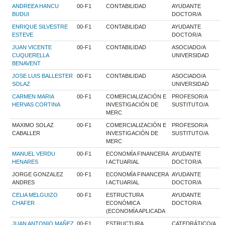
ANDREEA HANCU
00-F1
CONTABILIDAD
AYUDANTE
BUDUI
DOCTOR/A
ENRIQUE SILVESTRE
00-F1
CONTABILIDAD
AYUDANTE
ESTEVE
DOCTOR/A
JUAN VICENTE
00-F1
CONTABILIDAD
ASOCIADO/A
CUQUERELLA
UNIVERSIDAD
BENAVENT
JOSE LUIS BALLESTER
00-F1
CONTABILIDAD
ASOCIADO/A
SOLAZ
UNIVERSIDAD
CARMEN MARIA
00-F1
COMERCIALIZACIÓN E
PROFESOR/A
HERVAS CORTINA
INVESTIGACIÓN DE
SUSTITUTO/A
MERC
MAXIMO SOLAZ
00-F1
COMERCIALIZACIÓN E
PROFESOR/A
CABALLER
INVESTIGACIÓN DE
SUSTITUTO/A
MERC
MANUEL VERDU
00-F1
ECONOMÍA FINANCERA
AYUDANTE
HENARES
I ACTUARIAL
DOCTOR/A
JORGE GONZALEZ
00-F1
ECONOMÍA FINANCERA
AYUDANTE
ANDRES
I ACTUARIAL
DOCTOR/A
CELIA MELGUIZO
00-F1
ESTRUCTURA
AYUDANTE
CHAFER
ECONÓMICA
DOCTOR/A
(ECONOMÍA APLICADA
JUAN ANTONIO MAÑEZ
00-F1
ESTRUCTURA
CATEDRÁTICO/A