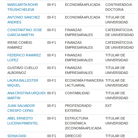
MARGARITA ROHR
00-F1
ECONOMÍA APLICADA
CONTRATADO/A
TRUSHCHELEVA
DOCTOR/A
ANTONIO SANCHEZ
00-F1
ECONOMÍA APLICADA
TITULAR DE
ANDRES
UNIVERSIDAD
CONSTANTINO JOSE
00-F1
FINANZAS
CATEDRÁTICO/A
GARCIA MARTIN
EMPRESARIALES
DE UNIVERSIDAD
IRENE COMEIG
00-F1
FINANZAS
CATEDRÁTICO/A
RAMIREZ
EMPRESARIALES
DE UNIVERSIDAD
FEDERICO RAMIREZ
00-F1
FINANZAS
TITULAR DE
LOPEZ
EMPRESARIALES
UNIVERSIDAD
GUSTAVO CUELLO
00-F1
FINANZAS
TITULAR DE
ALBORNOZ
EMPRESARIALES
UNIVERSIDAD
LAURA BALLESTER
00-F1
ECONOMÍA FINANCERA
TITULAR DE
MIQUEL
I ACTUARIAL
UNIVERSIDAD
ANA CRISTINA URQUIDI
00-F1
CONTABILIDAD
TITULAR DE
MARTIN
UNIVERSIDAD
JUAN SALVADOR
00-F1
PROFESORADO
EXT
CRESPO CEPAS
EXTERNO
ABEL ERNESTO
00-F1
ESTRUCTURA
TITULAR DE
LUCENA PIMENTEL
ECONÓMICA
UNIVERSIDAD
(ECONOMÍA APLICADA
SONIA DASI
00-F1
DIRECCIÓ
TITULAR DE