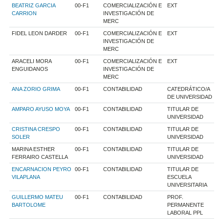
BEATRIZ GARCIA
00-F1
COMERCIALIZACIÓN E
EXT
CARRION
INVESTIGACIÓN DE
MERC
FIDEL LEON DARDER
00-F1
COMERCIALIZACIÓN E
EXT
INVESTIGACIÓN DE
MERC
ARACELI MORA
00-F1
COMERCIALIZACIÓN E
EXT
ENGUIDANOS
INVESTIGACIÓN DE
MERC
ANA ZORIO GRIMA
00-F1
CONTABILIDAD
CATEDRÁTICO/A
DE UNIVERSIDAD
AMPARO AYUSO MOYA
00-F1
CONTABILIDAD
TITULAR DE
UNIVERSIDAD
CRISTINA CRESPO
00-F1
CONTABILIDAD
TITULAR DE
SOLER
UNIVERSIDAD
MARINA ESTHER
00-F1
CONTABILIDAD
TITULAR DE
FERRAIRO CASTELLA
UNIVERSIDAD
ENCARNACION PEYRO
00-F1
CONTABILIDAD
TITULAR DE
VILAPLANA
ESCUELA
UNIVERSITARIA
GUILLERMO MATEU
00-F1
CONTABILIDAD
PROF.
BARTOLOME
PERMANENTE
LABORAL PPL