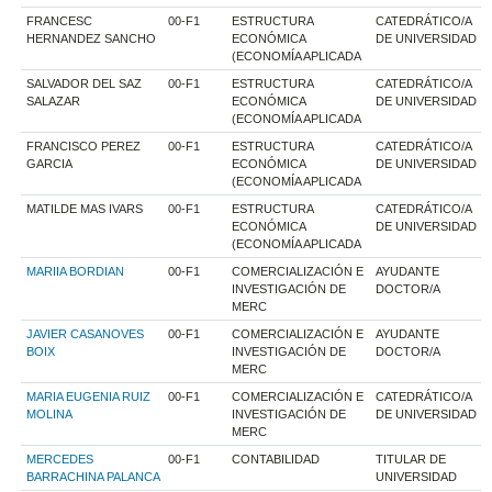
FRANCESC
00-F1
ESTRUCTURA
CATEDRÁTICO/A
HERNANDEZ SANCHO
ECONÓMICA
DE UNIVERSIDAD
(ECONOMÍA APLICADA
SALVADOR DEL SAZ
00-F1
ESTRUCTURA
CATEDRÁTICO/A
SALAZAR
ECONÓMICA
DE UNIVERSIDAD
(ECONOMÍA APLICADA
FRANCISCO PEREZ
00-F1
ESTRUCTURA
CATEDRÁTICO/A
GARCIA
ECONÓMICA
DE UNIVERSIDAD
(ECONOMÍA APLICADA
MATILDE MAS IVARS
00-F1
ESTRUCTURA
CATEDRÁTICO/A
ECONÓMICA
DE UNIVERSIDAD
(ECONOMÍA APLICADA
MARIIA BORDIAN
00-F1
COMERCIALIZACIÓN E
AYUDANTE
INVESTIGACIÓN DE
DOCTOR/A
MERC
JAVIER CASANOVES
00-F1
COMERCIALIZACIÓN E
AYUDANTE
BOIX
INVESTIGACIÓN DE
DOCTOR/A
MERC
MARIA EUGENIA RUIZ
00-F1
COMERCIALIZACIÓN E
CATEDRÁTICO/A
MOLINA
INVESTIGACIÓN DE
DE UNIVERSIDAD
MERC
MERCEDES
00-F1
CONTABILIDAD
TITULAR DE
BARRACHINA PALANCA
UNIVERSIDAD