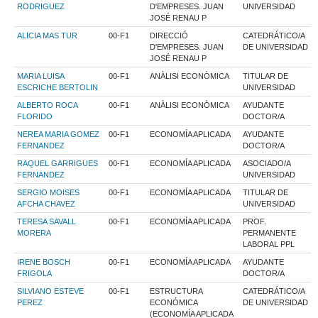
RODRIGUEZ
D'EMPRESES. JUAN
UNIVERSIDAD
JOSÉ RENAU P
ALICIA MAS TUR
00-F1
DIRECCIÓ
CATEDRÁTICO/A
D'EMPRESES. JUAN
DE UNIVERSIDAD
JOSÉ RENAU P
MARIA LUISA
00-F1
ANÀLISI ECONÒMICA
TITULAR DE
ESCRICHE BERTOLIN
UNIVERSIDAD
ALBERTO ROCA
00-F1
ANÀLISI ECONÒMICA
AYUDANTE
FLORIDO
DOCTOR/A
NEREA MARIA GOMEZ
00-F1
ECONOMÍA APLICADA
AYUDANTE
FERNANDEZ
DOCTOR/A
RAQUEL GARRIGUES
00-F1
ECONOMÍA APLICADA
ASOCIADO/A
FERNANDEZ
UNIVERSIDAD
SERGIO MOISES
00-F1
ECONOMÍA APLICADA
TITULAR DE
AFCHA CHAVEZ
UNIVERSIDAD
TERESA SAVALL
00-F1
ECONOMÍA APLICADA
PROF.
MORERA
PERMANENTE
LABORAL PPL
IRENE BOSCH
00-F1
ECONOMÍA APLICADA
AYUDANTE
FRIGOLA
DOCTOR/A
SILVIANO ESTEVE
00-F1
ESTRUCTURA
CATEDRÁTICO/A
PEREZ
ECONÓMICA
DE UNIVERSIDAD
(ECONOMÍA APLICADA