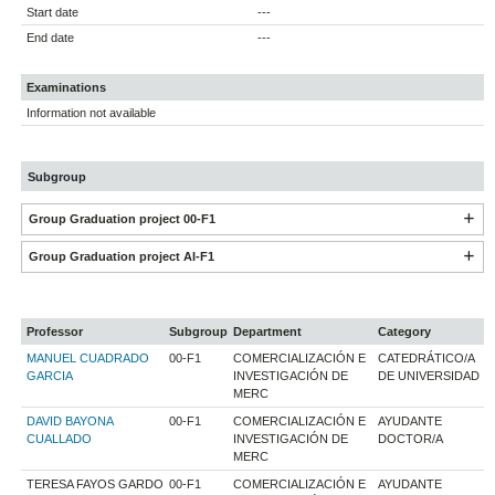
Start date
---
End date
---
Examinations
Information not available
Subgroup
Group Graduation project 00-F1
Group Graduation project AI-F1
Professor
Subgroup
Department
Category
MANUEL CUADRADO
00-F1
COMERCIALIZACIÓN E
CATEDRÁTICO/A
GARCIA
INVESTIGACIÓN DE
DE UNIVERSIDAD
MERC
DAVID BAYONA
00-F1
COMERCIALIZACIÓN E
AYUDANTE
CUALLADO
INVESTIGACIÓN DE
DOCTOR/A
MERC
TERESA FAYOS GARDO
00-F1
COMERCIALIZACIÓN E
AYUDANTE