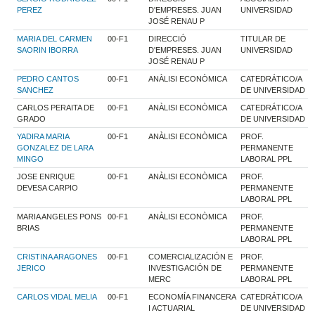
PEREZ
D'EMPRESES. JUAN
UNIVERSIDAD
JOSÉ RENAU P
MARIA DEL CARMEN
00-F1
DIRECCIÓ
TITULAR DE
SAORIN IBORRA
D'EMPRESES. JUAN
UNIVERSIDAD
JOSÉ RENAU P
PEDRO CANTOS
00-F1
ANÀLISI ECONÒMICA
CATEDRÁTICO/A
SANCHEZ
DE UNIVERSIDAD
CARLOS PERAITA DE
00-F1
ANÀLISI ECONÒMICA
CATEDRÁTICO/A
GRADO
DE UNIVERSIDAD
YADIRA MARIA
00-F1
ANÀLISI ECONÒMICA
PROF.
GONZALEZ DE LARA
PERMANENTE
MINGO
LABORAL PPL
JOSE ENRIQUE
00-F1
ANÀLISI ECONÒMICA
PROF.
DEVESA CARPIO
PERMANENTE
LABORAL PPL
MARIA ANGELES PONS
00-F1
ANÀLISI ECONÒMICA
PROF.
BRIAS
PERMANENTE
LABORAL PPL
CRISTINA ARAGONES
00-F1
COMERCIALIZACIÓN E
PROF.
JERICO
INVESTIGACIÓN DE
PERMANENTE
MERC
LABORAL PPL
CARLOS VIDAL MELIA
00-F1
ECONOMÍA FINANCERA
CATEDRÁTICO/A
I ACTUARIAL
DE UNIVERSIDAD