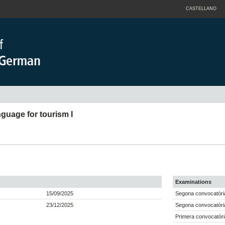
CASTELLANO
guage for tourism I
Examinations
15/09/2025
Segona convocatòria
23/12/2025
Segona convocatòria
Primera convocatòri