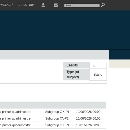
VALENCIÀ
DIRECTORY
USER
Credits
6
Type (of
basic
subject)
 primer quadrimestre
Subgroup GX-P1
12/06/2026 00:00
 primer quadrimestre
Subgroup TA-P2
12/06/2026 00:00
a primer quadrimestre
Subgroup GX-P1
19/01/2026 00:00