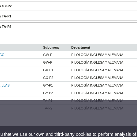
s GY-P2
s TA-P1
s TA-P2
Subgroup
Department
SCO
GW-P
FILOLOGÍA INGLESA Y ALEMANA
GW-P
FILOLOGÍA INGLESA Y ALEMANA
GX-P1
FILOLOGÍA INGLESA Y ALEMANA
GX-P2
FILOLOGÍA INGLESA Y ALEMANA
ILLAS
GY-P1
FILOLOGÍA INGLESA Y ALEMANA
GY-P2
FILOLOGÍA INGLESA Y ALEMANA
TA-P1
FILOLOGÍA INGLESA Y ALEMANA
TA-P2
FILOLOGÍA INGLESA Y ALEMANA
ou that we use our own and third-party cookies to perform analysis of