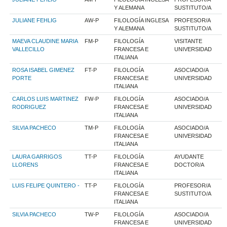
Y ALEMANA
SUSTITUTO/A
JULIANE FEHLIG
AW-P
FILOLOGÍA INGLESA
PROFESOR/A
Y ALEMANA
SUSTITUTO/A
MAEVA CLAUDINE MARIA
FM-P
FILOLOGÍA
VISITANTE
VALLECILLO
FRANCESA E
UNIVERSIDAD
ITALIANA
ROSA ISABEL GIMENEZ
FT-P
FILOLOGÍA
ASOCIADO/A
PORTE
FRANCESA E
UNIVERSIDAD
ITALIANA
CARLOS LUIS MARTINEZ
FW-P
FILOLOGÍA
ASOCIADO/A
RODRIGUEZ
FRANCESA E
UNIVERSIDAD
ITALIANA
SILVIA PACHECO
TM-P
FILOLOGÍA
ASOCIADO/A
FRANCESA E
UNIVERSIDAD
ITALIANA
LAURA GARRIGOS
TT-P
FILOLOGÍA
AYUDANTE
LLORENS
FRANCESA E
DOCTOR/A
ITALIANA
LUIS FELIPE QUINTERO -
TT-P
FILOLOGÍA
PROFESOR/A
FRANCESA E
SUSTITUTO/A
ITALIANA
SILVIA PACHECO
TW-P
FILOLOGÍA
ASOCIADO/A
FRANCESA E
UNIVERSIDAD