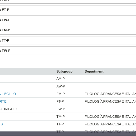
s FT-P
s FW-P
s TM-P
s TT-P
s TW-P
Subgroup
Department
AM-P
AW-P
ALLECILLO
FM-P
FILOLOGÍA FRANCESA E ITALIA
ORTE
FT-P
FILOLOGÍA FRANCESA E ITALIA
RODRIGUEZ
FW-P
TM-P
FILOLOGÍA FRANCESA E ITALIA
NS
TT-P
FILOLOGÍA FRANCESA E ITALIA
TT-P
FILOLOGÍA FRANCESA E ITALIA