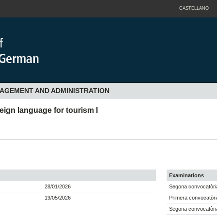
CASTELLANO
NAGEMENT AND ADMINISTRATION
ign language for tourism I
Examinations
28/01/2026
Segona convocatòri
19/05/2026
Primera convocatòri
Segona convocatòri