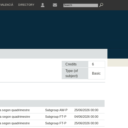
VALENCIÀ
DIRECTORY
USER
Credits
6
Type (of
basic
subject)
a segon quadrimestre
Subgroup AW-P
25/06/2026 00:00
a segon quadrimestre
Subgroup FT-P
04/06/2026 00:00
a segon quadrimestre
Subgroup FT-P
25/06/2026 00:00