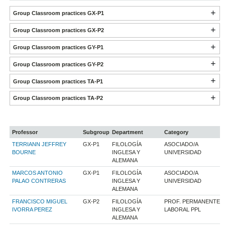
Group Classroom practices GX-P1
Group Classroom practices GX-P2
Group Classroom practices GY-P1
Group Classroom practices GY-P2
Group Classroom practices TA-P1
Group Classroom practices TA-P2
Professor
Subgroup
Department
Category
TERRIANN JEFFREY
GX-P1
FILOLOGÍA
ASOCIADO/A
BOURNE
INGLESA Y
UNIVERSIDAD
ALEMANA
MARCOS ANTONIO
GX-P1
FILOLOGÍA
ASOCIADO/A
PALAO CONTRERAS
INGLESA Y
UNIVERSIDAD
ALEMANA
FRANCISCO MIGUEL
GX-P2
FILOLOGÍA
PROF. PERMANENTE
IVORRA PEREZ
INGLESA Y
LABORAL PPL
ALEMANA