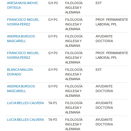
ANESA MUSLIMOVIC
GX-P2
FILOLOGÍA
EXT
ORTEGA
INGLESA Y
ALEMANA
FRANCISCO MIGUEL
GY-P1
FILOLOGÍA
PROF. PERMANENTE
IVORRA PEREZ
INGLESA Y
LABORAL PPL
ALEMANA
ANDREA BURGOS
GY-P1
FILOLOGÍA
AYUDANTE
MASCARELL
INGLESA Y
DOCTOR/A
ALEMANA
FRANCISCO MIGUEL
GY-P2
FILOLOGÍA
PROF. PERMANENTE
IVORRA PEREZ
INGLESA Y
LABORAL PPL
ALEMANA
BLANCA MALLEN
GY-P2
FILOLOGÍA
EXT
DORADO
INGLESA Y
ALEMANA
ANDREA BURGOS
GY-P2
FILOLOGÍA
AYUDANTE
MASCARELL
INGLESA Y
DOCTOR/A
ALEMANA
LUCIA BELLES CALVERA
TA-P1
FILOLOGÍA
AYUDANTE
INGLESA Y
DOCTOR/A
ALEMANA
LUCIA BELLES CALVERA
TA-P2
FILOLOGÍA
AYUDANTE
INGLESA Y
DOCTOR/A
ALEMANA