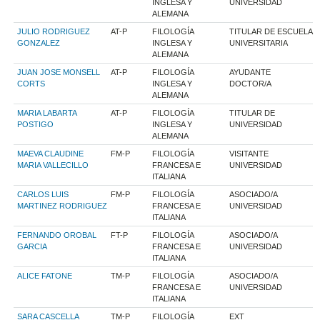
INGLESA Y
UNIVERSIDAD
ALEMANA
JULIO RODRIGUEZ
AT-P
FILOLOGÍA
TITULAR DE ESCUELA
GONZALEZ
INGLESA Y
UNIVERSITARIA
ALEMANA
JUAN JOSE MONSELL
AT-P
FILOLOGÍA
AYUDANTE
CORTS
INGLESA Y
DOCTOR/A
ALEMANA
MARIA LABARTA
AT-P
FILOLOGÍA
TITULAR DE
POSTIGO
INGLESA Y
UNIVERSIDAD
ALEMANA
MAEVA CLAUDINE
FM-P
FILOLOGÍA
VISITANTE
MARIA VALLECILLO
FRANCESA E
UNIVERSIDAD
ITALIANA
CARLOS LUIS
FM-P
FILOLOGÍA
ASOCIADO/A
MARTINEZ RODRIGUEZ
FRANCESA E
UNIVERSIDAD
ITALIANA
FERNANDO OROBAL
FT-P
FILOLOGÍA
ASOCIADO/A
GARCIA
FRANCESA E
UNIVERSIDAD
ITALIANA
ALICE FATONE
TM-P
FILOLOGÍA
ASOCIADO/A
FRANCESA E
UNIVERSIDAD
ITALIANA
SARA CASCELLA
TM-P
FILOLOGÍA
EXT