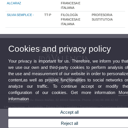
ALCARAZ
FRANCESA E
ITALIANA
SILVIA SEMPLICE -
TT-P
FILOLOGÍA
PROFESOR/A
FRANCESA E
SUSTITUTO/A
ITALIANA
Cookies and privacy policy
Your privacy is important for us. Therefore, we inform you tha
we use our own and third-party cookies to perform analysis o
Department of English and German
the use and measurement of our website in order to personaliz
content,as well as provide functionalities to social networks o
analyze our traffic. To continue accept or modify th
configuration of our cookies. Get more information
Mor
information
© 2026 UV. - Av. Blasco Ibáñez, 32 46010 Valencia. Phone: (+34) 96 386 42 62
Legal Disclaimer
|
Accessibility
|
Privacy Policy
|
Cookies
|
Transparency
|
Department Mailbox
Accept all
Reject all