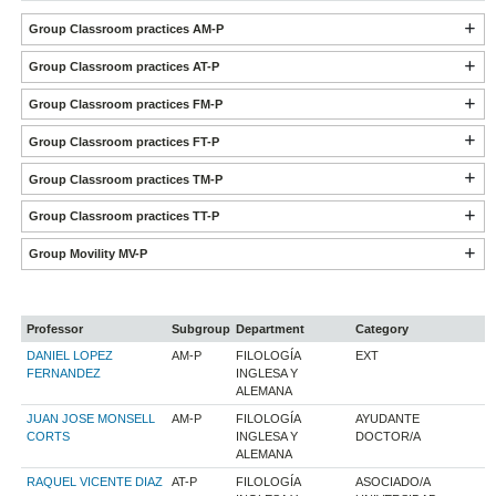
Group Classroom practices AM-P
Group Classroom practices AT-P
Group Classroom practices FM-P
Group Classroom practices FT-P
Group Classroom practices TM-P
Group Classroom practices TT-P
Group Movility MV-P
Professor
Subgroup
Department
Category
DANIEL LOPEZ
AM-P
FILOLOGÍA
EXT
FERNANDEZ
INGLESA Y
ALEMANA
JUAN JOSE MONSELL
AM-P
FILOLOGÍA
AYUDANTE
CORTS
INGLESA Y
DOCTOR/A
ALEMANA
RAQUEL VICENTE DIAZ
AT-P
FILOLOGÍA
ASOCIADO/A