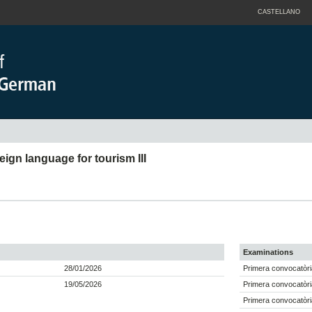
CASTELLANO
ign language for tourism III
Examinations
28/01/2026
Primera convocatòri
19/05/2026
Primera convocatòri
Primera convocatòri