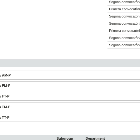
Segona convocatòri
Primera convocatòri
Segona convocatòri
Segona convocatòri
Primera convocatòri
Segona convocatòri
Segona convocatòri
s AM-P
s FM-P
s FT-P
s TM-P
s TT-P
Subgroup
Department