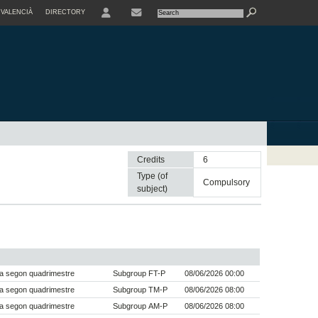
VALENCIÀ
DIRECTORY
USER
Credits
6
Type (of
compulsory
subject)
a segon quadrimestre
Subgroup FT-P
08/06/2026 00:00
a segon quadrimestre
Subgroup TM-P
08/06/2026 08:00
a segon quadrimestre
Subgroup AM-P
08/06/2026 08:00